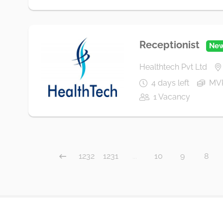
Receptionist
Ne
Healthtech Pvt Ltd
4 days left
MVR
1 Vacancy
1232
1231
...
10
9
8