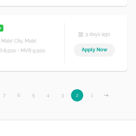
w
3 days ago
Male' City, Male'
Apply Now
 8,500 - MVR 9,500
7
6
5
4
3
2
1