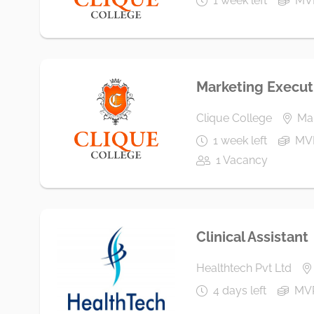
1 week left
MV
Marketing Execut
Clique College
Mal
1 week left
MVR
1 Vacancy
Clinical Assistant
Healthtech Pvt Ltd
4 days left
MVR