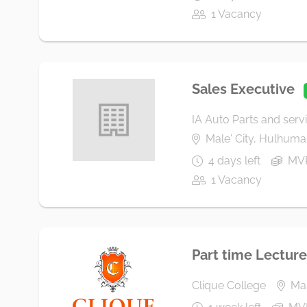
1 Vacancy
Sales Executive
IA Auto Parts and servi
Male' City, Hulhumal
4 days left
MVR
1 Vacancy
Part time Lecture
Clique College
Mal