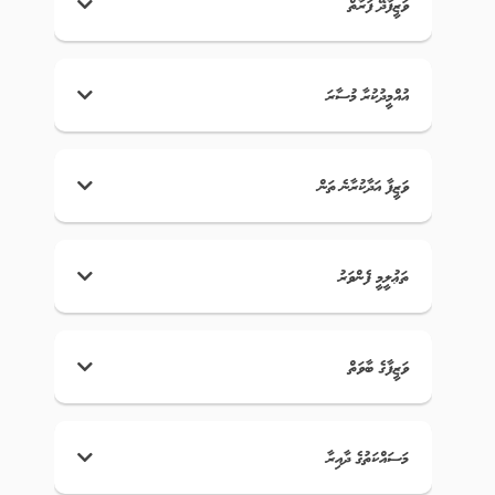
ވަޒީފާދޭ ފަރާތް
އުއްމީދުކުރާ މުސާރަ
ވަޒީފާ އަދާކުރާނެ ތަން
ތަޢުލީމީ ފެންވަރު
ވަޒީފާގެ ބާވަތް
މަސައްކަތުގެ ދާއިރާ