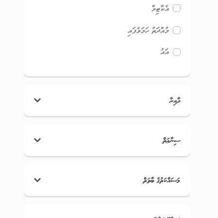
އެކްޓިވް
މުއްދަތު ހަމަވެފައި
އައު
ދާއިރާ
ސިނާޢަތް
މަސައްކަތުގެ ބާވަތް