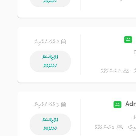
ހުށަހެޅުމަށް
އައު
2 ދުވަސް ކުރިން
F
އެޕްލިކޭޝަން
ހުށަހެޅުމަށް
2 ހުސް މަޤާމް
Adm
3 ދުވަސް ކުރިން
އައު
ލެ
އެޕްލިކޭޝަން
1 ހުސް މަޤާމް
ހުށަހެޅުމަށް