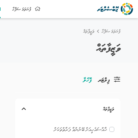
ފުރަތަމަ ޞަފްޙާ
ފުރަތަމަ ޞަފްޙާ
ވަޒީފާތައް
ވަޒީފާތައް
ފިލްޓަރ
ފޮހެލާ
ވަޒީފާތައް
ޚާއްސައެހީއަށް ބޭނުންވާ ފަރާތްތަކަށް