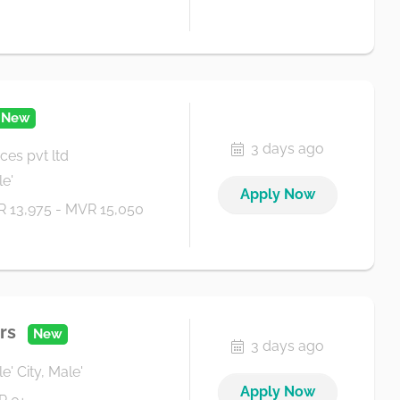
New
3 days ago
ces pvt ltd
e'
Apply Now
 13,975 - MVR 15,050
rs
New
3 days ago
e' City, Male'
Apply Now