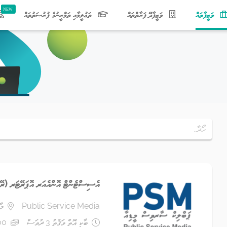
(current)
ވަޒީފާތައް
ވަޒީފާދޭ ފަރާތްތައް
ތަޢުލީމާއި ތަމްރީނުގެ ފުރުޞަތުތައް
އެސިސްޓެންޓް އޮންއެއަރ އޮޕަރޭޓަރ (ރޭ
Public Service Media
މާ
ބާކީ އޮތް ވަޤުތު 3 ދުވަސް
,000