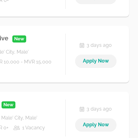
R 0+
ive
New
3 days ago
e' City, Male'
Apply Now
 10,000 - MVR 15,000
New
3 days ago
Male' City, Male'
Apply Now
 0+
1 Vacancy