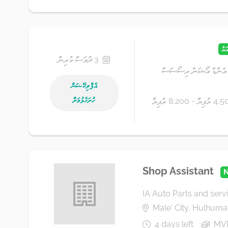
ައު
3 ދުވަސް ކުރިން
ރ އެންޑް އޯޝަން ރިސޯސަސް
އެޕްލިކޭޝަން
ހުށަހެޅުމަށް
ިޔާ - 8,200 ރުފިޔާ
Shop Assistant
IA Auto Parts and servi
Male' City, Hulhumal
4 days left
MVR