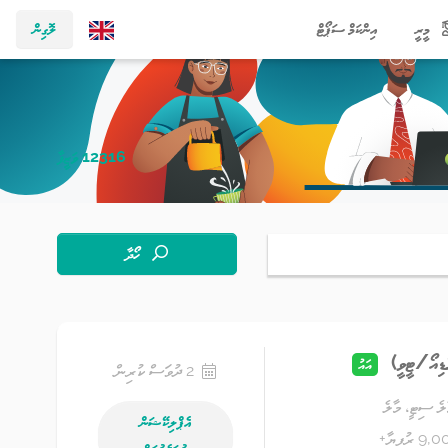
މީރީ
އިންކަމް ސަޕޯޓް
ލޮގިން
12316 ވަޒީފާ
ހޯދާ
ޑިއޯ/ޓީވީ)
އައު
2 ދުވަސް ކުރިން
ލެ ސިޓީ، މާލެ
އެޕްލިކޭޝަން
9 ރުފިޔާ+