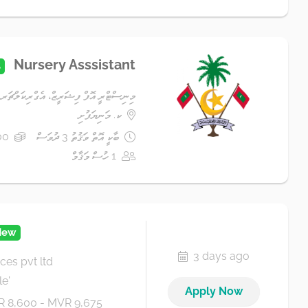
Nursery Asssistant
އ
މިނިސްޓްރީ އޮފް ފިޝަރީޒް، އެގްރިކަލްޗަ
ކ. މަނިޔަފުށި
ބާކީ އޮތް ވަޤުތު 3 ދުވަސް
4,500 ރުފ
1 ހުސް މަޤާމް
New
3 days ago
ces pvt ltd
e'
Apply Now
 8,600 - MVR 9,675