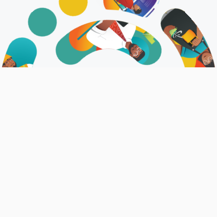
އަޅުގަނޑުމެން
ޤައުމީ ޖޮބް ސެންޓަރަކީ ވަޒީފާދޭ ފަރާތްތަކަށާއި، ވަޒީފާ ހޯދާ
ފަރާތްތަކަށް ފަސޭހަކަމާއެކު ބޭނުންކޮށް، ރާއްޖޭގެ އެކި
ކަންކަޅުތަކުގައި ލިބެންހުރި ވަޒީފާތަކުގެ މަޢުލޫމާތު ޝާއިޢުކުރެވޭ
ޕްލެޓްފޯމެކެވެ.
އިތުރު މަޢުލޫމާތު