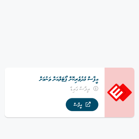
އީފާސް މެދުވެރިކޮށް ޕޯޓަލްއަށް ވަނުމަށް
އީފާސް ގައިޑް
އީފާސް