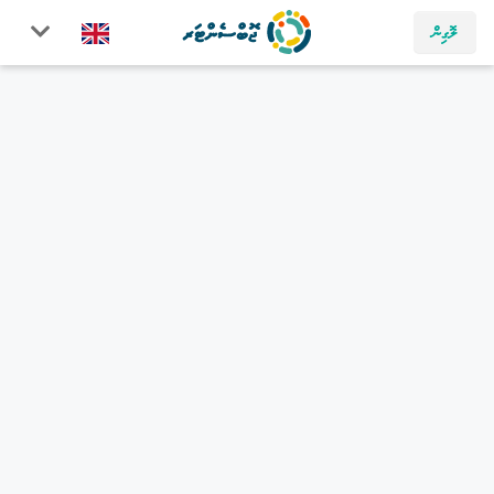
ލޮގިން