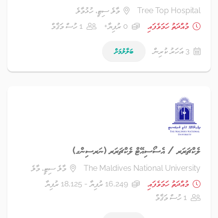
Tree Top Hospital
މާލެ ސިޓީ، ހުޅުމާލެ
މުއްދަތު ހަމަވެފައި
0 ރުފިޔާ+
1 ހުސް މަޤާމް
3 އަހަރު ކުރިން
ބަލާލުމަށް
ލެކްޗަރަރ / އެސޯސިއޭޓް ލެކްޗަރަރ (ނަރސިންގ)
The Maldives National University
މާލެ ސިޓީ، މާލެ
މުއްދަތު ހަމަވެފައި
16,249 ރުފިޔާ - 18,125 ރުފިޔާ
1 ހުސް މަޤާމް