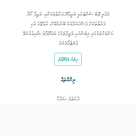
ޤައުމީ ޖޮބް ސެންޓަރަކީ ވަޒީފާދޭ ފަރާތްތަކަށާއި، ވަޒީފާ ހޯދާ
ފަރާތްތަކަށް ފަސޭހަކަމާއެކު ބޭނުންކޮށް، ރާއްޖޭގެ އެކި
ކަންކަޅުތަކުގައި ލިބެންހުރި ވަޒީފާތަކުގެ މަޢުލޫމާތު ޝާއިޢުކުރެވޭ
ޕްލެޓްފޯމެކެވެ.
އިތުރު މަޢުލޫމާތު
ލިންކްތައް
ފުރަތަމަ ޞަފްޙާ
ވަޒީފާތައް
ވަޒީފާދޭ ފަރާތްތައް
ތަޢުލީމާއި ތަމްރީނުގެ ފުރުޞަތުތައް