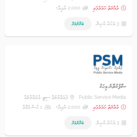
މުއްދަތު ހަމަވެފައި
2,000 ރުފިޔާ+
3 އަހަރު ކުރިން
ބަލާލުމަށް
ސާފުކުރާނެ މިހަކު
Public Service Media
ފުއައްމުލައް ސިޓީ، ފުވައްމުލައް
މުއްދަތު ހަމަވެފައި
2,000 ރުފިޔާ+
1 ހުސް މަޤާމް
3 އަހަރު ކުރިން
ބަލާލުމަށް