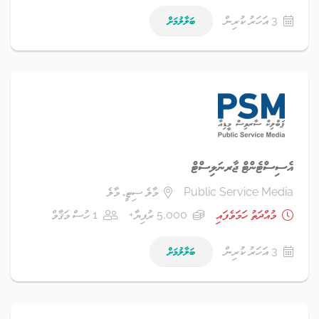
3 އަހަރު ކުރިން
ބަލާލުމަށް
އެސިސްޓެންޓް ޖާރނަލިސްޓް
Public Service Media
މާލެ ސިޓީ، މާލެ
މުއްދަތު ހަމަވެފައި
5,000 ރުފިޔާ+
1 ހުސް މަޤާމް
3 އަހަރު ކުރިން
ބަލާލުމަށް