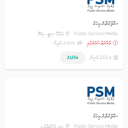
ސާފުކުރާނެ މިހަކު
Public Service Media
އައްޑޫ ސިޓީ، ހިތަދޫ
މުއްދަތު ހަމަވެފައި
2,000 ރުފިޔާ+
3 އަހަރު ކުރިން
ބަލާލުމަށް
ސާފުކުރާނެ މިހަކު
Public Service Media
ހދ. ކުޅުދުއްފުށި