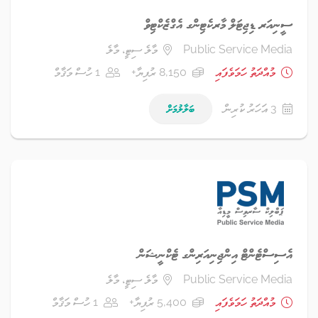
ސީނިއަރ ޑިޖިޓަލް މާރކެޓިންގ އެގްޒެކްޓިވް
Public Service Media
މާލެ ސިޓީ، މާލެ
މުއްދަތު ހަމަވެފައި
8,150 ރުފިޔާ+
1 ހުސް މަޤާމް
3 އަހަރު ކުރިން
ބަލާލުމަށް
އެސިސްޓެންޓް އިންޖިނިއަރިންގ ޓެކްނީޝަން
Public Service Media
މާލެ ސިޓީ، މާލެ
މުއްދަތު ހަމަވެފައި
5,400 ރުފިޔާ+
1 ހުސް މަޤާމް