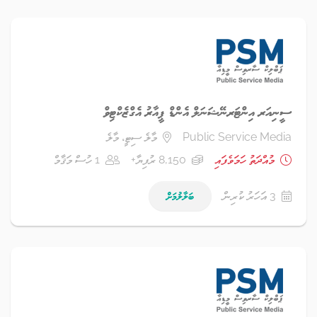
ސީނިއަރ އިންޓަރނޭޝަނަލް އެންޑް ޕީއާރު އެގްޒެކްޓިވް
Public Service Media
މާލެ ސިޓީ، މާލެ
މުއްދަތު ހަމަވެފައި
8,150 ރުފިޔާ+
1 ހުސް މަޤާމް
3 އަހަރު ކުރިން
ބަލާލުމަށް