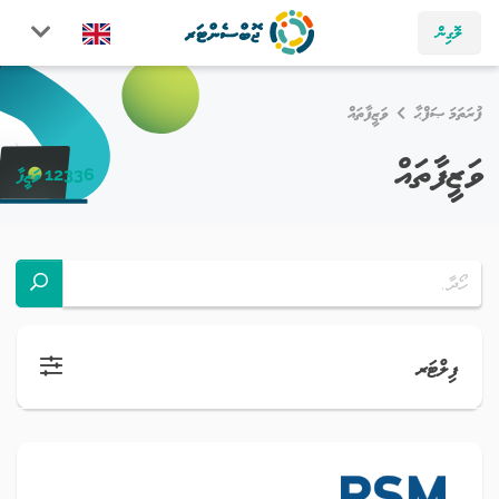
ލޮގިން
ފުރަތަމަ ޞަފްޙާ
ވަޒީފާތައް
ވަޒީފާތައް
12336 ވަޒީފާ
ފިލްޓަރ