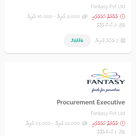
Fantasy Pvt Ltd
މުއްދަތު ހަމަވެފައި
9,000 ރުފިޔާ - 10,000 ރުފިޔާ
2 ހުސް މަޤާމް
3 އަހަރު ކުރިން
ބަލާލުމަށް
Procurement Executive
Fantasy Pvt Ltd
މުއްދަތު ހަމަވެފައި
12,000 ރުފިޔާ - 13,000 ރުފިޔާ
1 ހުސް މަޤާމް