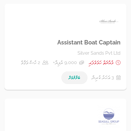
Assistant Boat Captain
Silver Sands Pvt Ltd
މުއްދަތު ހަމަވެފައި
9,000 ރުފިޔާ+
2 ހުސް މަޤާމް
3 އަހަރު ކުރިން
ބަލާލުމަށް