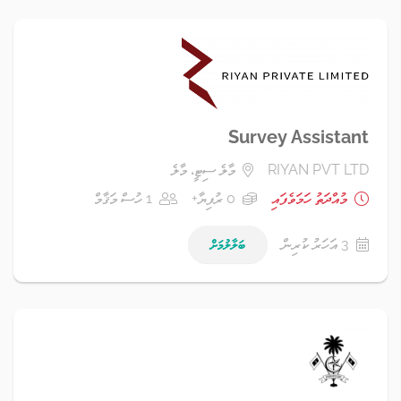
Survey Assistant
RIYAN PVT LTD
މާލެ ސިޓީ، މާލެ
މުއްދަތު ހަމަވެފައި
0 ރުފިޔާ+
1 ހުސް މަޤާމް
3 އަހަރު ކުރިން
ބަލާލުމަށް