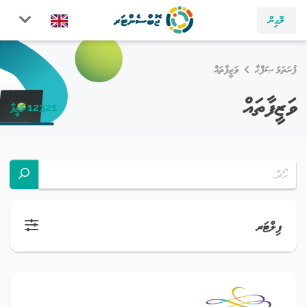
ލޮގިން
ފުރަތަމަ ޞަފްޙާ
ވަޒީފާތައް
ވަޒީފާތައް
12321 ވަޒީފާ
ފިލްޓަރ