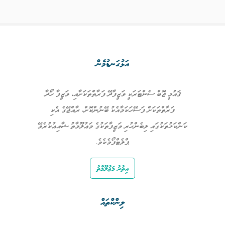
އަޅުގަނޑުމެން
ޤައުމީ ޖޮބް ސެންޓަރަކީ ވަޒީފާދޭ ފަރާތްތަކަށާއި، ވަޒީފާ ހޯދާ
ފަރާތްތަކަށް ފަސޭހަކަމާއެކު ބޭނުންކޮށް، ރާއްޖޭގެ އެކި
ކަންކަޅުތަކުގައި ލިބެންހުރި ވަޒީފާތަކުގެ މަޢުލޫމާތު ޝާއިޢުކުރެވޭ
ޕްލެޓްފޯމެކެވެ.
އިތުރު މަޢުލޫމާތު
ލިންކްތައް