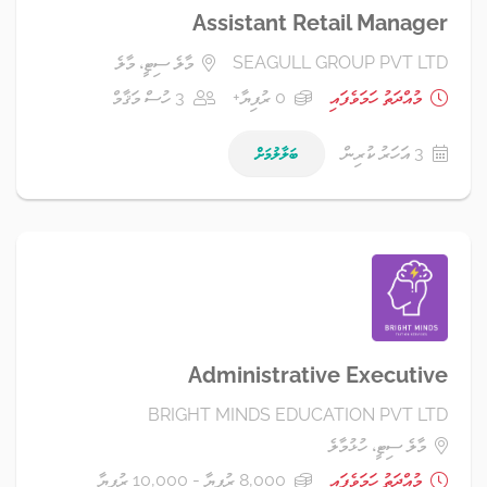
Assistant Retail Manager
SEAGULL GROUP PVT LTD
މާލެ ސިޓީ، މާލެ
މުއްދަތު ހަމަވެފައި
0 ރުފިޔާ+
3 ހުސް މަޤާމް
3 އަހަރު ކުރިން
ބަލާލުމަށް
Administrative Executive
BRIGHT MINDS EDUCATION PVT LTD
މާލެ ސިޓީ، ހުޅުމާލެ
މުއްދަތު ހަމަވެފައި
8,000 ރުފިޔާ - 10,000 ރުފިޔާ