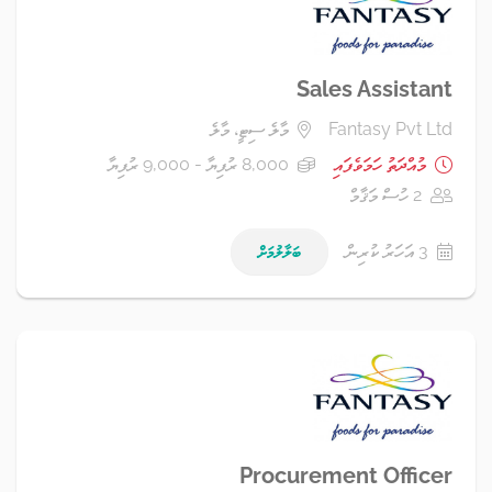
Sales Assistant
Fantasy Pvt Ltd
މާލެ ސިޓީ، މާލެ
މުއްދަތު ހަމަވެފައި
8,000 ރުފިޔާ - 9,000 ރުފިޔާ
2 ހުސް މަޤާމް
3 އަހަރު ކުރިން
ބަލާލުމަށް
Procurement Officer