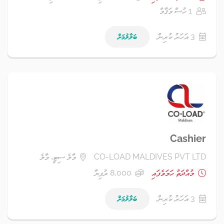
1 ހުސް މަޤާމް
3 އަހަރު ކުރިން
ބަލާލުމަށް
Cashier
CO-LOAD MALDIVES PVT LTD
މާލެ ސިޓީ، މާލެ
މުއްދަތު ހަމަވެފައި
8,000 ރުފިޔާ
3 އަހަރު ކުރިން
ބަލާލުމަށް