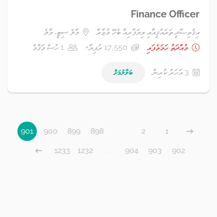
Finance Officer
އިޤުތިޞާދީ ތަރައްޤީއާއި ވިޔަފާރިއާ ބެހޭ ވުޒާރާ
މާލެ ސިޓީ، މާލެ
މުއްދަތު ހަމަވެފައި
17,550 ރުފިޔާ+
1 ހުސް މަޤާމް
3 އަހަރު ކުރިން
ބަލާލުމަށް
901
900
899
898
...
2
1
1233
1232
...
904
903
902