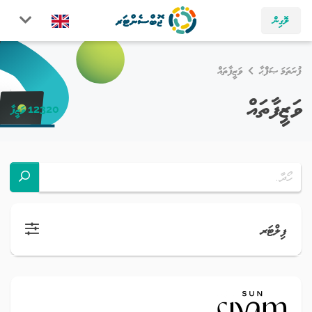
ލޮގިން
ފުރަތަމަ ޞަފްޙާ
ވަޒީފާތައް
ވަޒީފާތައް
12320 ވަޒީފާ
ފިލްޓަރ