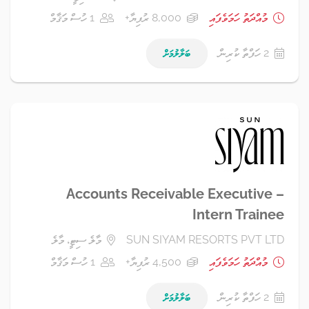
މުއްދަތު ހަމަވެފައި
8,000 ރުފިޔާ+
1 ހުސް މަޤާމް
2 ހަފްތާ ކުރިން
ބަލާލުމަށް
Accounts Receivable Executive –
Intern Trainee
SUN SIYAM RESORTS PVT LTD
މާލެ ސިޓީ، މާލެ
މުއްދަތު ހަމަވެފައި
4,500 ރުފިޔާ+
1 ހުސް މަޤާމް
2 ހަފްތާ ކުރިން
ބަލާލުމަށް