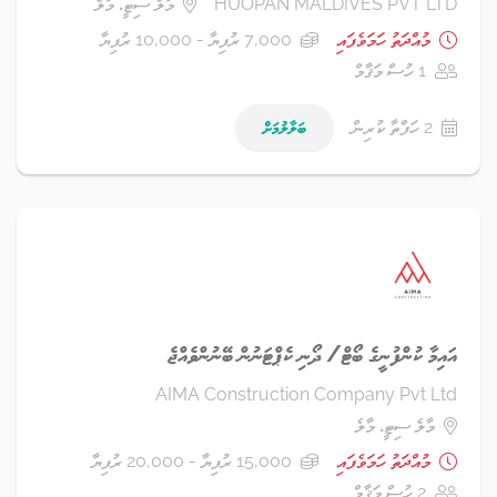
HUOPAN MALDIVES PVT LTD
މާލެ ސިޓީ، މާލެ
މުއްދަތު ހަމަވެފައި
7,000 ރުފިޔާ - 10,000 ރުފިޔާ
1 ހުސް މަޤާމް
2 ހަފްތާ ކުރިން
ބަލާލުމަށް
އައިމާ ކުންފުނީގެ ބޯޓް/ ދޯނި ކެޕްޓަނުން ބޭނުންވެއްޖެ
AIMA Construction Company Pvt Ltd
މާލެ ސިޓީ، މާލެ
މުއްދަތު ހަމަވެފައި
15,000 ރުފިޔާ - 20,000 ރުފިޔާ
2 ހުސް މަޤާމް