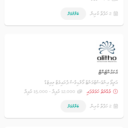
2 ހަފްތާ ކުރިން
ބަލާލުމަށް
އެކައުންޓެންޓް
އަލީތޯ އިންވެސްޓްމަންޓް މޯލްޑިވްސް ޕްރައިވެޓް ލިމިޓެޑް
މުއްދަތު ހަމަވެފައި
12,000 ރުފިޔާ - 15,000 ރުފިޔާ
2 ހަފްތާ ކުރިން
ބަލާލުމަށް