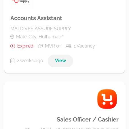
Accounts Assistant
MALDIVES ASSURE SUPPLY
Male' City, Hulhumale'
Expired
MVR 0+
1 Vacancy
2 weeks ago
View
Sales Officer / Cashier