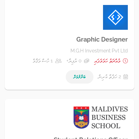
Graphic Designer
M.G.H Investment Pvt Ltd
މުއްދަތު ހަމަވެފައި
0 ރުފިޔާ+
1 ހުސް މަޤާމް
2 ހަފްތާ ކުރިން
ބަލާލުމަށް