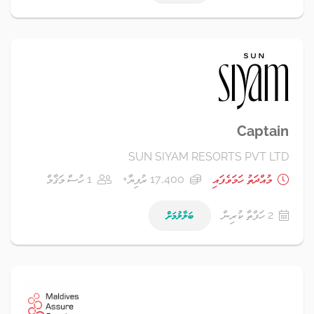
Captain
SUN SIYAM RESORTS PVT LTD
މުއްދަތު ހަމަވެފައި
17,400 ރުފިޔާ+
1 ހުސް މަޤާމް
2 ހަފްތާ ކުރިން
ބަލާލުމަށް