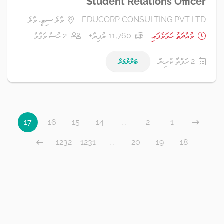
Student Relations Officer
EDUCORP CONSULTING PVT LTD
މާލެ ސިޓީ، މާލެ
މުއްދަތު ހަމަވެފައި
11,760 ރުފިޔާ+
2 ހުސް މަޤާމް
2 ހަފްތާ ކުރިން
ބަލާލުމަށް
17
16
15
14
...
2
1
1232
1231
...
20
19
18