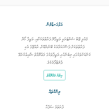
އަޅުގަނޑުމެން
ޤައުމީ ޖޮބް ސެންޓަރަކީ ވަޒީފާދޭ ފަރާތްތަކަށާއި، ވަޒީފާ ހޯދާ
ފަރާތްތަކަށް ފަސޭހަކަމާއެކު ބޭނުންކޮށް، ރާއްޖޭގެ އެކި
ކަންކަޅުތަކުގައި ލިބެންހުރި ވަޒީފާތަކުގެ މަޢުލޫމާތު ޝާއިޢުކުރެވޭ
ޕްލެޓްފޯމެކެވެ.
އިތުރު މަޢުލޫމާތު
ލިންކްތައް
ފުރަތަމަ ޞަފްޙާ