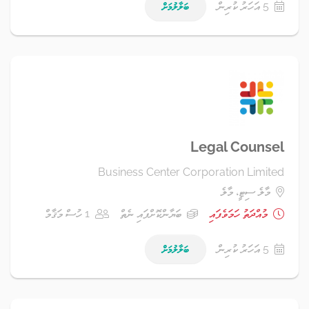
5 އަހަރު ކުރިން
ބަލާލުމަށް
Legal Counsel
Business Center Corporation Limited
މާލެ ސިޓީ، މާލެ
މުއްދަތު ހަމަވެފައި
ބަޔާންކޮށްފައި ނެތް
1 ހުސް މަޤާމް
5 އަހަރު ކުރިން
ބަލާލުމަށް