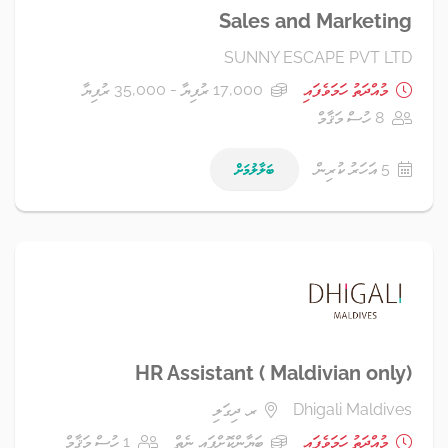
Sales and Marketing
SUNNY ESCAPE PVT LTD
މުއްދަތު ހަމަވެފައި
17,000 ރުފިޔާ - 35,000 ރުފިޔާ
8 ހުސް މަޤާމް
5 އަހަރު ކުރިން
ބަލާލުމަށް
HR Assistant ( Maldivian only)
Dhigali Maldives
ރ. ދިގަލި
މުއްދަތު ހަމަވެފައި
ބަޔާންކޮށްފައި ނެތް
1 ހުސް މަޤާމް