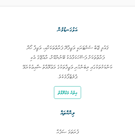
އަޅުގަނޑުމެން
ޤައުމީ ޖޮބް ސެންޓަރަކީ ވަޒީފާދޭ ފަރާތްތަކަށާއި، ވަޒީފާ ހޯދާ
ފަރާތްތަކަށް ފަސޭހަކަމާއެކު ބޭނުންކޮށް، ރާއްޖޭގެ އެކި
ކަންކަޅުތަކުގައި ލިބެންހުރި ވަޒީފާތަކުގެ މަޢުލޫމާތު ޝާއިޢުކުރެވޭ
ޕްލެޓްފޯމެކެވެ.
އިތުރު މަޢުލޫމާތު
ލިންކްތައް
ފުރަތަމަ ޞަފްޙާ