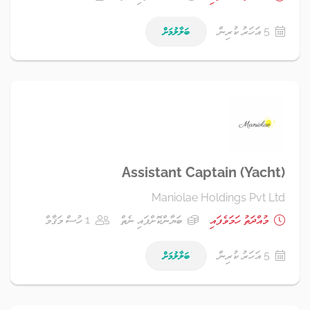
5 އަހަރު ކުރިން
ބަލާލުމަށް
Assistant Captain (Yacht)
Maniolae Holdings Pvt Ltd
މުއްދަތު ހަމަވެފައި
ބަޔާންކޮށްފައި ނެތް
1 ހުސް މަޤާމް
5 އަހަރު ކުރިން
ބަލާލުމަށް