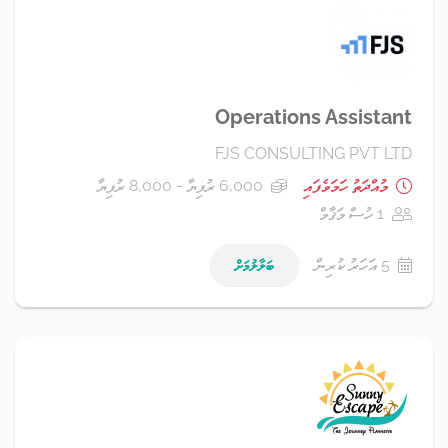
Operations Assistant
FJS CONSULTING PVT LTD
މުއްދަތު ހަމަވެފައި
6,000 ރުފިޔާ - 8,000 ރުފިޔާ
1 ހުސް މަޤާމް
5 އަހަރު ކުރިން
ބަލާލުމަށް