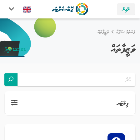
ލޮގިން
ފުރަތަމަ ޞަފްޙާ
ވަޒީފާތައް
ވަޒީފާތައް
12321 ވަޒީފާ
ފިލްޓަރ