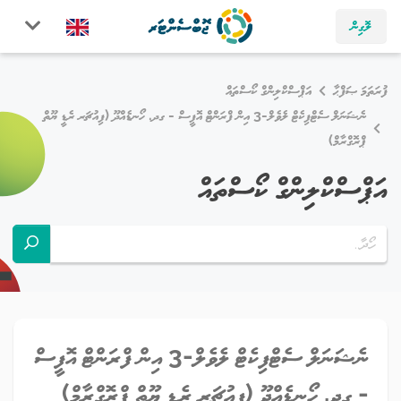
ލޮގިން
ފުރަތަމަ ޞަފްޙާ
އަޕްސްކްލިންގް ކޯސްތައް
ނެޝަނަލް ސެޓްފިކެޓް ލެވެލް-3 އިން ފްރަންޓް އޮފީސް - ގދ. ހޯނޑެއްދޫ (ފިއުޗަރ ރެޑީ ޔޫތް
ޕްރޮގްރާމް)
އަޕްސްކްލިންގް ކޯސްތައް
ނެޝަނަލް ސެޓްފިކެޓް ލެވެލް-3 އިން ފްރަންޓް އޮފީސް
- ގދ. ހޯނޑެއްދޫ (ފިއުޗަރ ރެޑީ ޔޫތް ޕްރޮގްރާމް)