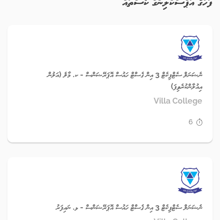
ފަހުގެ އަޕްސްކްލިންގް ކޯސްތައް
ނެޝަނަލް ސެޓްފިކެޓް 3 އިން ގެސްޓް ހައުސް އޮޕަރޭޝަންސް - ކ. މާލެ (އަލުން
އިއުލާންކުރެވިފަ)
Villa College
6
ނެޝަނަލް ސެޓްފިކެޓް 3 އިން ގެސްޓް ހައުސް އޮޕަރޭޝަންސް - ޅ. ނައިފަރު