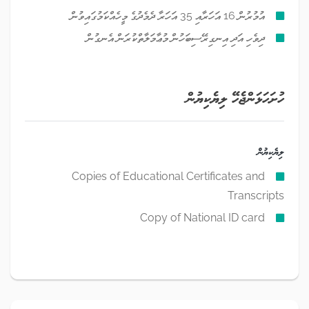
އުމުރުން 16 އަހަރާއި 35 އަހަރާ ދެމެދުގެ މީހެއްކަމުގައިވުން
ދިވެހި އަދި އިނގިރޭސިބަހުން މުޢާމަލާތްކުރަން އެނގުން
ހުށަހަޅަންޖެހޭ ލިޔެކިޔުން
ލިޔެކިޔުން
Copies of Educational Certificates and
Transcripts
Copy of National ID card