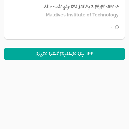
ނެޝަނަލް ސެޓްފިކެޓް 3 އިން މޭކަޕް އެންޑް ބިއުޓީ ކެއާރ - ކ.މާލެ
Maldives Institute of Technology
4
އިތުރު އަޕްސްކްލިންގް ކޯސްތައް ބަލާލިމަށް