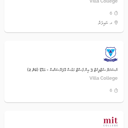
Villa College
6
ޅ. ނައިފަރު
ނެޝަނަލް ސެޓްފިކެޓް 3 އިން ގެސްޓް ހައުސް އޮޕަރޭޝަންސް - އައްޑޫ (ބެޗް 2)
Villa College
6