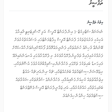
ތަފްޞީލު
އިތުރު ތަފްޞީލު
ނެޝަނަލް ސެޓްފިކެޓް-3 އިން ފްރަންޓް އޮފީސް އަކީ ހޮސްޕިޓަލިޓީ ދާއިރާގެ
އެކިއެކި މަރުކަޒުތަކުގެ ފްރަންޓް އޮފީސް ޑިޕާޓްމަންޓުގައި މަސައްކަތްކުރުމަށް
ބޭނުންވާ މުހިންމު ހުނަރުތަކާއި ފަންނީ މަޢުލޫމާތު ފޯރުކޮށްދިނުމަށް ޚާއްޞަކޮށް
ފަރުމާކުރެވިފައިވާ ތަމްރީނު ޕްރޮގްރާމެކެވެ. މި ޕްރޮގްރާމުގައި އުނގަންނައިދެވޭ
މައިގަނޑު ބައިތަކުގެ ތެރޭގައި މެހުމާނުން އިސްތިޤްބާލުކުރުމުގެ އުސޫލުތަކާއި،
ރިޒަވޭޝަން ސިސްޓަމްތައް ބެލެހެއްޓުމާއި، ޗެކް-އިން އަދި ޗެކް-އައުޓް
އިޖުރާއާތުތައް ކުރިއަށް ގެންދިއުމާއި، މެހުމާނުންގެ ސުވާލުތަކާއި ޝަކުވާތައް
ބަލައިގަތުމާއި ޙައްލުކުރުމާއި، އަދި ޒަމާނީ ފްރަންޓް އޮފީސް މެނޭޖްމަންޓް
ސިސްޓަމްތައް ހިންގުން ހިމެނެއެވެ.