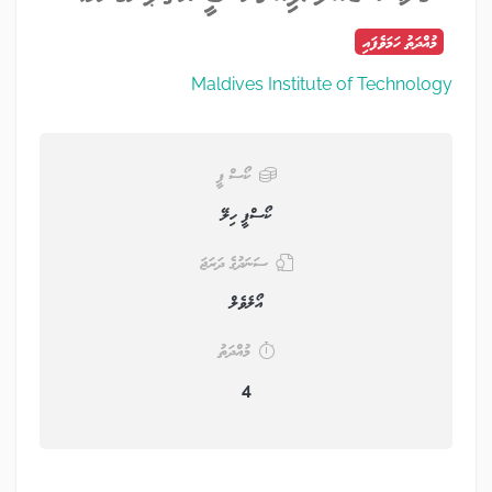
މުއްދަތު ހަމަވެފައި
Maldives Institute of Technology
ކޯސް ފީ
ކޯސްފީ ހިލޭ
ސަނަދުގެ ދަރަޖަ
އޯލެވެލް
މުއްދަތު
4