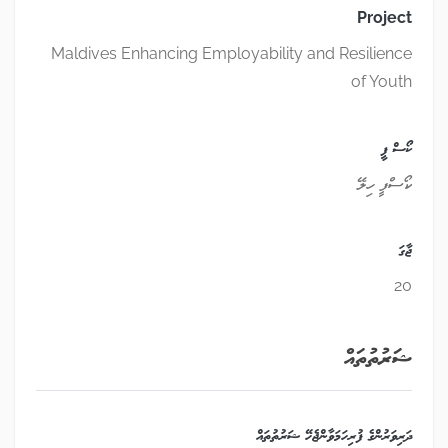
Project
Maldives Enhancing Employability and Resilience
of Youth
ކޯސް ފީ
ކޯސްފީ ހިލޭ
ޖާގަ
20
ޝަރުތުތައް
ދަރިވަރުންގެ ފުރިހަމަވާންޖެހޭ ޝަރުތުތައް