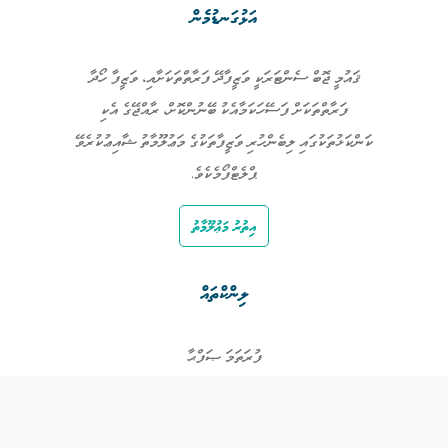
އަޅުގަނޑުމެން
ޤައުމީ ޖޮބް ސެންޓަރަކީ ވަޒީފާދޭ ފަރާތްތަކަށާއި، ވަޒީފާ ހޯދާ
ފަރާތްތަކަށް ފަސޭހަކަމާއެކު ބޭނުންކޮށް، ރާއްޖޭގެ އެކި
ކަންކަޅުތަކުގައި ލިބެންހުރި ވަޒީފާތަކުގެ މަޢުލޫމާތު ޝާއިޢުކުރެވޭ
ޕްލެޓްފޯމެކެވެ.
އިތުރު މަޢުލޫމާތު
ލިންކްތައް
ފުރަތަމަ ޞަފްޙާ
ވަޒީފާތައް
ވަޒީފާދޭ ފަރާތްތައް