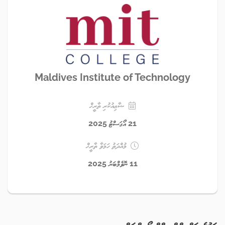
Maldives Institute of Technology
ޝާޢިއުކުރި ތާރީޚް
21 އޯގަސްޓު 2025
މުއްދަތު ހަމަވާ ތާރީޚް
11 ނޮވެމްބަރު 2025