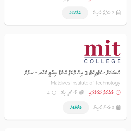
2 ހަފްތާ ކުރިން
ބަލާލުމަށް
ނެޝަނަލް ސެޓްފިކެޓް 3 އިން މޭކަޕް އެންޑް ބިއުޓީ ކެއާރ - ކ.މާލެ
Maldives Institute of Technology
މުއްދަތު ހަމަވެފައި
ކޯސްފީ ހިލޭ
4
2 މަސް ކުރިން
ބަލާލުމަށް