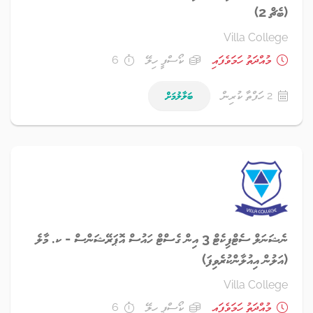
(ބެޗް 2)
Villa College
މުއްދަތު ހަމަވެފައި
ކޯސްފީ ހިލޭ
6
2 ހަފްތާ ކުރިން
ބަލާލުމަށް
ނެޝަނަލް ސެޓްފިކެޓް 3 އިން ގެސްޓް ހައުސް އޮޕަރޭޝަންސް - ކ. މާލެ
(އަލުން އިއުލާންކުރެވިފަ)
Villa College
މުއްދަތު ހަމަވެފައި
ކޯސްފީ ހިލޭ
6