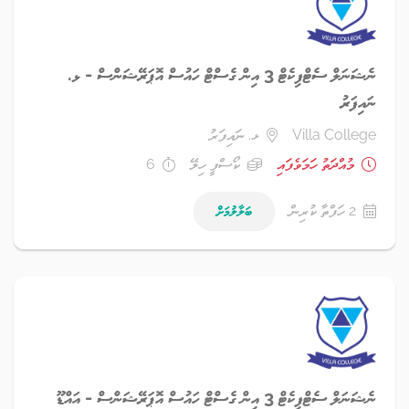
ނެޝަނަލް ސެޓްފިކެޓް 3 އިން ގެސްޓް ހައުސް އޮޕަރޭޝަންސް - ޅ.
ނައިފަރު
Villa College
ޅ. ނައިފަރު
މުއްދަތު ހަމަވެފައި
ކޯސްފީ ހިލޭ
6
2 ހަފްތާ ކުރިން
ބަލާލުމަށް
ނެޝަނަލް ސެޓްފިކެޓް 3 އިން ގެސްޓް ހައުސް އޮޕަރޭޝަންސް - އައްޑޫ