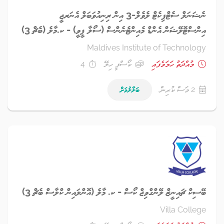
ނެޝަނަލް ސެޓްފިކެޓް ލެވެލް-3 އިން ރިނިއުވަބަލް އެނަރޖީ
އިންސްޓޮލޭޝަން އެންޑް މެއިންޓެނެންސް (ސޯލާ ޕީވީ) - ކ.މާލެ (ބެޗް 3)
Maldives Institute of Technology
މުއްދަތު ހަމަވެފައި
ކޯސްފީ ހިލޭ
4
2 މަސް ކުރިން
ބަލާލުމަށް
ބޭސިކް ޗައިނީޒް ލޭންގްވިޖް ކޯސް - ކ. މާލެ (އޮންލައިން ކްލާސް ބެޗް 3)
Villa College