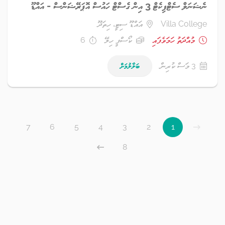
ނެޝަނަލް ސެޓްފިކެޓް 3 އިން ގެސްޓް ހައުސް އޮޕަރޭޝަންސް - އައްޑޫ
Villa College
އައްޑޫ ސިޓީ، ހިތަދޫ
މުއްދަތު ހަމަވެފައި
ކޯސްފީ ހިލޭ
6
3 މަސް ކުރިން
ބަލާލުމަށް
7
6
5
4
3
2
1
8