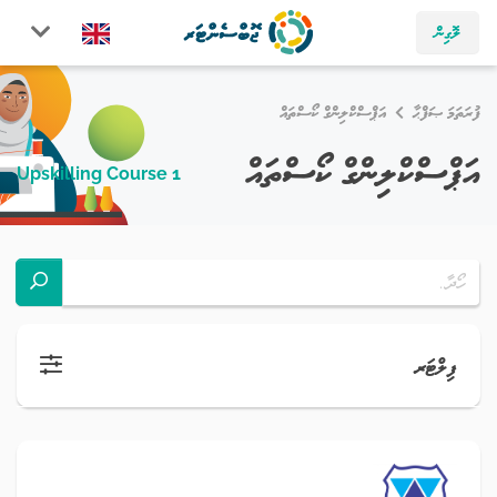
ލޮގިން
ފުރަތަމަ ޞަފްޙާ
އަޕްސްކްލިންގް ކޯސްތައް
އަޕްސްކްލިންގް ކޯސްތައް
1 Upskilling Course
ފިލްޓަރ