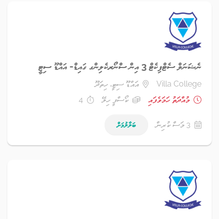
ނެޝަނަލް ސެޓްފިކެޓް 3 އިން ސްނޯރކެލިންގ ގައިޑް- އައްޑޫ ސިޓީ
Villa College
އައްޑޫ ސިޓީ، ހިތަދޫ
މުއްދަތު ހަމަވެފައި
ކޯސްފީ ހިލޭ
4
3 މަސް ކުރިން
ބަލާލުމަށް