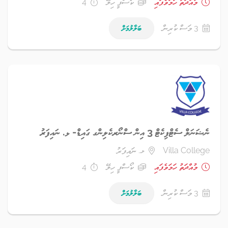
މުއްދަތު ހަމަވެފައި
ކޯސްފީ ހިލޭ
4
3 މަސް ކުރިން
ބަލާލުމަށް
ނެޝަނަލް ސެޓްފިކެޓް 3 އިން ސްނޯރކެލިންގ ގައިޑް- ޅ. ނައިފަރު
Villa College
ޅ. ނައިފަރު
މުއްދަތު ހަމަވެފައި
ކޯސްފީ ހިލޭ
4
3 މަސް ކުރިން
ބަލާލުމަށް