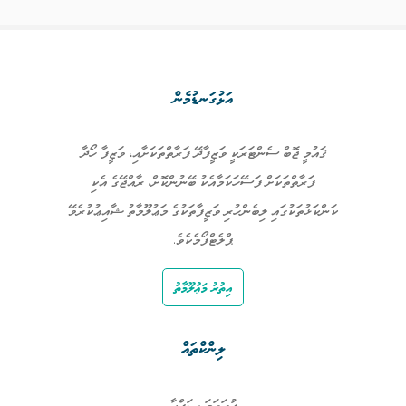
އަޅުގަނޑުމެން
ޤައުމީ ޖޮބް ސެންޓަރަކީ ވަޒީފާދޭ ފަރާތްތަކަށާއި، ވަޒީފާ ހޯދާ
ފަރާތްތަކަށް ފަސޭހަކަމާއެކު ބޭނުންކޮށް، ރާއްޖޭގެ އެކި
ކަންކަޅުތަކުގައި ލިބެންހުރި ވަޒީފާތަކުގެ މަޢުލޫމާތު ޝާއިޢުކުރެވޭ
ޕްލެޓްފޯމެކެވެ.
އިތުރު މަޢުލޫމާތު
ލިންކްތައް
ފުރަތަމަ ޞަފްޙާ