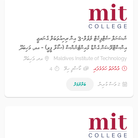
ނެޝަނަލް ސެޓްފިކެޓް ލެވެލް-3 އިން ރިނިއުވަބަލް އެނަރޖީ
އިންސްޓޮލޭޝަން އެންޑް މެއިންޓެނެންސް (ސޯލާ ޕީވީ) - އދ. މަހިބަދޫ
Maldives Institute of Technology
އދ. މަހިބަދޫ
މުއްދަތު ހަމަވެފައި
ކޯސްފީ ހިލޭ
4
2 މަސް ކުރިން
ބަލާލުމަށް