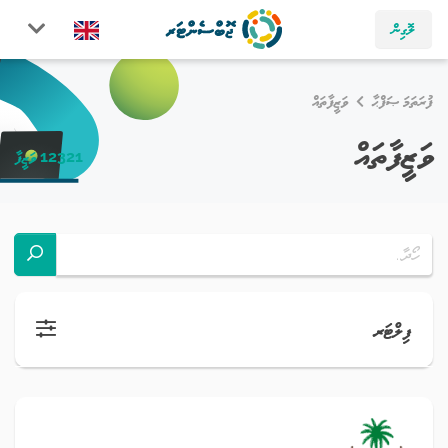
ލޮގިން
ފުރަތަމަ ޞަފްޙާ
ވަޒީފާތައް
ވަޒީފާތައް
12321 ވަޒީފާ
ފިލްޓަރ