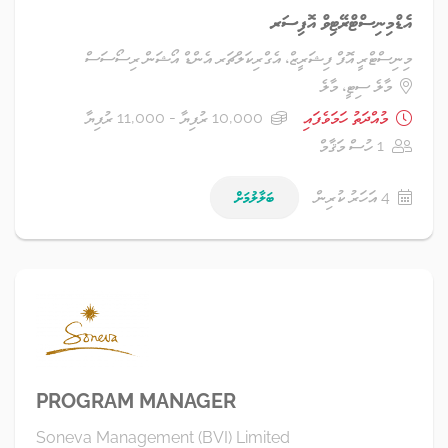
އެޑްމިނިސްޓްރޭޓިވް އޮފިސަރ
މިނިސްޓްރީ އޮފް ފިޝަރީޒް، އެގްރިކަލްޗަރ އެންޑް އޯޝަން ރިސޯސަސް
މާލެ ސިޓީ، މާލެ
މުއްދަތު ހަމަވެފައި
10,000 ރުފިޔާ - 11,000 ރުފިޔާ
1 ހުސް މަޤާމް
4 އަހަރު ކުރިން
ބަލާލުމަށް
PROGRAM MANAGER
Soneva Management (BVI) Limited