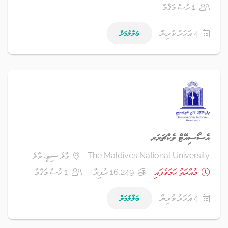
1 ހުސް މަޤާމް
4 އަހަރު ކުރިން
ބަލާލުމަށް
އެސޯސިއޭޓް ލެކްޗަރަރ
The Maldives National University
މާލެ ސިޓީ، މާލެ
މުއްދަތު ހަމަވެފައި
16,249 ރުފިޔާ+
1 ހުސް މަޤާމް
4 އަހަރު ކުރިން
ބަލާލުމަށް