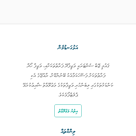
އަޅުގަނޑުމެން
ޤައުމީ ޖޮބް ސެންޓަރަކީ ވަޒީފާދޭ ފަރާތްތަކަށާއި، ވަޒީފާ ހޯދާ
ފަރާތްތަކަށް ފަސޭހަކަމާއެކު ބޭނުންކޮށް، ރާއްޖޭގެ އެކި
ކަންކަޅުތަކުގައި ލިބެންހުރި ވަޒީފާތަކުގެ މަޢުލޫމާތު ޝާއިޢުކުރެވޭ
ޕްލެޓްފޯމެކެވެ.
އިތުރު މަޢުލޫމާތު
ލިންކްތައް