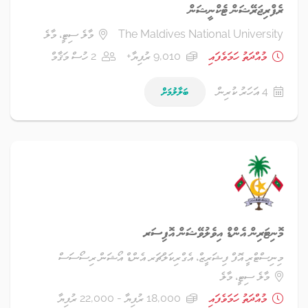
ރެފްރިޖަރޭޝަން ޓެކްނީޝަން
The Maldives National University
މާލެ ސިޓީ، މާލެ
މުއްދަތު ހަމަވެފައި
9,010 ރުފިޔާ+
2 ހުސް މަޤާމް
4 އަހަރު ކުރިން
ބަލާލުމަށް
މޮނިޓަރިން އެންޑް އިވެލުވޭޝަން އޮފިސަރ
މިނިސްޓްރީ އޮފް ފިޝަރީޒް، އެގްރިކަލްޗަރ އެންޑް އޯޝަން ރިސޯސަސް
މާލެ ސިޓީ، މާލެ
މުއްދަތު ހަމަވެފައި
18,000 ރުފިޔާ - 22,000 ރުފިޔާ