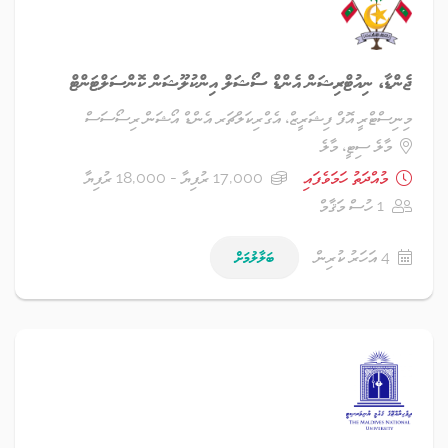
ޖެންޑާ، ނިއުޓްރިޝަން އެންޑް ސޯޝަލް އިންކުލޫޝަން ކޮންސަލްޓަންޓް
މިނިސްޓްރީ އޮފް ފިޝަރީޒް، އެގްރިކަލްޗަރ އެންޑް އޯޝަން ރިސޯސަސް
މާލެ ސިޓީ، މާލެ
މުއްދަތު ހަމަވެފައި
17,000 ރުފިޔާ - 18,000 ރުފިޔާ
1 ހުސް މަޤާމް
4 އަހަރު ކުރިން
ބަލާލުމަށް