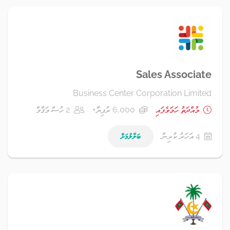
Sales Associate
Business Center Corporation Limited
މުއްދަތު ހަމަވެފައި
6,000 ރުފިޔާ+
2 ހުސް މަޤާމް
4 އަހަރު ކުރިން
ބަލާލުމަށް