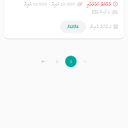
މުއްދަތު ހަމަވެފައި
10,000 ރުފިޔާ - 12,000 ރުފިޔާ
1 ހުސް މަޤާމް
2 އަހަރު ކުރިން
ބަލާލުމަށް
2
1