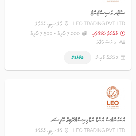
ސްޓޯރ އެސިސްޓެންޓް
LEO TRADING PVT LTD
މާލެ ސިޓީ، ހުޅުމާލެ
މުއްދަތު ހަމަވެފައި
7,000 ރުފިޔާ - 7,500 ރުފިޔާ
3 ހުސް މަޤާމް
2 އަހަރު ކުރިން
ބަލާލުމަށް
އެކައުންޓްސް އެންޑް އެޑްމިނިސްޓްރޭޓިވް އޮފިސަރ
LEO TRADING PVT LTD
މާލެ ސިޓީ، ހުޅުމާލެ