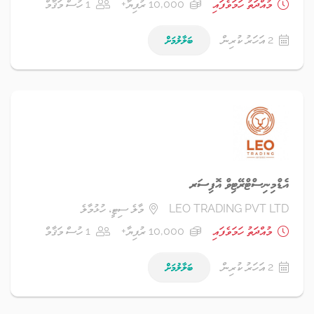
މުއްދަތު ހަމަވެފައި
10,000 ރުފިޔާ+
1 ހުސް މަޤާމް
2 އަހަރު ކުރިން
ބަލާލުމަށް
އެޑްމިނިސްޓްރޭޓިވް އޮފިސަރ
LEO TRADING PVT LTD
މާލެ ސިޓީ، ހުޅުމާލެ
މުއްދަތު ހަމަވެފައި
10,000 ރުފިޔާ+
1 ހުސް މަޤާމް
2 އަހަރު ކުރިން
ބަލާލުމަށް