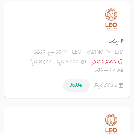
ކޭޝިއަރ
LEO TRADING PVT LTD
މާލެ ސިޓީ، ހުޅުމާލެ
މުއްދަތު ހަމަވެފައި
8,000 ރުފިޔާ - 8,500 ރުފިޔާ
2 ހުސް މަޤާމް
2 އަހަރު ކުރިން
ބަލާލުމަށް