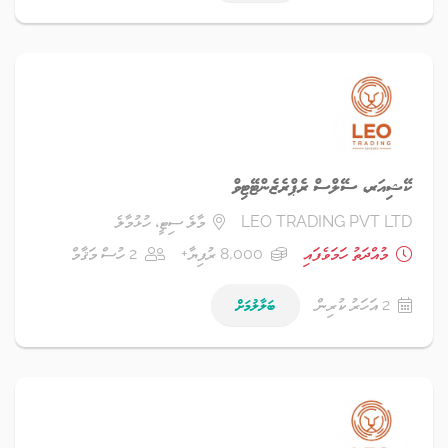
ކޭޝިއަރ، ސޭލްސް ރެޕްރެޒެންޓޭޓިވް
LEO TRADING PVT LTD
މާލެ ސިޓީ، ހުޅުމާލެ
މުއްދަތު ހަމަވެފައި
8,000 ރުފިޔާ+
2 ހުސް މަޤާމް
2 އަހަރު ކުރިން
ބަލާލުމަށް