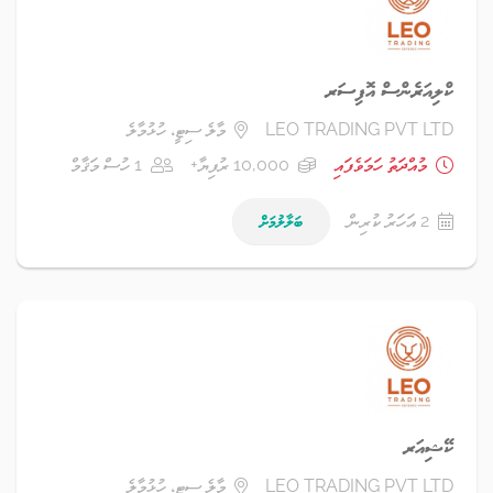
ކްލިއަރެންސް އޮފިސަރ
LEO TRADING PVT LTD
މާލެ ސިޓީ، ހުޅުމާލެ
މުއްދަތު ހަމަވެފައި
10,000 ރުފިޔާ+
1 ހުސް މަޤާމް
2 އަހަރު ކުރިން
ބަލާލުމަށް
ކޭޝިއަރ
LEO TRADING PVT LTD
މާލެ ސިޓީ، ހުޅުމާލެ