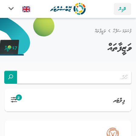
ލޮގިން
ފުރަތަމަ ޞަފްޙާ
ވަޒީފާތައް
ވަޒީފާތައް
17 ވަޒީފާ
2
ފިލްޓަރ