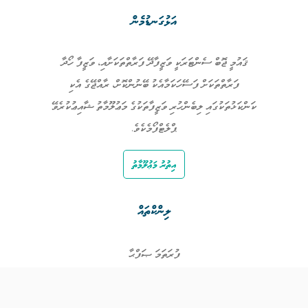
އަޅުގަނޑުމެން
ޤައުމީ ޖޮބް ސެންޓަރަކީ ވަޒީފާދޭ ފަރާތްތަކަށާއި، ވަޒީފާ ހޯދާ
ފަރާތްތަކަށް ފަސޭހަކަމާއެކު ބޭނުންކޮށް، ރާއްޖޭގެ އެކި
ކަންކަޅުތަކުގައި ލިބެންހުރި ވަޒީފާތަކުގެ މަޢުލޫމާތު ޝާއިޢުކުރެވޭ
ޕްލެޓްފޯމެކެވެ.
އިތުރު މަޢުލޫމާތު
ލިންކްތައް
ފުރަތަމަ ޞަފްޙާ
ވަޒީފާތައް
ވަޒީފާދޭ ފަރާތްތައް