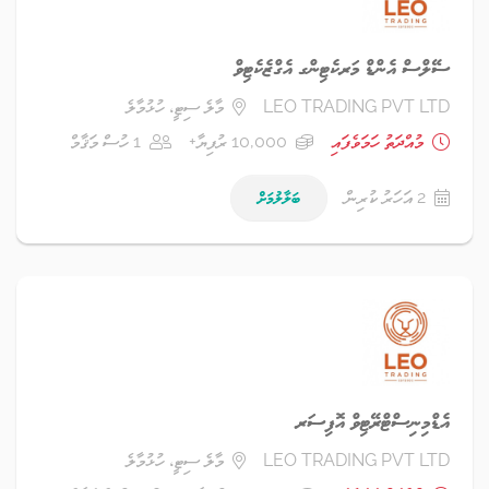
ސޭލްސް އެންޑް މަރކެޓިންގ އެގްޒެކެޓިވް
LEO TRADING PVT LTD
މާލެ ސިޓީ، ހުޅުމާލެ
މުއްދަތު ހަމަވެފައި
10,000 ރުފިޔާ+
1 ހުސް މަޤާމް
2 އަހަރު ކުރިން
ބަލާލުމަށް
އެޑްމިނިސްޓްރޭޓިވް އޮފިސަރ
LEO TRADING PVT LTD
މާލެ ސިޓީ، ހުޅުމާލެ