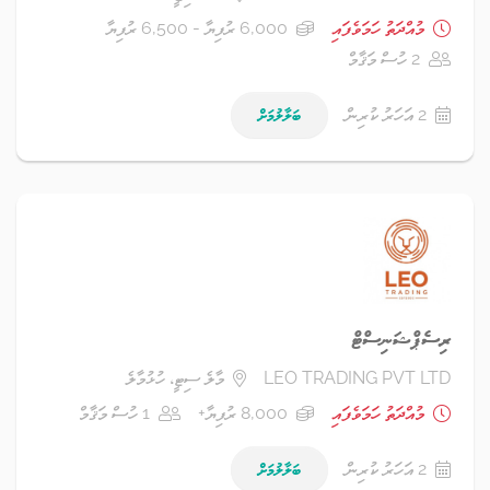
މުއްދަތު ހަމަވެފައި
6,000 ރުފިޔާ - 6,500 ރުފިޔާ
2 ހުސް މަޤާމް
2 އަހަރު ކުރިން
ބަލާލުމަށް
ރިސެޕްޝަނިސްޓް
LEO TRADING PVT LTD
މާލެ ސިޓީ، ހުޅުމާލެ
މުއްދަތު ހަމަވެފައި
8,000 ރުފިޔާ+
1 ހުސް މަޤާމް
2 އަހަރު ކުރިން
ބަލާލުމަށް