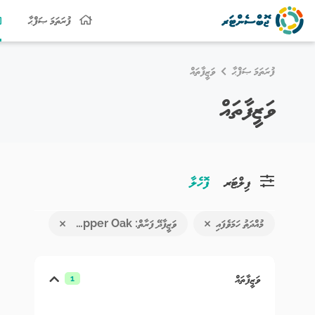
ފުރަތަމަ ޞަފްޙާ
ފުރަތަމަ ޞަފްޙާ
ވަޒީފާތައް
ވަޒީފާތައް
ފިލްޓަރ
ފޮހެލާ
މުއްދަތު ހަމަވެފައި
ވަޒީފާދޭ ފަރާތް: Pepper Oak
ވަޒީފާތައް
1