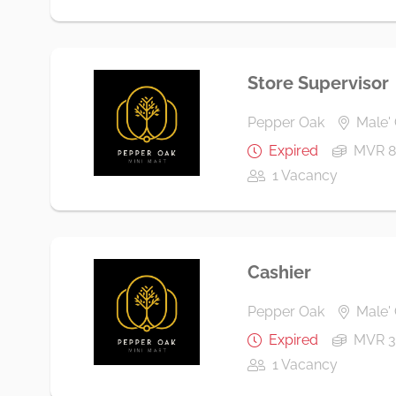
Store Supervisor
Pepper Oak
Male' 
Expired
MVR 8
1 Vacancy
Cashier
Pepper Oak
Male' 
Expired
MVR 3
1 Vacancy