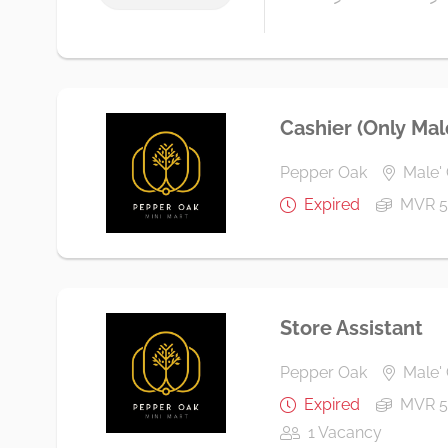
Cashier (Only Mal
Pepper Oak
Male' 
Expired
MVR 5
Store Assistant
Pepper Oak
Male' 
Expired
MVR 5
1 Vacancy