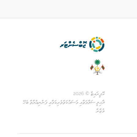
ކޮޕީރައިޓް © 2026
ދާޚިލީ ސަލާމަތާއި މަސައްކަތްތެރިކަމާއި ފަންނިއްޔާތާ ބެހޭ
ވުޒާރާ