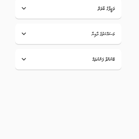
ވަޒީފާގެ ބާވަތް
މަސައްކަތުގެ ދާއިރާ
ބޭނުންވާ ފަންނުތައް