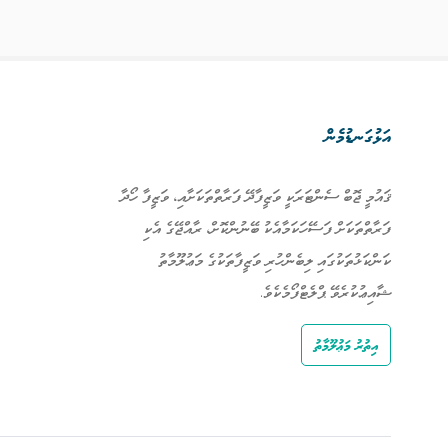
އަޅުގަނޑުމެން
ޤައުމީ ޖޮބް ސެންޓަރަކީ ވަޒީފާދޭ ފަރާތްތަކަށާއި، ވަޒީފާ ހޯދާ
ފަރާތްތަކަށް ފަސޭހަކަމާއެކު ބޭނުންކޮށް، ރާއްޖޭގެ އެކި
ކަންކަޅުތަކުގައި ލިބެންހުރި ވަޒީފާތަކުގެ މަޢުލޫމާތު
ޝާއިޢުކުރެވޭ ޕްލެޓްފޯމެކެވެ.
އިތުރު މަޢުލޫމާތު