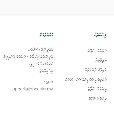
ލިންކްތައް
ގުޅުއްވުމަށް
ޤައުމީ ޖޮބް ސެންޓަރ
ފުރަތަމަ ޞަފްޙާ
އަމީން އެވެނިއު އޯކް - ފުރަތަމަ ފަންގިފިލާ
ވަޒީފާތައް
ހުޅުމާލެ، މާލެ ސިޓީ،
ވަޒީފާދޭ ފަރާތްތައް
ދިވެހިރާއްޖެ
ތަޢުލީމާއި ތަމްރީނުގެ ފުރުޞަތުތައް
1500
އިންކަމް ސަޕޯޓް
support@jobcenter.mv
ވިޖެޓް ގެނެރޭޓް