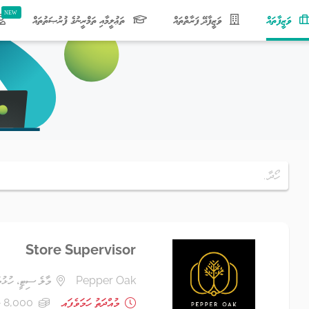
(current)
ވަޒީފާތައް
ވަޒީފާދޭ ފަރާތްތައް
ތަޢުލީމާއި ތަމްރީނުގެ ފުރުޞަތުތައް
Store Supervisor
Pepper Oak
މާލެ ސިޓީ، ހުޅުމ
މުއްދަތު ހަމަވެފައި
8,000 ރުފިޔާ - 12,000 ރުފިޔާ