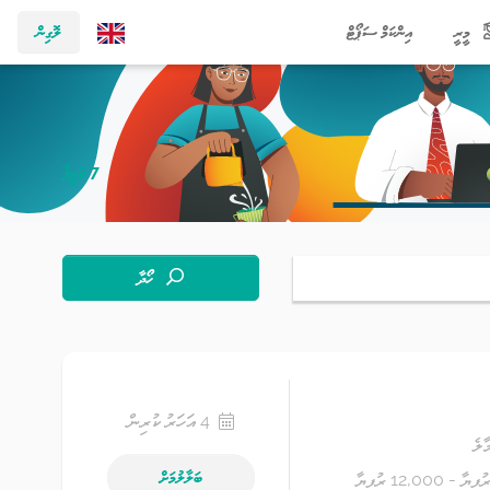
މީރީ
އިންކަމް ސަޕޯޓް
ލޮގިން
7 ވަޒީފާ
ހޯދާ
4 އަހަރު ކުރިން
ާލެ
ބަލާލުމަށް