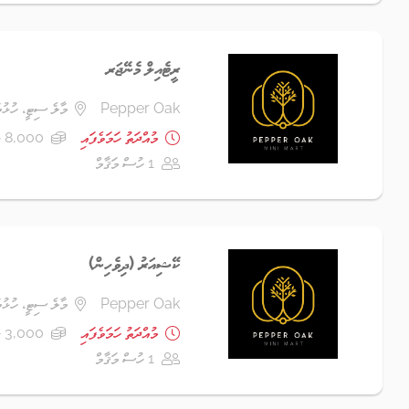
ރީޓެއިލް މެނޭޖަރ
Pepper Oak
މާލެ ސިޓީ، ހުޅުމ
މުއްދަތު ހަމަވެފައި
8,000 ރުފިޔާ - 12,000 ރުފިޔާ
1 ހުސް މަޤާމް
ކޭޝިއަރު (ދިވެހިން)
Pepper Oak
މާލެ ސިޓީ، ހުޅުމ
މުއްދަތު ހަމަވެފައި
3,000 ރުފިޔާ - 5,000 ރުފިޔާ
1 ހުސް މަޤާމް