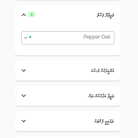
ވަޒީފާދޭ ފަރާތް
1
×
Pepper Oak
އުއްމީދުކުރާ މުސާރަ
ވަޒީފާ އަދާކުރާނެ ތަން
ތަޢުލީމީ ފެންވަރު