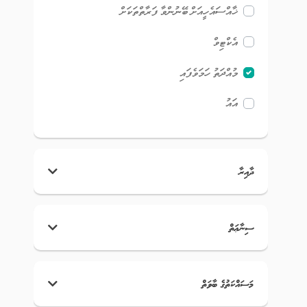
ޚާއްސައެހީއަށް ބޭނުންވާ ފަރާތްތަކަށް
އެކްޓިވް
މުއްދަތު ހަމަވެފައި
އައު
ދާއިރާ
ސިނާޢަތް
މަސައްކަތުގެ ބާވަތް