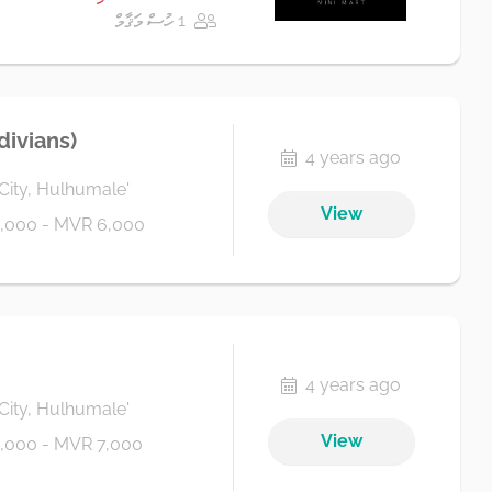
1 ހުސް މަޤާމް
divians)
4 years ago
City, Hulhumale'
View
,000 - MVR 6,000
4 years ago
City, Hulhumale'
View
,000 - MVR 7,000