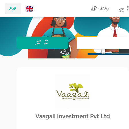
މީރީ
އިންކަމް ސަޕޯޓް
ލޮގިން
ހޯދާ
Vaagali Investment Pvt Ltd