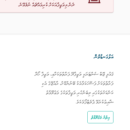
ދެން މިވަޒީފާއަކަށް ކުރިމައްޗެއް ނުލެވޭނެ.
އަޅުގަނޑުމެން
ޤައުމީ ޖޮބް ސެންޓަރަކީ ވަޒީފާދޭ ފަރާތްތަކަށާއި، ވަޒީފާ ހޯދާ
ފަރާތްތަކަށް ފަސޭހަކަމާއެކު ބޭނުންކޮށް، ރާއްޖޭގެ އެކި
ކަންކަޅުތަކުގައި ލިބެންހުރި ވަޒީފާތަކުގެ މަޢުލޫމާތު
ޝާއިޢުކުރެވޭ ޕްލެޓްފޯމެކެވެ.
އިތުރު މަޢުލޫމާތު