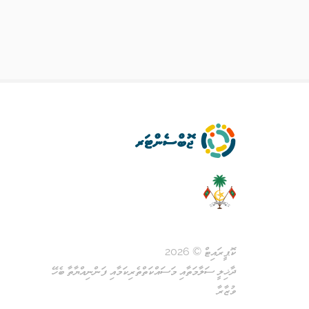
ކޮޕީރައިޓް © 2026
ދާޚިލީ ސަލާމަތާއި މަސައްކަތްތެރިކަމާއި ފަންނިއްޔާތާ ބެހޭ
ވުޒާރާ