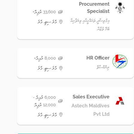
Procurement
Specialist
33,600 ރުފިޔާ+
އިޤުތިޞާދީ ތަރައްޤީއާއި ވިޔަފާރިއާ
މާލެ ސިޓީ، މާލެ
ބެހޭ ވުޒާރާ
HR Officer
8,000 ރުފިޔާ+
ލިންކްސާވް
މާލެ ސިޓީ، މާލެ
Sales Executive
6,000 ރުފިޔާ -
12,000 ރުފިޔާ
Astech Maldives
Pvt Ltd
މާލެ ސިޓީ، މާލެ