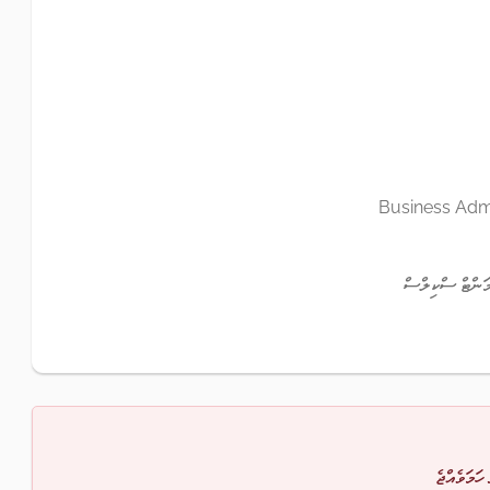
Business Admi
މަންޓް ސްކިލްސް
 ހަމަވެއްޖެ