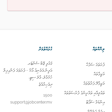
ލިންކްތައް
ގުޅުއްވުމަށް
ޤައުމީ ޖޮބް ސެންޓަރ
ފުރަތަމަ ޞަފްޙާ
އަމީން އެވެނިއު އޯކް - ފުރަތަމަ ފަންގިފިލާ
ވަޒީފާތައް
ހުޅުމާލެ، މާލެ ސިޓީ،
ވަޒީފާދޭ ފަރާތްތައް
ދިވެހިރާއްޖެ
ތަޢުލީމާއި ތަމްރީނުގެ ފުރުޞަތުތައް
1500
އިންކަމް ސަޕޯޓް
support@jobcenter.mv
ވިޖެޓް ގެނެރޭޓް