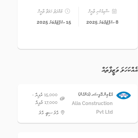
ޝާޢިއުކުރި ތާރީޚް
މުއްދަތު ހަމަވާ ތާރީޚް
8 ސެޕްޓެމްބަރު 2025
15 ސެޕްޓެމްބަރު 2025
އެއްކަހަލަ ވަޒީފާތައް
އެޑްމިން އޮފިސަރ (އަންހެން)
15,000 ރުފިޔާ -
17,000 ރުފިޔާ
Alia Construction
Pvt Ltd
މާލެ ސިޓީ، މާލެ