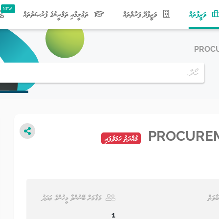
(current)
ވަޒީފާތައް
ވަޒީފާދޭ ފަރާތްތައް
ތަޢުލީމާއި ތަމްރީނުގެ ފުރުޞަތުތައް
PROCU
PROCUREM
މުއްދަތު ހަމަވެފައި
ބާވަތް
މަޤާމަށް ބޭނުންވާ މީހުންގެ ޢަދަދު
1