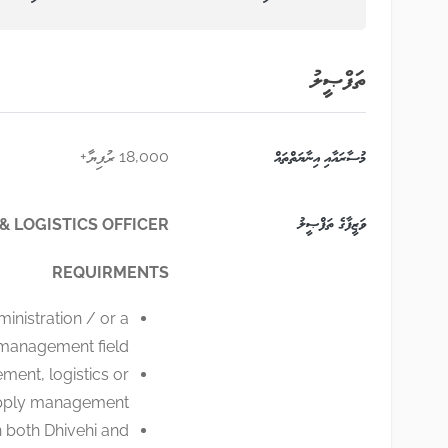
ތަފްޞީލު
މުސާރައާއި އިނާޔަތްތައް
18,000 ރުފިޔާ+
ވަޒީފާގެ ތަފްޞީލު
 LOGISTICS OFFICER
REQUIRMENTS
inistration / or a
management field.
ent, logistics or
pply management.
n both Dhivehi and