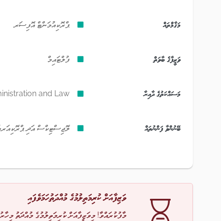
މަޤާމްތައް
ޕްރޮކިއުމަންޓް އޮފިސަރ
ވަޒީފާގެ ބާވަތް
ފުލްޓައިމް
މަސައްކަތުގެ ދާއިރާ
nistration and Law
ބޭނުންވާ ފަންނުތައް
ލޮޖިސްޓިކްސް އަދި ޕްރޮކިއަރ
ވަޒިފާއަށް ކުރިމަތިލުމުގެ މުއްދަތުހަމަވެފައި
މާފުކުރައްވާ! މިވަޒީފާއަށް ކުރިމަތިލުމުގެ މުއްދަތު މިހާރު