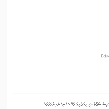
Educ
ީސް ސަޕޯޓް އަދި ވިޔަފާރިއާ ގުޅޭ އެހެނިހެން ޚިދުމަތްތައް