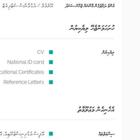
އެންމެ ދަށްވެގެން އޮންނަން ޖެހޭނެ ސަނަދު
އޭލެވެލް / އެޑްވާންސް ސެޓްފިކެޓް
ހުށަހަޅަންޖެހޭ ލިޔެކިޔުން
ލިޔެކިޔުން
CV
National ID card
ational Certificates
Reference Letters
އެހެނިހެން މަޢުލޫމާތު
ސިނާޢަތްތައް
އޮފީސް އެޑްމިނިސްޓްރޭޓިވް، އޮފ