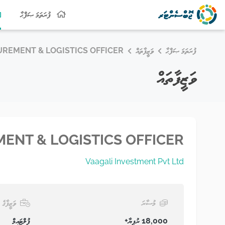
ފުރަތަމަ ޞަފްޙާ
ފުރަތަމަ ޞަފްޙާ
ވަޒީފާތައް
REMENT & LOGISTICS OFFICER
ވަޒީފާތައް
ENT & LOGISTICS OFFICER
Vaagali Investment Pvt Ltd
މުސާރަ
ވަޒީފާގެ 
18,000 ރުފިޔާ+
ފުލްޓައިމް