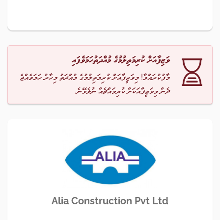
ވަޒިފާއަށް ކުރިމަތިލުމުގެ މުއްދަތުހަމަވެފައި
މާފުކުރައްވާ! މިވަޒީފާއަށް ކުރިމަތިލުމުގެ މުއްދަތު މިހާރު ހަމަވެއްޖެ
ދެން މިވަޒީފާއަކަށް ކުރިމައްޗެއް ނުލެވޭނެ.
Alia Construction Pvt Ltd