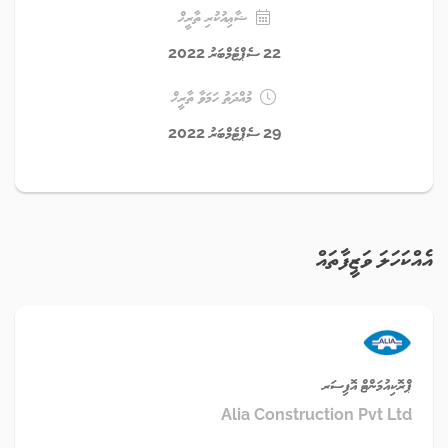
ޝާޢިއުކުރި ތާރީޚް
22 ސެޕްޓެމްބަރު 2022
މުއްދަތު ހަމަވާ ތާރީޚް
29 ސެޕްޓެމްބަރު 2022
އެއްކަހަލަ ވަޒީފާތައް
ޕްރޮކިއުމަންޓް އޮފިސަރ
Alia Construction Pvt Ltd