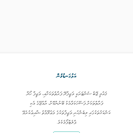
އަޅުގަނޑުމެން
ޤައުމީ ޖޮބް ސެންޓަރަކީ ވަޒީފާދޭ ފަރާތްތަކަށާއި، ވަޒީފާ ހޯދާ
ފަރާތްތަކަށް ފަސޭހަކަމާއެކު ބޭނުންކޮށް، ރާއްޖޭގެ އެކި
ކަންކަޅުތަކުގައި ލިބެންހުރި ވަޒީފާތަކުގެ މަޢުލޫމާތު ޝާއިޢުކުރެވޭ
ޕްލެޓްފޯމެކެވެ.