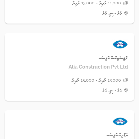
11,000 ރުފިޔާ - 13,000 ރުފިޔާ
މާލެ ސިޓީ، މާލެ
ލޮޖިސްޓިކްސް އޮފިސަރ
Alia Construction Pvt Ltd
13,000 ރުފިޔާ - 15,000 ރުފިޔާ
މާލެ ސިޓީ، މާލެ
އެޑްމިން އޮފިސަރ