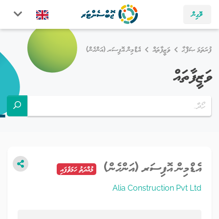
ލޮގިން
ފުރަތަމަ ޞަފްޙާ
ވަޒީފާތައް
އެޑްމިން އޮފިސަރ (އަންހެން)
ވަޒީފާތައް
އެޑްމިން އޮފިސަރ (އަންހެން)
މުއްދަތު ހަމަވެފައި
Alia Construction Pvt Ltd