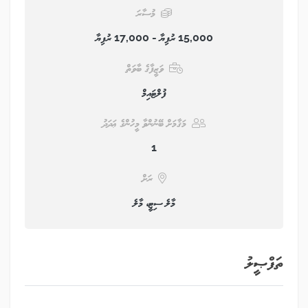
މުސާރަ
15,000 ރުފިޔާ - 17,000 ރުފިޔާ
ވަޒީފާގެ ބާވަތް
ފުލްޓައިމް
މަޤާމަށް ބޭނުންވާ މީހުންގެ ޢަދަދު
1
ރަށް
މާލެ ސިޓީ، މާލެ
ތަފްޞީލު