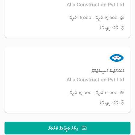
Alia Construction Pvt Ltd
15,000 ރުފިޔާ - 18,000 ރުފިޔާ
މާލެ ސިޓީ، މާލެ
އެކައުންޓްސް އެސިސްޓެންޓް
Alia Construction Pvt Ltd
12,000 ރުފިޔާ - 15,000 ރުފިޔާ
މާލެ ސިޓީ، މާލެ
އިތުރު ވަޒީފާތައް ބެލުމަށް