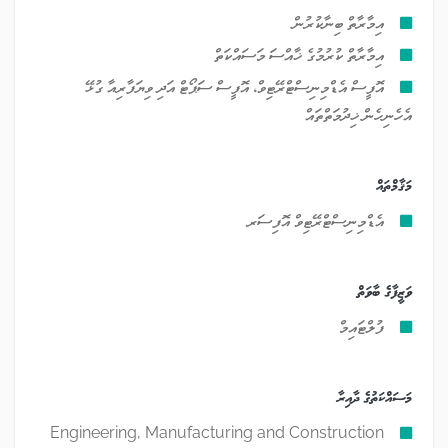
އިމާރާތް ބިނާކުރުން
އިމާރާތް ކުރުމުގެ ޚާއްސަ މަސައްކަތް
އޮފީސް އެޑްމިނިސްޓްރޭޓިވް، އޮފީސް ސަޕޯޓް އަދި ވިޔަފާރިއާ ގުޅޭ
އެހެނިހެން ޚިދުމަތްތައް
މަޤާމްތައް
އެޑްމިނިސްޓްރޭޓިވް އޮފިސަރ
ވަޒީފާގެ ބާވަތް
ފުލްޓައިމް
މަސައްކަތުގެ ދާއިރާ
Engineering, Manufacturing and Construction