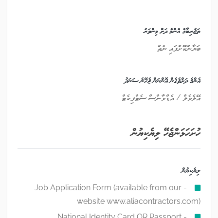
ތަޖުރިބާގެ އެންމެ ދަށް މިންވަރު
ބަޔާންކޮށްފައި ނެތް
އެންމެ ދަށްވެގެން އޮންނަން ޖެހޭނެ ސަނަދު
އޭލެވެލް / އެޑްވާންސް ސެޓްފިކެޓް
ހުށަހަޅަންޖެހޭ ލިޔެކިޔުން
ލިޔެކިޔުން
- Job Application Form (available from our
website www.aliacontractors.com)
- National Identity Card OR Passport