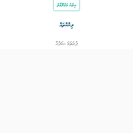
އިތުރު މަޢުލޫމާތު
ލިންކްތައް
ފުރަތަމަ ޞަފްޙާ
ވަޒީފާތައް
ވަޒީފާދޭ ފަރާތްތައް
ތަޢުލީމާއި ތަމްރީނުގެ ފުރުޞަތުތައް
އިންކަމް ސަޕޯޓް
ވިޖެޓް ގެނެރޭޓް
ގުޅުއްވުމަށް