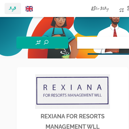
މީރީ
އިންކަމް ސަޕޯޓް
ލޮގިން
ހޯދާ
REXIANA FOR RESORTS
MANAGEMENT WLL