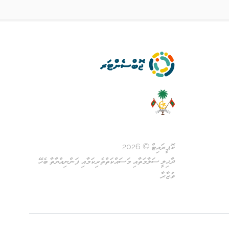
ކޮޕީރައިޓް © 2026
ދާޚިލީ ސަލާމަތާއި މަސައްކަތްތެރިކަމާއި ފަންނިއްޔާތާ ބެހޭ
ވުޒާރާ