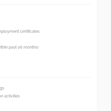
ployment certificates
ithin past 06 months)
ngs
n activities