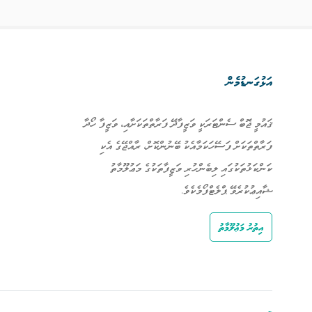
އަޅުގަނޑުމެން
ޤައުމީ ޖޮބް ސެންޓަރަކީ ވަޒީފާދޭ ފަރާތްތަކަށާއި، ވަޒީފާ ހޯދާ
ފަރާތްތަކަށް ފަސޭހަކަމާއެކު ބޭނުންކޮށް، ރާއްޖޭގެ އެކި
ކަންކަޅުތަކުގައި ލިބެންހުރި ވަޒީފާތަކުގެ މަޢުލޫމާތު
ޝާއިޢުކުރެވޭ ޕްލެޓްފޯމެކެވެ.
އިތުރު މަޢުލޫމާތު