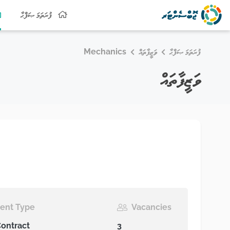
ފުރަތަމަ ޞަފްޙާ
ފުރަތަމަ ޞަފްޙާ
ވަޒީފާތައް
Mechanics
ވަޒީފާތައް
ent Type
Vacancies
Contract
3