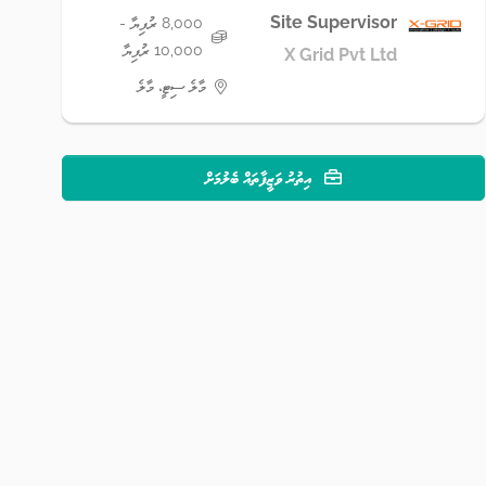
Site Supervisor
8,000 ރުފިޔާ -
10,000 ރުފިޔާ
X Grid Pvt Ltd
މާލެ ސިޓީ، މާލެ
އިތުރު ވަޒީފާތައް ބެލުމަށް