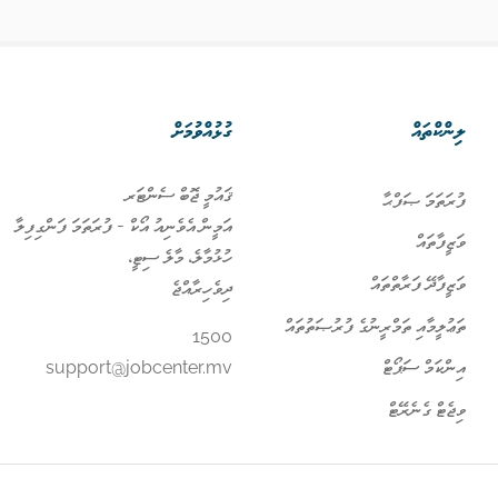
ލިންކްތައް
ގުޅުއްވުމަށް
ޤައުމީ ޖޮބް ސެންޓަރ
ފުރަތަމަ ޞަފްޙާ
އަމީން އެވެނިއު އޯކް - ފުރަތަމަ ފަންގިފިލާ
ވަޒީފާތައް
ހުޅުމާލެ، މާލެ ސިޓީ،
ވަޒީފާދޭ ފަރާތްތައް
ދިވެހިރާއްޖެ
ތަޢުލީމާއި ތަމްރީނުގެ ފުރުޞަތުތައް
1500
އިންކަމް ސަޕޯޓް
support@jobcenter.mv
ވިޖެޓް ގެނެރޭޓް