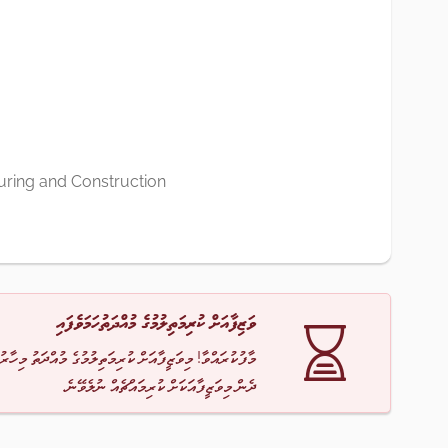
uring and Construction
ވަޒިފާއަށް ކުރިމަތިލުމުގެ މުއްދަތުހަމަވެފައި
މާފުކުރައްވާ! މިވަޒީފާއަށް ކުރިމަތިލުމުގެ މުއްދަތު މިހާރު
ދެން މިވަޒީފާއަކަށް ކުރިމައްޗެއް ނުލެވޭނެ.