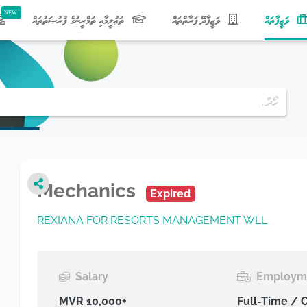
(current)
ވަޒީފާތައް
ވަޒީފާދޭ ފަރާތްތައް
ތަޢުލީމާއި ތަމްރީނުގެ ފުރުޞަތުތައް
Mechanics
Expired
REXIANA FOR RESORTS MANAGEMENT WLL
Salary
Employm
MVR 10,000+
Full-Time / 