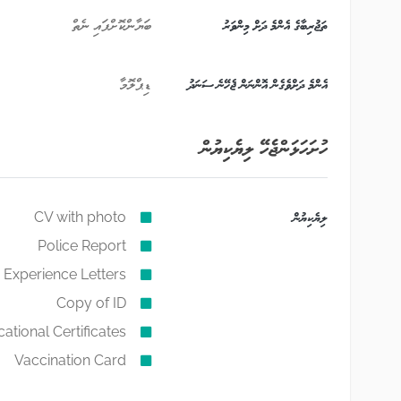
ތަޖުރިބާގެ އެންމެ ދަށް މިންވަރު
ބަޔާންކޮށްފައި ނެތް
އެންމެ ދަށްވެގެން އޮންނަން ޖެހޭނެ ސަނަދު
ޑިޕްލޮމާ
ހުށަހަޅަންޖެހޭ ލިޔެކިޔުން
ލިޔެކިޔުން
CV with photo
Police Report
Experience Letters
Copy of ID
ational Certificates
Vaccination Card