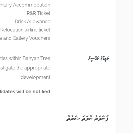
ntary Accommodation
R&R Ticket
Drink Allowance
Relocation airline ticket
a and Gallery Vouchers
ވަޒީފާގެ ތަފްޞީލު
ities within Banyan Tree
stigate the appropriate
development
dates will be notified.
ފެންވަރު ނުވަތަ ޝަރުތު