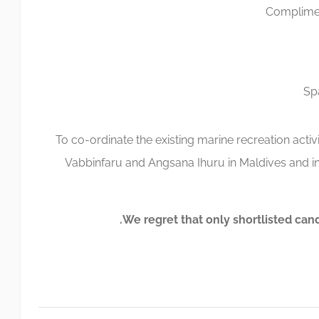
Complime
Sp
To co-ordinate the existing marine recreation activ
Vabbinfaru and Angsana Ihuru in Maldives and in
We regret that only shortlisted candi