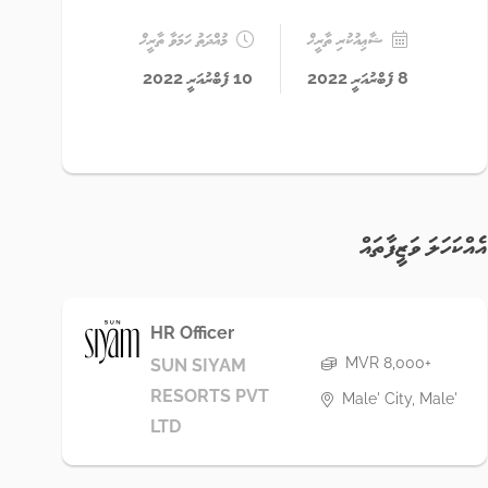
ޝާޢިއުކުރި ތާރީޚް
މުއްދަތު ހަމަވާ ތާރީޚް
8 ފެބްރުއަރީ 2022
10 ފެބްރުއަރީ 2022
އެއްކަހަލަ ވަޒީފާތައް
HR Officer
MVR 8,000+
SUN SIYAM
RESORTS PVT
Male' City, Male'
LTD