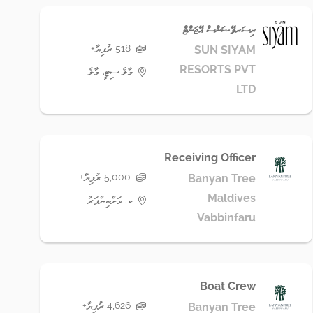
ރިސަރވޭޝަންސް އޭޖަންޓް
518 ރުފިޔާ+
SUN SIYAM
RESORTS PVT
މާލެ ސިޓީ، މާލެ
LTD
Receiving Officer
5,000 ރުފިޔާ+
Banyan Tree
Maldives
ކ. ވަށްބިންފަރު
Vabbinfaru
Boat Crew
4,626 ރުފިޔާ+
Banyan Tree