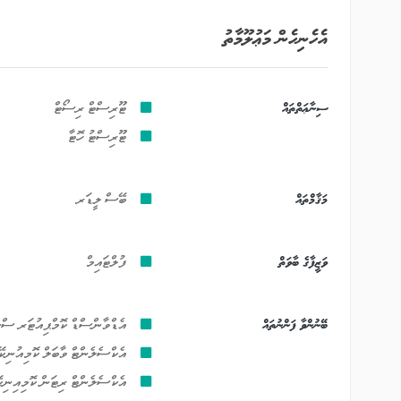
އެހެނިހެން މަޢުލޫމާތު
ސިނާޢަތްތައް
ޓޫރިސްޓް ރިސޯޓް
ޓޫރިސްޓު ހޮޓާ
މަޤާމްތައް
ބޭސް ލީޑަރ
ވަޒީފާގެ ބާވަތް
ފުލްޓައިމް
ބޭނުންވާ ފަންނުތައް
އެޑްވާންސްޑް ކޮމްޕިއުޓަރ ސް
އެކްސެލެންޓް ވާބަލް ކޮމިއުނި
އެކްސެލެންޓް ރިޓަން ކޮމިއިނ