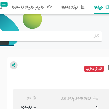
(current)
ވަޒީފާތައް
ވަޒީފާދޭ ފަރާތްތައް
ތަޢުލީމާއި ތަމްރީނުގެ ފުރުޞަތުތައް
މުއްދަތު ހަމަވެފައި
މަޤާމަށް ބޭނުންވާ މީހުންގެ ޢަދަދު
ރަށް
1
ކ. ވަށްބިންފަރު