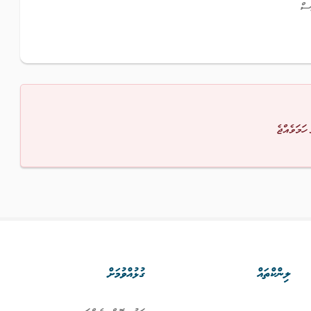
ސް
 ހަމަވެއްޖެ
ލިންކްތައް
ގުޅުއްވުމަށް