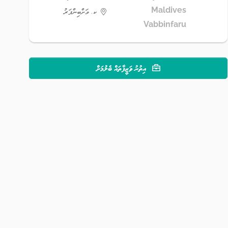
Maldives
ކ. ވަށްބިންފަރު
Vabbinfaru
އިތުރު ވަޒީފާތައް ބެލުމަށް