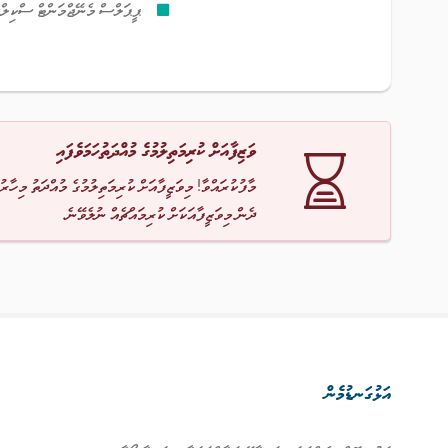
ޕީޕަލްސް މެނޭޖްމަންޓް ސްކިލް
ވަޒިފާއަށް ކުރިމަތިލުމުގެ މުއްދަތުހަމަވެފައި
މާފުކުރައްވާ! މިވަޒީފާއަށް ކުރިމަތިލުމުގެ މުއްދަތު މިހާރު
ދެން މިވަޒީފާއަކަށް ކުރިމައްޗެއް ނުލެވޭނެ.
އަޅުގަނޑުމެން