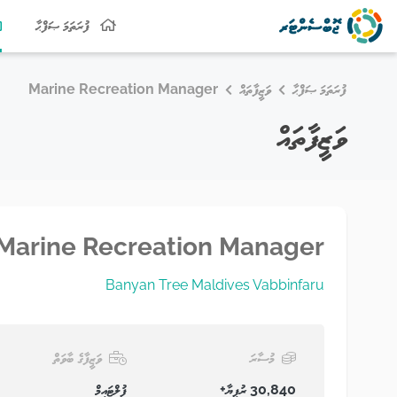
ފުރަތަމަ ޞަފްޙާ
ފުރަތަމަ ޞަފްޙާ
ވަޒީފާތައް
Marine Recreation Manager
ވަޒީފާތައް
Marine Recreation Manager
Banyan Tree Maldives Vabbinfaru
މުސާރަ
ވަޒީފާގެ ބާވަތް
30,840 ރުފިޔާ+
ފުލްޓައިމް