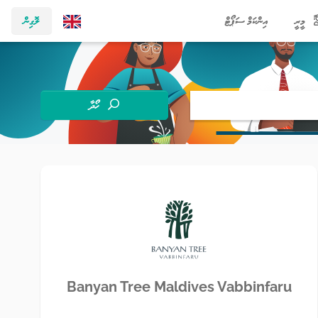
މީރީ
އިންކަމް ސަޕޯޓް
ލޮގިން
ހޯދާ
Banyan Tree Maldives Vabbinfaru