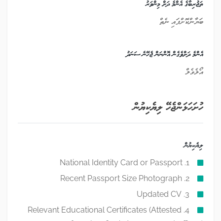
ތަޖުރިބާގެ އެންމެ ދަށް މިންވަރު
ބަޔާންކޮށްފައި ނެތް
އެންމެ ދަށްވެގެން އޮންނަން ޖެހޭނެ ސަނަދު
އޯލެވެލް
ހުށަހަޅަންޖެހޭ ލިޔެކިޔުން
ލިޔެކިޔުން
1. National Identity Card or Passport
2. Recent Passport Size Photograph
3. Updated CV
4. Relevant Educational Certificates (Attested