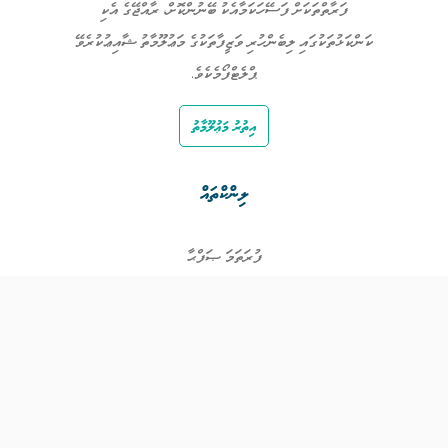
ފަރާތްތަކަށް ފަސޭހަކަމާއެކު ބޭނުންކޮށް، ރާއްޖޭގެ އެކި
ކަންކަޅުތަކުގައި ލިބެންހުރި ވަޒީފާތަކުގެ މަޢުލޫމާތު ޝާއިޢުކުރެވޭ
ޕްލެޓްފޯމެކެވެ.
އިތުރު މަޢުލޫމާތު
ލިންކްތައް
ފުރަތަމަ ޞަފްޙާ
ވަޒީފާތައް
ވަޒީފާދޭ ފަރާތްތައް
ތަޢުލީމާއި ތަމްރީނުގެ ފުރުޞަތުތައް
އިންކަމް ސަޕޯޓް
ވިޖެޓް ގެނެރޭޓް