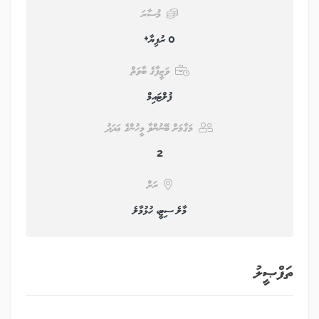
މުސާރަ
0 ރުފިޔާ+
ވަޒީފާގެ ބާވަތް
ފުލްޓައިމް
މަޤާމަށް ބޭނުންވާ މީހުންގެ ޢަދަދު
2
ރަށް
މާލެ ސިޓީ، ހުޅުމާލެ
ތަފްޞީލު