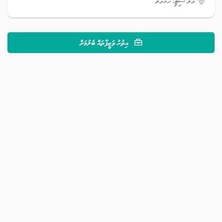
މާލެ ސިޓީ، ހުޅުމާލެ
އިތުރު ވަޒީފާތައް ބެލުމަށް