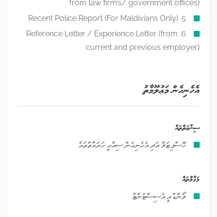
from law firm’s/ government offices)
5. Recent Police Report (For Maldivians Only)
6. Reference Letter / Experience Letter (from
current and previous employer)
އެހެނިހެން މަޢުލޫމާތު
ސިނާޢަތްތައް
ހޮސްޕިޓަލް އަދި އެހެނިހެން ސިއްޙީ ހަރަކާތްތައް
މަޤާމްތައް
ލޯންޑްރީ އެސިސްޓަންޓް