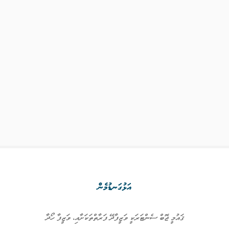
އަޅުގަނޑުމެން
ޤައުމީ ޖޮބް ސެންޓަރަކީ ވަޒީފާދޭ ފަރާތްތަކަށާއި، ވަޒީފާ ހޯދާ