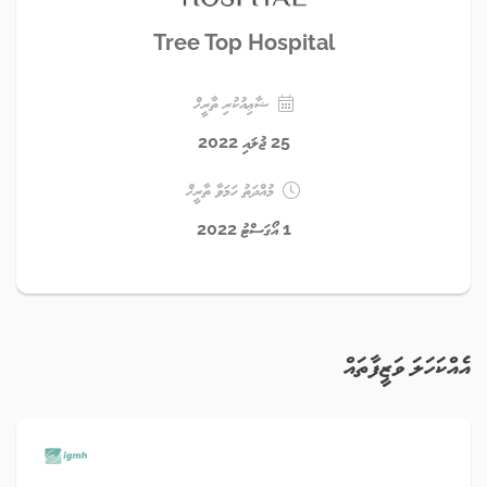
Tree Top Hospital
ޝާޢިއުކުރި ތާރީޚް
25 ޖުލައި 2022
މުއްދަތު ހަމަވާ ތާރީޚް
1 އޯގަސްޓު 2022
އެއްކަހަލަ ވަޒީފާތައް