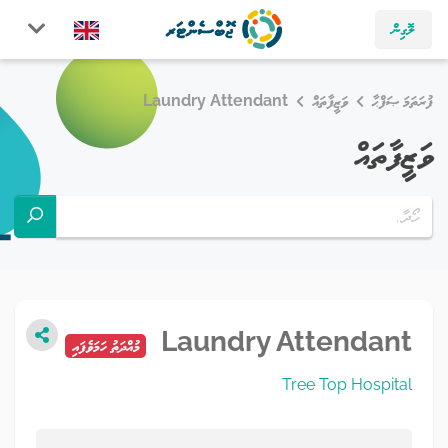
ލޮގިން
ފުރަތަމަ ޞަފްޙާ
ވަޒީފާތައް
Laundry Attendant
ވަޒީފާތައް
Laundry Attendant
މުއްދަތު ހަމަވެފައި
Tree Top Hospital