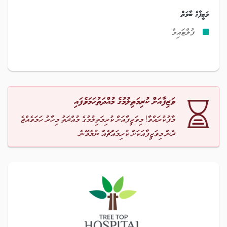
ވަޒީފާގެ ބާވަތް
ފުލްޓައިމް
ވަޒިފާއަށް ކުރިމަތިލުމުގެ މުއްދަތުހަމަވެފައި
މާފުކުރައްވާ! މިވަޒީފާއަށް ކުރިމަތިލުމުގެ މުއްދަތު މިހާރު ހަމަވެއްޖެ
ދެން މިވަޒީފާއަކަށް ކުރިމައްޗެއް ނުލެވޭނެ.