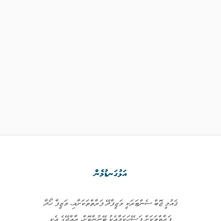
އަޅުގަނޑުމެން
ޤައުމީ ޖޮބް ސެންޓަރަކީ ވަޒީފާދޭ ފަރާތްތަކަށާއި، ވަޒީފާ ހޯދާ
ފަރާތްތަކަށް ފަސޭހަކަމާއެކު ބޭނުންކޮށް، ރާއްޖޭގެ އެކި