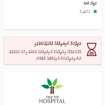
ވަޒީފާގެ ބާވަތް
ފުލްޓައިމް
ވަޒިފާއަށް ކުރިމަތިލުމުގެ މުއްދަތުހަމަވެފައި
މާފުކުރައްވާ! މިވަޒީފާއަށް ކުރިމަތިލުމުގެ މުއްދަތު މިހާރު ހަމަވެއްޖެ
ދެން މިވަޒީފާއަކަށް ކުރިމައްޗެއް ނުލެވޭނެ.