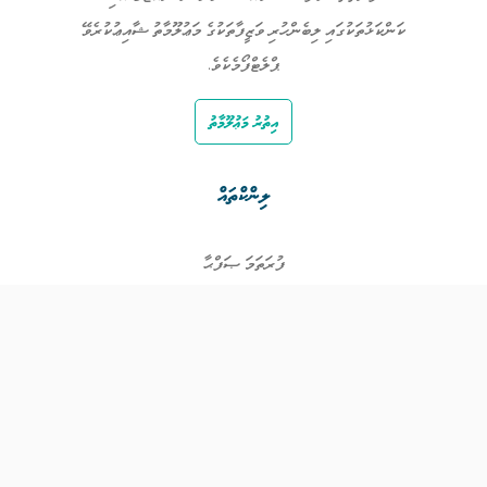
ކަންކަޅުތަކުގައި ލިބެންހުރި ވަޒީފާތަކުގެ މަޢުލޫމާތު ޝާއިޢުކުރެވޭ
ޕްލެޓްފޯމެކެވެ.
އިތުރު މަޢުލޫމާތު
ލިންކްތައް
ފުރަތަމަ ޞަފްޙާ
ވަޒީފާތައް
ވަޒީފާދޭ ފަރާތްތައް
ތަޢުލީމާއި ތަމްރީނުގެ ފުރުޞަތުތައް
އިންކަމް ސަޕޯޓް
ވިޖެޓް ގެނެރޭޓް