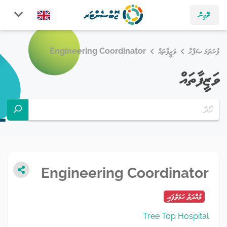
ލޮގިން
ފުރަތަމަ ޞަފްޙާ
ވަޒީފާތައް
Engineering Coordinator
ވަޒީފާތައް
Engineering Coordinator
މުއްދަތު ހަމަވެފައި
Tree Top Hospital