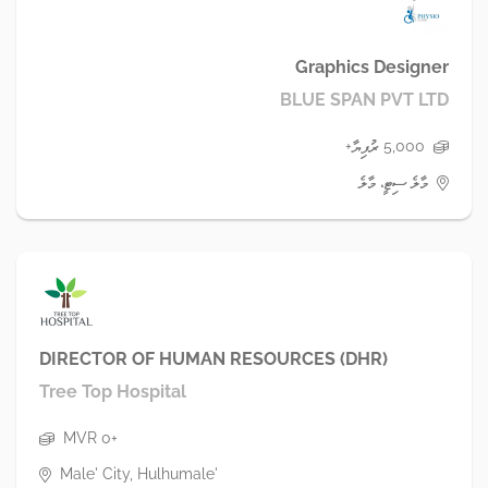
Graphics Designer
BLUE SPAN PVT LTD
5,000 ރުފިޔާ+
މާލެ ސިޓީ، މާލެ
DIRECTOR OF HUMAN RESOURCES (DHR)
Tree Top Hospital
MVR 0+
Male' City, Hulhumale'