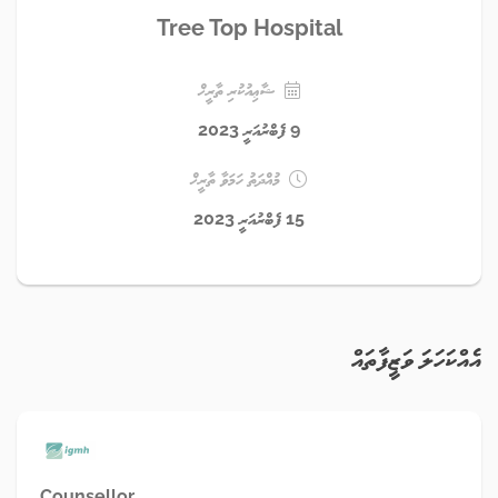
Tree Top Hospital
ޝާޢިއުކުރި ތާރީޚް
9 ފެބްރުއަރީ 2023
މުއްދަތު ހަމަވާ ތާރީޚް
15 ފެބްރުއަރީ 2023
އެއްކަހަލަ ވަޒީފާތައް
Counsellor