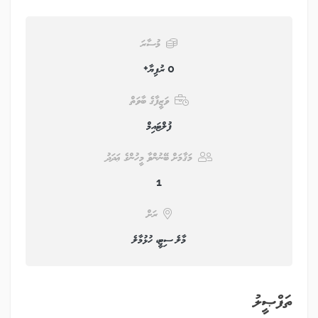
މުސާރަ
0 ރުފިޔާ+
ވަޒީފާގެ ބާވަތް
ފުލްޓައިމް
މަޤާމަށް ބޭނުންވާ މީހުންގެ ޢަދަދު
1
ރަށް
މާލެ ސިޓީ، ހުޅުމާލެ
ތަފްޞީލު