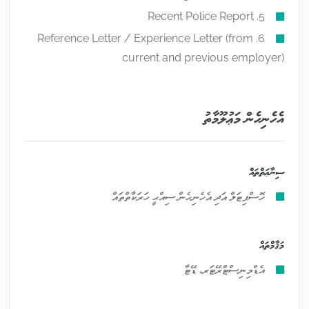
5. Recent Police Report
6. Reference Letter / Experience Letter (from
current and previous employer)
އެހެނިހެން މަޢުލޫމާތު
ސިނާޢަތްތައް
ހޮސްޕިޓަލް އަދި އެހެނިހެން ސިއްޙީ ހަރަކާތްތައް
މަޤާމްތައް
އެޑްމިނިސްޓްރޭޓަރ، ޑޭޓާ