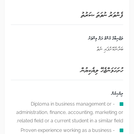
ފެންވަރު ނުވަތަ ޝަރުތު
ތަޖުރިބާގެ އެންމެ ދަށް މިންވަރު
ބަޔާންކޮށްފައި ނެތް
ހުށަހަޅަންޖެހޭ ލިޔެކިޔުން
ލިޔެކިޔުން
- Diploma in business management or
administration, finance, accounting, marketing or
related field or a current student in a similar field.
- Proven experience working as a business