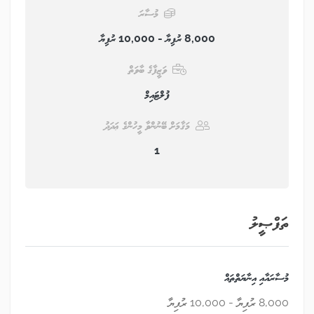
މުސާރަ
8,000 ރުފިޔާ - 10,000 ރުފިޔާ
ވަޒީފާގެ ބާވަތް
ފުލްޓައިމް
މަޤާމަށް ބޭނުންވާ މީހުންގެ ޢަދަދު
1
ތަފްޞީލު
މުސާރައާއި އިނާޔަތްތައް
8,000 ރުފިޔާ - 10,000 ރުފިޔާ