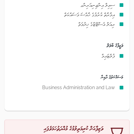
ސިވިލް އިންޖިނިއަރިންގ
އިމާރާތް ކުރުމުގެ ޚާއްސަ މަސައްކަތް
ރިއަލް އެސްޓޭޓްގެ ޚިދުމަތް
ވަޒީފާގެ ބާވަތް
ފުލްޓައިމް
މަސައްކަތުގެ ދާއިރާ
Business Administration and Law
ވަޒިފާއަށް ކުރިމަތިލުމުގެ މުއްދަތުހަމަވެފައި