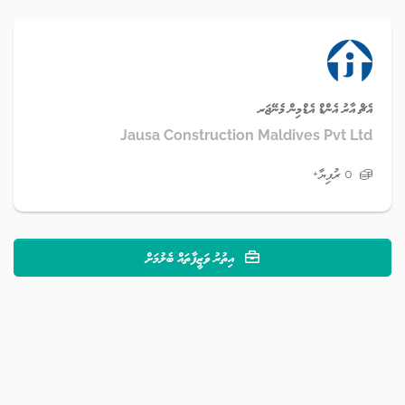
އެޗް އާރު އެންޑް އެޑްމިން މެނޭޖަރ
Jausa Construction Maldives Pvt Ltd
0 ރުފިޔާ+
އިތުރު ވަޒީފާތައް ބެލުމަށް