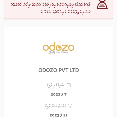
މާފުކުރައްވާ! މިވަޒީފާއަށް ކުރިމަތިލުމުގެ މުއްދަތު މިހާރު ހަމަވެއްޖެ
ދެން މިވަޒީފާއަކަށް ކުރިމައްޗެއް ނުލެވޭނެ.
ODOZO PVT LTD
ޝާޢިއުކުރި ތާރީޚް
7 މޭ 2023
މުއްދަތު ހަމަވާ ތާރީޚް
11 މޭ 2023