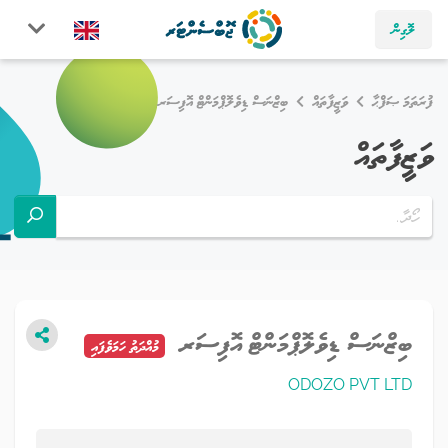
ލޮގިން
ފުރަތަމަ ޞަފްޙާ
ވަޒީފާތައް
ބިޒްނަސް ޑިވެލޮޕްމަންޓް އޮފިސަރ
ވަޒީފާތައް
ބިޒްނަސް ޑިވެލޮޕްމަންޓް އޮފިސަރ
މުއްދަތު ހަމަވެފައި
ODOZO PVT LTD