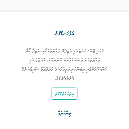
އަޅުގަނޑުމެން
ޤައުމީ ޖޮބް ސެންޓަރަކީ ވަޒީފާދޭ ފަރާތްތަކަށާއި، ވަޒީފާ ހޯދާ
ފަރާތްތަކަށް ފަސޭހަކަމާއެކު ބޭނުންކޮށް، ރާއްޖޭގެ އެކި
ކަންކަޅުތަކުގައި ލިބެންހުރި ވަޒީފާތަކުގެ މަޢުލޫމާތު ޝާއިޢުކުރެވޭ
ޕްލެޓްފޯމެކެވެ.
އިތުރު މަޢުލޫމާތު
ލިންކްތައް