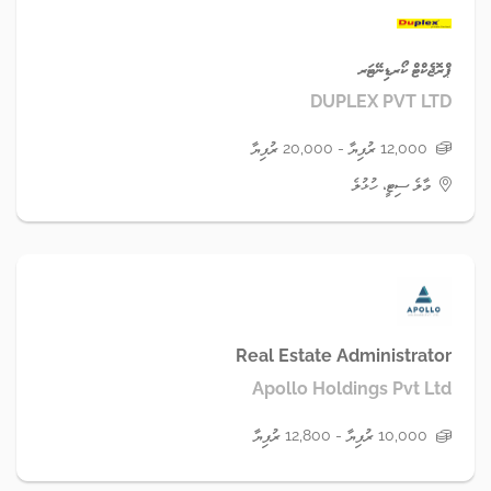
ޕްރޮޖެކްޓް ކޯރޑިނޭޓަރ
DUPLEX PVT LTD
12,000 ރުފިޔާ - 20,000 ރުފިޔާ
މާލެ ސިޓީ، ހުޅުލެ
Real Estate Administrator
Apollo Holdings Pvt Ltd
10,000 ރުފިޔާ - 12,800 ރުފިޔާ