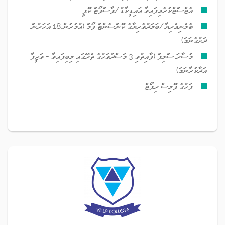
އެޓްސްޓްކުރެވިފައިވާ އައިޑީކާޑު/ޕާސްޕޯޓް ކޮޕީ
ބެލެނިވެރިޔާ/ބަލަދުވެރިޔާގެ ކޮންސެންޓް ފޯމް (އުމުރުން 18 އަހަރުން
ދަށުގެނަމަ)
މުސާރަ ސްލިޕް (ފާއިތުވި 3 މަސްދުވަހުގެ ތެރޭގައި ލިބިފައިވާ - ވަޒީފާ
އަދާކުރާނަމަ)
ފަހުގެ ޕޮލިސް ރިޕޯޓް