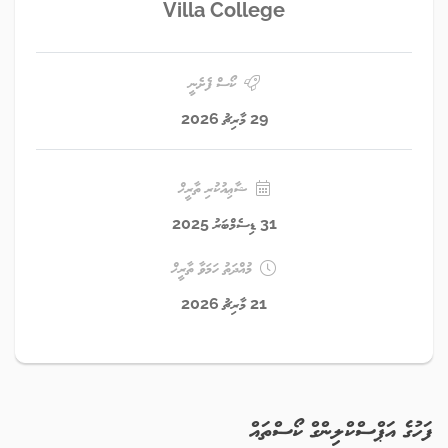
Villa College
ކޯސް ފެށެނީ
29 މާރިޗު 2026
ޝާޢިއުކުރި ތާރީޚް
31 ޑިސެމްބަރު 2025
މުއްދަތު ހަމަވާ ތާރީޚް
21 މާރިޗު 2026
ފަހުގެ އަޕްސްކްލިންގް ކޯސްތައް