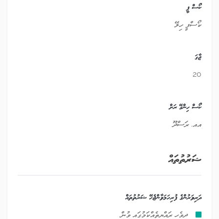
ކޯސް ފީ
ކޯސްފީ ހިލޭ
ޖާގަ
20
ކޯސް ހިންގޭ ރަށް
އއ. ރަސްދޫ
ޝަރުތުތައް
ދަރިވަރުންގެ ފުރިހަމަވާންޖެހޭ ޝަރުތުތައް
ދިވެހި ރައްޔިތެއްކަމުގައި ވުން