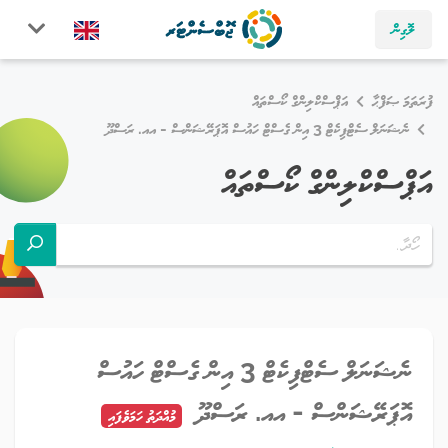
ލޮގިން
ފުރަތަމަ ޞަފްޙާ
އަޕްސްކްލިންގް ކޯސްތައް
ނެޝަނަލް ސެޓްފިކެޓް 3 އިން ގެސްޓް ހައުސް އޮޕަރޭޝަންސް - އއ. ރަސްދޫ
އަޕްސްކްލިންގް ކޯސްތައް
ނެޝަނަލް ސެޓްފިކެޓް 3 އިން ގެސްޓް ހައުސް
އޮޕަރޭޝަންސް - އއ. ރަސްދޫ
މުއްދަތު ހަމަވެފައި