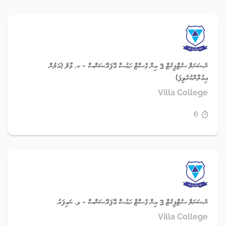
ނެޝަނަލް ސެޓްފިކެޓް 3 އިން ގެސްޓް ހައުސް އޮޕަރޭޝަންސް - ކ. މާލެ (އަލުން
އިއުލާންކުރެވިފަ)
Villa College
6
ނެޝަނަލް ސެޓްފިކެޓް 3 އިން ގެސްޓް ހައުސް އޮޕަރޭޝަންސް - ޅ. ނައިފަރު
Villa College