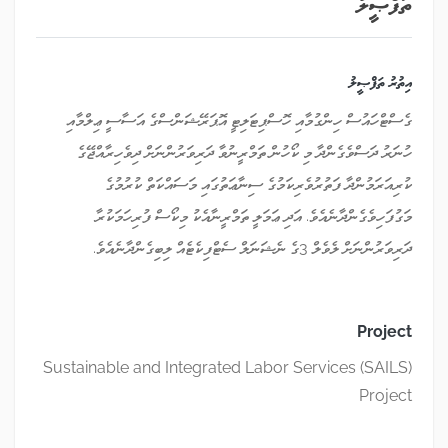
ތަފްޞީލު
އިތުރު ތަފްޞީލު
ގެސްޓްހައުސް ހިންގުމާއި ހޮސްޕިޓަލިޓީ އޮޕަރޭޝަންސްގެ އަސާސީ ޢިލްމާއި
ހުނަރު ދަސްވެގެންދާ މި ކޯހުން ތަމްރީނުވާ ދަރިވަރުންނަށް ދިވެހިރާއްޖޭގެ
ކުރިއަރަމުންދާ ފަތުރުވެރިކަމުގެ ސިނާޢަތުގައި މަސައްކަތް ކުރުމުގެ
މަގުފަހިވެގެންދާނެއެވެ. އަދި ޢަމަލީ ތަމްރީނާއެކު މިކޯސް ފުރިހަމަކުރާ
ދަރިވަރުންނަށް ލެވެލް 3ގެ ނެޝަނަލް ސެޓްފިކެޓެއް ލިބިގެންދާނެއެވެ.
Project
Sustainable and Integrated Labor Services (SAILS)
Project