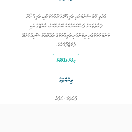
ޤައުމީ ޖޮބް ސެންޓަރަކީ ވަޒީފާދޭ ފަރާތްތަކަށާއި، ވަޒީފާ ހޯދާ
ފަރާތްތަކަށް ފަސޭހަކަމާއެކު ބޭނުންކޮށް، ރާއްޖޭގެ އެކި
ކަންކަޅުތަކުގައި ލިބެންހުރި ވަޒީފާތަކުގެ މަޢުލޫމާތު ޝާއިޢުކުރެވޭ
ޕްލެޓްފޯމެކެވެ.
އިތުރު މަޢުލޫމާތު
ލިންކްތައް
ފުރަތަމަ ޞަފްޙާ
ވަޒީފާތައް
ވަޒީފާދޭ ފަރާތްތައް
ތަޢުލީމާއި ތަމްރީނުގެ ފުރުޞަތުތައް