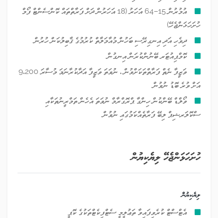
އުމުރުން 15–64 އަހަރު (18 އަހަރުން ދަށް ފަރާތްތައް ކޮންސެންޓް ފޯމް
ހުށަހަޅަންޖެހޭ)
ދިވެހި އަދި އިނގިރޭސި ބަހުން މުއާމަލާތް ކުރުމުގެ ޤާބިލުކަން ހުރުން
ކޮމްޕިއުޓަރ ބޭނުންކުރަން އިނގުން
ވަޒީފާ ނެތް ފަރާތްތަކަށްވުން ، ނުވަތަ ވަޒީފާ އަދާކުރާނަމަ މުސާރަ 9،200
އަށް ވުރެ ބޮޑު ނުވުން
ވޯލްޑް ބޭންކުން ހިންގާ ޕްރޮގްރާމް ނުވަތަ އެހެން ތަމްރީނުތަކާއި
ސްކޮލަރޝިޕް ލިބޭ ފަރާތެއްކަމުގައި ނުވުން
ހުށަހަޅަންޖެހޭ ލިޔެކިޔުން
ލިޔެކިޔުން
އެޓްސްޓް ކުރެވިފައިވާ ތަޢުލީމީ ސެޓްފިކެޓްތަކުގެ ކޮޕީ