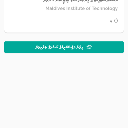
Maldives Institute of Technology
4
އިތުރު އަޕްސްކްލިންގް ކޯސްތައް ބަލާލިމަށް