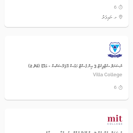
6
ޅ. ނައިފަރު
ނެޝަނަލް ސެޓްފިކެޓް 3 އިން ގެސްޓް ހައުސް އޮޕަރޭޝަންސް - އައްޑޫ (ބެޗް 2)
Villa College
6
ނެޝަނަލް ސެޓްފިކެޓް 3 އިން މޭކަޕް އެންޑް ބިއުޓީ ކެއާރ - ކ.މާލެ