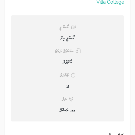
Villa College
ކޯސް ފީ
ކޯސްފީ ހިލޭ
ސަނަދުގެ ދަރަޖަ
އޯލެވެލް
މުއްދަތު
3
ރަށް
އއ. ރަސްދޫ