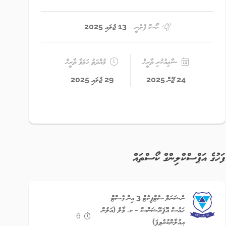
ކޯސް ފެށެނީ
13 ޖުލައި 2025
ޝާޢިއުކުރި ތާރީޚް
މުއްދަތު ހަމަވާ ތާރީޚް
24 ޖޫން 2025
29 ޖުލައި 2025
ފަހުގެ އަޕްސްކްލިންގް ކޯސްތައް
ނެޝަނަލް ސެޓްފިކެޓް 3 އިން ގެސްޓް
ހައުސް އޮޕަރޭޝަންސް - ކ. މާލެ (އަލުން
6
އިއުލާންކުރެވިފަ)