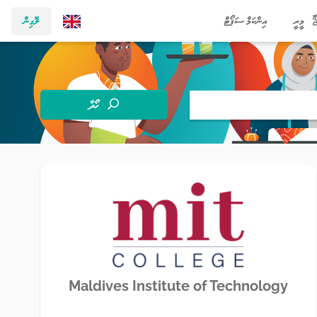
މީރީ
އިންކަމް ސަޕޯޓް
ލޮގިން
ހޯދާ
Maldives Institute of Technology