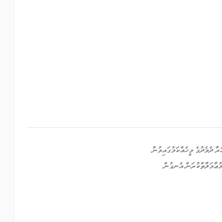
ުޢާމަލާތްކުރަން އެނގުން