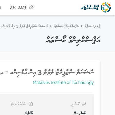
ފުރަތަމަ ޞަފްޙާ
ފުރަތަމަ ޞަފްޙާ
އަޕްސްކްލިންގް ކޯސްތައް
ނެޝަނަލް ސެޓްފިކެޓް ލެވެލް 3 އިން ގާޑެނިންގ - ދ. ކުޑަހުވަދޫ (ފިއުޗަރ ރެޑީ ޔޫތް ޕްރޮގްރާމް)
އަޕްސްކްލިންގް ކޯސްތައް
ނެޝަނަލް ސެޓްފިކެޓް ލެވެލް 3 އިން ގާޑެނިންގ - ދ. ކުޑަހުވަދޫ (ފިއުޗަރ ރެޑީ ޔޫތް ޕްރޮގްރާމް)
Maldives Institute of Technology
ކޯސް ފީ
ސަނަދުގެ ދަރަޖަ
ކޯސްފީ ހިލޭ
އޯލެވެލް