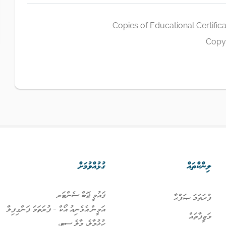
Copies of Educational Certific
Copy 
ލިންކްތައް
ގުޅުއްވުމަށް
ޤައުމީ ޖޮބް ސެންޓަރ
ފުރަތަމަ ޞަފްޙާ
އަމީން އެވެނިއު އޯކް - ފުރަތަމަ ފަންގިފިލާ
ވަޒީފާތައް
ހުޅުމާލެ، މާލެ ސިޓީ،