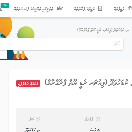
ވަޒީފާތައް
ވަޒީފާދޭ ފަރާތްތައް
ތަޢުލީމާއި ތަމްރީނުގެ ފުރުޞަތުތައް
މުއްދަތު ހަމަވެފައި
މުއްދަތު
ރަށް
4 މަސް
ދ. ކުޑަހުވަދޫ