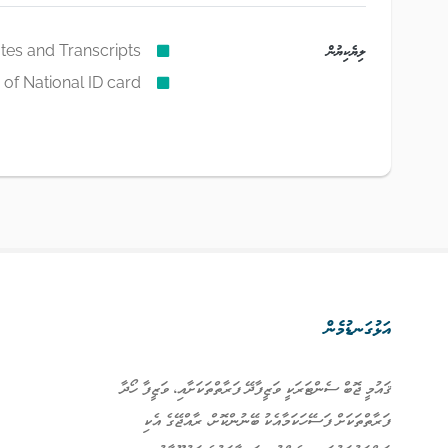
ލިޔެކިޔުން
ates and Transcripts
of National ID card
އަޅުގަނޑުމެން
ޤައުމީ ޖޮބް ސެންޓަރަކީ ވަޒީފާދޭ ފަރާތްތަކަށާއި، ވަޒީފާ ހޯދާ
ފަރާތްތަކަށް ފަސޭހަކަމާއެކު ބޭނުންކޮށް، ރާއްޖޭގެ އެކި