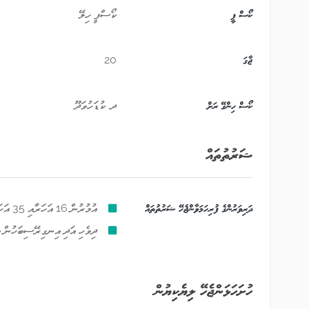
ކޯސް ފީ
ކޯސްފީ ހިލޭ
ޖާގަ
20
ކޯސް ހިންގޭ ރަށް
ދ. ކުޑަހުވަދޫ
ޝަރުތުތައް
ދަރިވަރުންގެ ފުރިހަމަވާންޖެހޭ ޝަރުތުތައް
އުމުރުން 16 އަހަރާއި 35 އަހަރާ ދެމެދުގެ މީހެއްކަމުގައިވުން
ދިވެހި އަދި އިނގިރޭސިބަހުން މ
ހުށަހަޅަންޖެހޭ ލިޔެކިޔުން