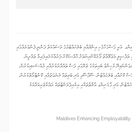
ިކެޓް-3 އިން ގާޑެނިންގ އަކީ ގަސްގަހާގެހި އިންދުމާއި ބެލެހެއްޓުމުގެ މަސައްކަތް ފަންނީ ފެންވަރެއްގައި
ި ތަފްޞީލީ މަޢުލޫމާތު ފޯރުކޮށްދިނުމަށް ޚާއްޞަކޮށް ފަރުމާކުރެވިފައިވާ ތަމްރީނު
ނގަންނައިދޭ މުހިންމު ބައިތަކުގެ ތެރޭގައި ފަސް ތައްޔާރުކުރުމާއި މުއްސަނދިކުރުން،
ަސް ކޮށުމާއި ބެލެހެއްޓުން، ސޫފާސޫފި އަދި ބަލިތައް ދެނެގަތުމާއި ކޮންޓްރޯލްކުރުން،
ހެއްޓުން، އަދި ގާޑަނިންގ އާލާތްތަކާއި އިކުއިޕްމަންޓްތައް ރައްކާތެރިކަމާއެކު
Maldives Enhancing Employability 