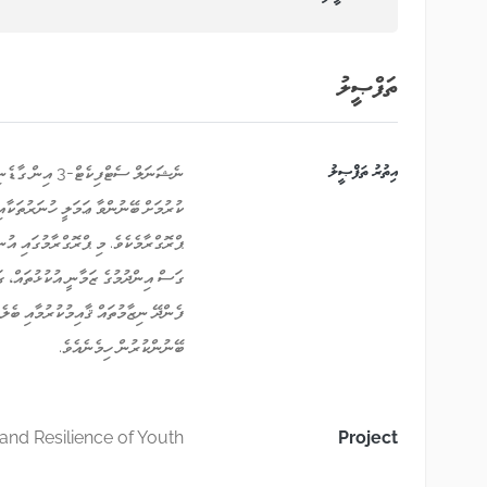
ތަފްޞީލު
އިތުރު ތަފްޞީލު
ނެޝަނަލް ސެޓްފ
ކުރުމަށް ބޭނުންވާ ޢަމަލީ ހުނަރުތަކާއ
ޕްރޮގްރާމެކެވެ. މި ޕްރޮގްރާމުގައި އު
ގަސް އިންދުމުގެ ޒަމާނީ އުކުޅުތައް، ގ
ފެންދޭ ނިޒާމުތައް ޤާއިމުކުރުމާއި ބެލެ
ބޭނުންކުރުން ހިމެނެއެވެ.
and Resilience of Youth
Project