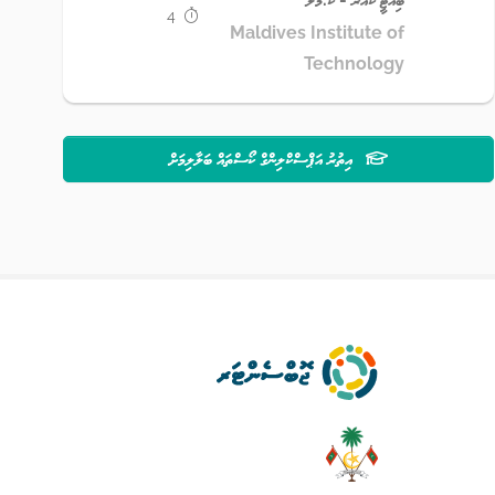
4
Maldives Institute of
Technology
އިތުރު އަޕްސްކްލިންގް ކޯސްތައް ބަލާލިމަށް