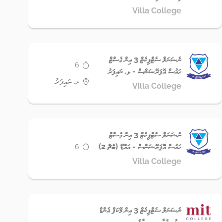
Villa College
ނެޝަނަލް ސެޓްފިކެޓް 3 އިން ގެސްޓް
6
ހައުސް އޮޕަރޭޝަންސް - ޅ. ނައިފަރު
ޅ. ނައިފަރު
Villa College
ނެޝަނަލް ސެޓްފިކެޓް 3 އިން ގެސްޓް
ހައުސް އޮޕަރޭޝަންސް - އައްޑޫ (ބެޗް 2)
6
Villa College
ނެޝަނަލް ސެޓްފިކެޓް 3 އިން މޭކަޕް އެންޑް
ބިއުޓީ ކެއާރ - ކ.މާލެ