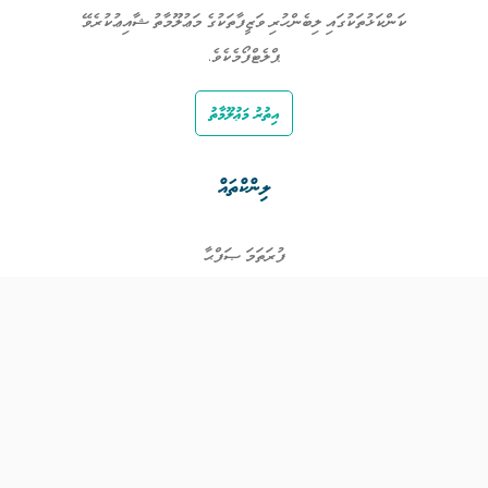
ކަންކަޅުތަކުގައި ލިބެންހުރި ވަޒީފާތަކުގެ މަޢުލޫމާތު ޝާއިޢުކުރެވޭ
ޕްލެޓްފޯމެކެވެ.
އިތުރު މަޢުލޫމާތު
ލިންކްތައް
ފުރަތަމަ ޞަފްޙާ
ވަޒީފާތައް
ވަޒީފާދޭ ފަރާތްތައް
ތަޢުލީމާއި ތަމްރީނުގެ ފުރުޞަތުތައް
އިންކަމް ސަޕޯޓް
ވިޖެޓް ގެނެރޭޓް