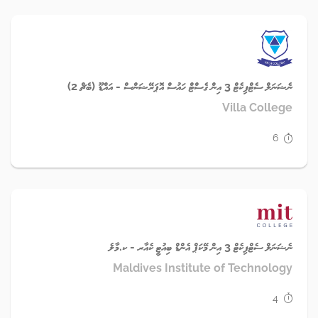
ނެޝަނަލް ސެޓްފިކެޓް 3 އިން ގެސްޓް ހައުސް އޮޕަރޭޝަންސް - އައްޑޫ (ބެޗް 2)
Villa College
6
ނެޝަނަލް ސެޓްފިކެޓް 3 އިން މޭކަޕް އެންޑް ބިއުޓީ ކެއާރ - ކ.މާލެ
Maldives Institute of Technology
4