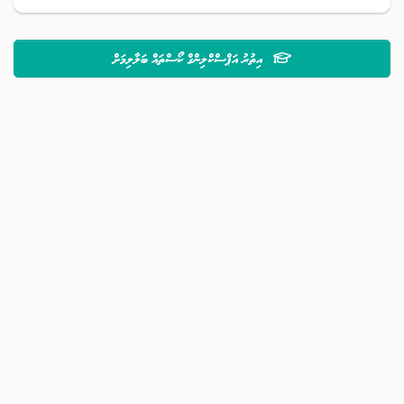
އިތުރު އަޕްސްކްލިންގް ކޯސްތައް ބަލާލިމަށް