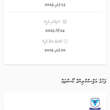
13 ޖުލައި 2025
ޝާޢިއުކުރި ތާރީޚް
24 ޖޫން 2025
މުއްދަތު ހަމަވާ ތާރީޚް
20 ޖުލައި 2025
ފަހުގެ އަޕްސްކްލިންގް ކޯސްތައް