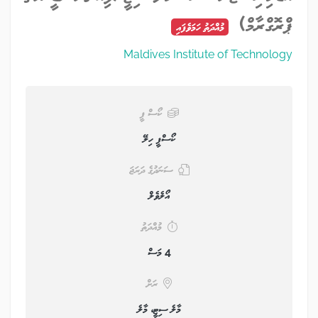
ޕްރޮގްރާމް)
މުއްދަތު ހަމަވެފައި
Maldives Institute of Technology
ކޯސް ފީ
ކޯސްފީ ހިލޭ
ސަނަދުގެ ދަރަޖަ
އޯލެވެލް
މުއްދަތު
4 މަސް
ރަށް
މާލެ ސިޓީ، މާލެ