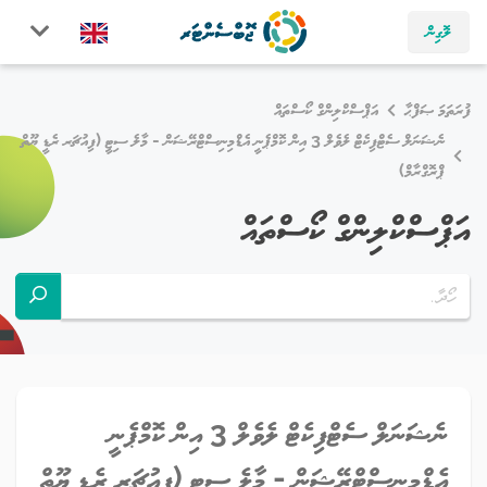
ލޮގިން
ފުރަތަމަ ޞަފްޙާ
އަޕްސްކްލިންގް ކޯސްތައް
ނެޝަނަލް ސެޓްފިކެޓް ލެވެލް 3 އިން ކޮމްޕެނީ އެޑްމިނިސްޓްރޭޝަން - މާލެ ސިޓީ (ފިއުޗަރ ރެޑީ ޔޫތް
ޕްރޮގްރާމް)
އަޕްސްކްލިންގް ކޯސްތައް
ނެޝަނަލް ސެޓްފިކެޓް ލެވެލް 3 އިން ކޮމްޕެނީ
އެޑްމިނިސްޓްރޭޝަން - މާލެ ސިޓީ (ފިއުޗަރ ރެޑީ ޔޫތް