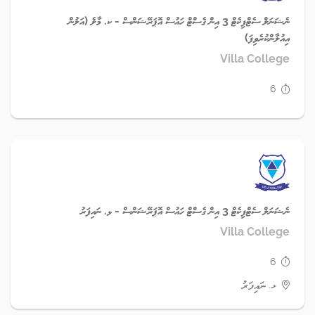
ނެޝަނަލް ސެޓްފިކެޓް 3 އިން ގެސްޓް ހައުސް އޮޕަރޭޝަންސް - ކ. މާލެ (އަލުން
އިއުލާންކުރެވިފަ)
Villa College
6
ނެޝަނަލް ސެޓްފިކެޓް 3 އިން ގެސްޓް ހައުސް އޮޕަރޭޝަންސް - ޅ. ނައިފަރު
Villa College
6
ޅ. ނައިފަރު