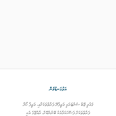
އަޅުގަނޑުމެން
ޤައުމީ ޖޮބް ސެންޓަރަކީ ވަޒީފާދޭ ފަރާތްތަކަށާއި، ވަޒީފާ ހޯދާ
ފަރާތްތަކަށް ފަސޭހަކަމާއެކު ބޭނުންކޮށް، ރާއްޖޭގެ އެކި