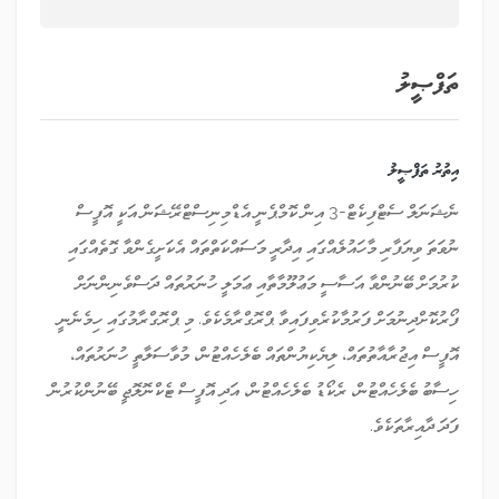
ތަފްޞީލު
އިތުރު ތަފްޞީލު
ނެޝަނަލް ސެޓްފިކެޓް-3 އިން ކޮމްޕެނީ އެޑްމިނިސްޓްރޭޝަން އަކީ އޮފީސް
ނުވަތަ ވިޔަފާރި މާހައުލެއްގައި އިދާރީ މަސައްކަތްތައް އެކަށީގެންވާ ގޮތެއްގައި
ކުރުމަށް ބޭނުންވާ އަސާސީ މަޢުލޫމާތާއި ޢަމަލީ ހުނަރުތައް ދަސްވެނިންނަށް
ފޯރުކޮށްދިނުމަށް ފަރުމާކުރެވިފައިވާ ޕްރޮގްރާމެކެވެ. މި ޕްރޮގްރާމުގައި ހިމެނެނީ
އޮފީސް އިޖުރާއާތުތައް، ލިޔެކިޔުންތައް ބެލެހެއްޓުން، މުވާސަލާތީ ހުނަރުތައް،
ހިސާބު ބެލެހެއްޓުން، ރެކޯޑު ބެލެހެއްޓުން، އަދި އޮފީސް ޓެކްނޮލޮޖީ ބޭނުންކުރުން
ފަދަ ދާއިރާތަކެވެ.