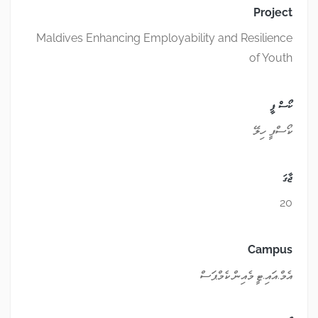
Project
Maldives Enhancing Employability and Resilience
of Youth
ކޯސް ފީ
ކޯސްފީ ހިލޭ
ޖާގަ
20
Campus
އެމް.އައި.ޓީ މެއިން ކެމްޕަސް