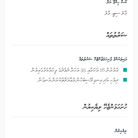
ކޯސް ހިންގޭ ރަށް
މާލެ ސިޓީ، މާލެ
ޝަރުތުތައް
ދަރިވަރުންގެ ފުރިހަމަވާންޖެހޭ ޝަރުތުތައް
އުމުރުން 16 އަހަރާއި 35 އަހަރާ ދެމެދުގެ މީހެއްކަމުގައިވުން
ދިވެހި އަދި އިނގިރޭސިބަހުން މުޢާމަލާތްކުރަން އެނގުން
ހުށަހަޅަންޖެހޭ ލިޔެކިޔުން
ލިޔެކިޔުން