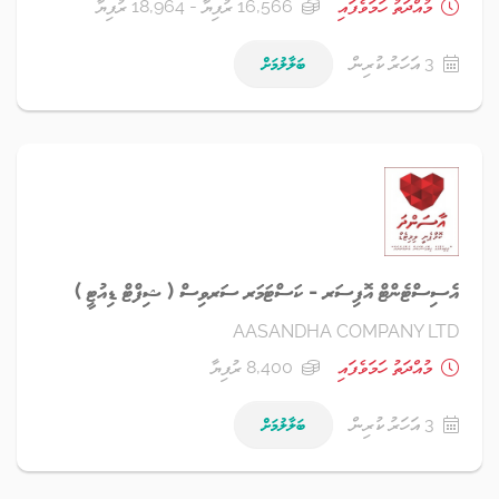
މުއްދަތު ހަމަވެފައި
16,566 ރުފިޔާ - 18,964 ރުފިޔާ
3 އަހަރު ކުރިން
ބަލާލުމަށް
އެސިސްޓެންޓް އޮފިސަރ - ކަސްޓަމަރ ސަރވިސް ( ޝިފްޓް ޑިއުޓީ )
AASANDHA COMPANY LTD
މުއްދަތު ހަމަވެފައި
8,400 ރުފިޔާ
3 އަހަރު ކުރިން
ބަލާލުމަށް