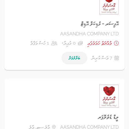
އޮފިސަރ - މެޑިކަލް އޮޑިޓް
AASANDHA COMPANY LTD
މުއްދަތު ހަމަވެފައި
0 ރުފިޔާ+
1 ހުސް މަޤާމް
7 މަސް ކުރިން
ބަލާލުމަށް
ލީޑް ޑެވެލޮޕަރ
AASANDHA COMPANY LTD
މާލެ ސިޓީ، މާލެ