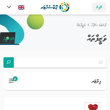
ލޮގިން
ފުރަތަމަ ޞަފްޙާ
ވަޒީފާތައް
ވަޒީފާތައް
38 ވަޒީފާ
2
ފިލްޓަރ