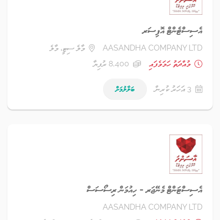
އެސިސްޓެންޓް އޮފިސަރ
AASANDHA COMPANY LTD
މާލެ ސިޓީ، މާލެ
މުއްދަތު ހަމަވެފައި
8,400 ރުފިޔާ
3 އަހަރު ކުރިން
ބަލާލުމަށް
އެސިސްޓަންޓް މެނޭޖަރ - ހިއުމަން ރިސޯސަސް
AASANDHA COMPANY LTD