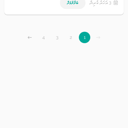
3 އަހަރު ކުރިން
ބަލާލުމަށް
4
3
2
1