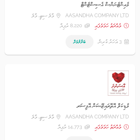
މެއިންޓެނަންސް އެސިސްޓެންޓް
AASANDHA COMPANY LTD
މާލެ ސިޓީ، މާލެ
މުއްދަތު ހަމަވެފައި
8,220 ރުފިޔާ
3 އަހަރު ކުރިން
ބަލާލުމަށް
މެޑިކަލް އޮތޮރައިޒޭޝަން އޮފިސަރ
AASANDHA COMPANY LTD
މާލެ ސިޓީ، މާލެ
މުއްދަތު ހަމަވެފައި
14,773 ރުފިޔާ