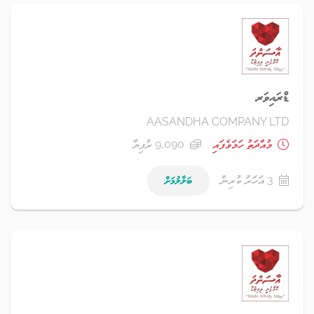
ޑްރައިވަރ
AASANDHA COMPANY LTD
މުއްދަތު ހަމަވެފައި
9,090 ރުފިޔާ
3 އަހަރު ކުރިން
ބަލާލުމަށް