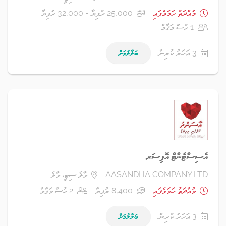
މުއްދަތު ހަމަވެފައި
25,000 ރުފިޔާ - 32,000 ރުފިޔާ
1 ހުސް މަޤާމް
3 އަހަރު ކުރިން
ބަލާލުމަށް
އެސިސްޓެންޓް އޮފިސަރ
AASANDHA COMPANY LTD
މާލެ ސިޓީ، މާލެ
މުއްދަތު ހަމަވެފައި
8,400 ރުފިޔާ
2 ހުސް މަޤާމް
3 އަހަރު ކުރިން
ބަލާލުމަށް