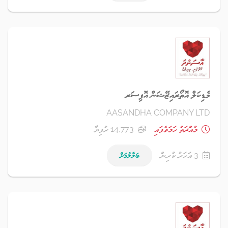
މެޑިކަލް އޮތޯރައިޒޭޝަން އޮފިސަރ
AASANDHA COMPANY LTD
މުއްދަތު ހަމަވެފައި
14,773 ރުފިޔާ
3 އަހަރު ކުރިން
ބަލާލުމަށް