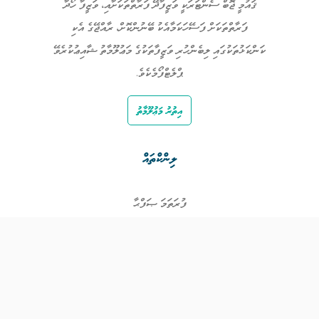
ޤައުމީ ޖޮބް ސެންޓަރަކީ ވަޒީފާދޭ ފަރާތްތަކަށާއި، ވަޒީފާ ހޯދާ
ފަރާތްތަކަށް ފަސޭހަކަމާއެކު ބޭނުންކޮށް، ރާއްޖޭގެ އެކި
ކަންކަޅުތަކުގައި ލިބެންހުރި ވަޒީފާތަކުގެ މަޢުލޫމާތު ޝާއިޢުކުރެވޭ
ޕްލެޓްފޯމެކެވެ.
އިތުރު މަޢުލޫމާތު
ލިންކްތައް
ފުރަތަމަ ޞަފްޙާ
ވަޒީފާތައް
ވަޒީފާދޭ ފަރާތްތައް
ތަޢުލީމާއި ތަމްރީނުގެ ފުރުޞަތުތައް
އިންކަމް ސަޕޯޓް