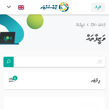
ލޮގިން
ފުރަތަމަ ޞަފްޙާ
ވަޒީފާތައް
ވަޒީފާތައް
6 ވަޒީފާ
1
ފިލްޓަރ