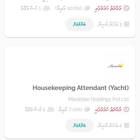
މުއްދަތު ހަމަވެފައި
12,000 ރުފިޔާ+
1 ހުސް މަޤާމް
3 އަހަރު ކުރިން
ބަލާލުމަށް
Housekeeping Attendant (Yacht)
Maniolae Holdings Pvt Ltd
މުއްދަތު ހަމަވެފައި
7,000 ރުފިޔާ
1 ހުސް މަޤާމް
4 އަހަރު ކުރިން
ބަލާލުމަށް