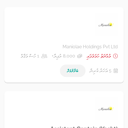
Maniolae Holdings Pvt Ltd
މުއްދަތު ހަމަވެފައި
8,000 ރުފިޔާ+
1 ހުސް މަޤާމް
5 އަހަރު ކުރިން
ބަލާލުމަށް