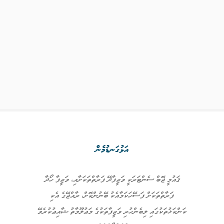
އަޅުގަނޑުމެން
ޤައުމީ ޖޮބް ސެންޓަރަކީ ވަޒީފާދޭ ފަރާތްތަކަށާއި، ވަޒީފާ ހޯދާ
ފަރާތްތަކަށް ފަސޭހަކަމާއެކު ބޭނުންކޮށް، ރާއްޖޭގެ އެކި
ކަންކަޅުތަކުގައި ލިބެންހުރި ވަޒީފާތަކުގެ މަޢުލޫމާތު ޝާއިޢުކުރެވޭ