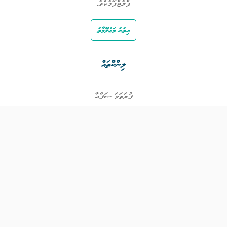
ޕްލެޓްފޯމެކެވެ.
އިތުރު މަޢުލޫމާތު
ލިންކްތައް
ފުރަތަމަ ޞަފްޙާ
ވަޒީފާތައް
ވަޒީފާދޭ ފަރާތްތައް
ތަޢުލީމާއި ތަމްރީނުގެ ފުރުޞަތުތައް
އިންކަމް ސަޕޯޓް
ވިޖެޓް ގެނެރޭޓް
ގުޅުއްވުމަށް