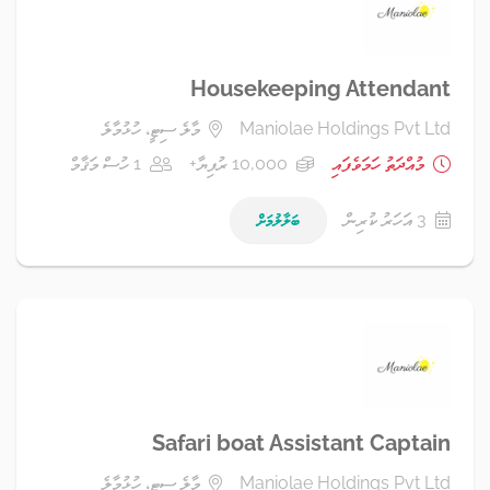
Housekeeping Attendant
Maniolae Holdings Pvt Ltd
މާލެ ސިޓީ، ހުޅުމާލެ
މުއްދަތު ހަމަވެފައި
10,000 ރުފިޔާ+
1 ހުސް މަޤާމް
3 އަހަރު ކުރިން
ބަލާލުމަށް
Safari boat Assistant Captain
Maniolae Holdings Pvt Ltd
މާލެ ސިޓީ، ހުޅުމާލެ