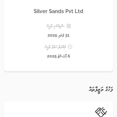
Silver Sands Pvt Ltd
ޝާޢިއުކުރި ތާރީޚް
31 ޖުލައި 2025
މުއްދަތު ހަމަވާ ތާރީޚް
6 އޯގަސްޓު 2025
ފަހުގެ ވަޒީފާތައް