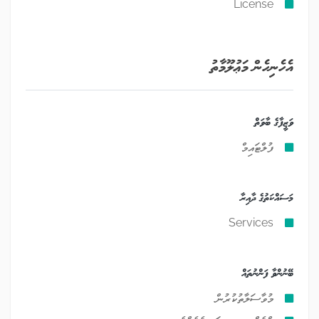
License
އެހެނިހެން މަޢުލޫމާތު
ވަޒީފާގެ ބާވަތް
ފުލްޓައިމް
މަސައްކަތުގެ ދާއިރާ
Services
ބޭނުންވާ ފަންނުތައް
މުވާސަލާތުކުރުން