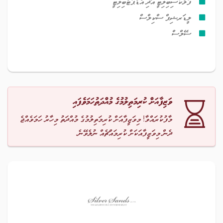
ފްލެކްސިބިލިޓީ އަދި އެޑެޕްޓެބިލިޓީ
ލީޑަރޝިޕް ސްކިލްސް
ސޭލްސް
ވަޒިފާއަށް ކުރިމަތިލުމުގެ މުއްދަތުހަމަވެފައި
މާފުކުރައްވާ! މިވަޒީފާއަށް ކުރިމަތިލުމުގެ މުއްދަތު މިހާރު ހަމަވެއްޖެ
ދެން މިވަޒީފާއަކަށް ކުރިމައްޗެއް ނުލެވޭނެ.