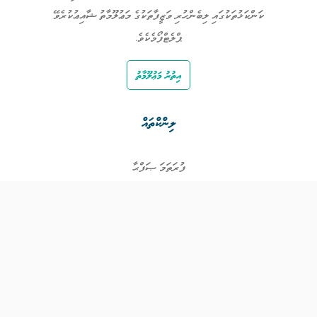
ކަންކަޅުތަކުގައި ލިބެންހުރި ވަޒީފާތަކުގެ މަޢުލޫމާތު ޝާއިޢުކުރެވޭ
ޕްލެޓްފޯމެކެވެ.
އިތުރު މަޢުލޫމާތު
ލިންކްތައް
ފުރަތަމަ ޞަފްޙާ
ވަޒީފާތައް
ވަޒީފާދޭ ފަރާތްތައް
ތަޢުލީމާއި ތަމްރީނުގެ ފުރުޞަތުތައް
އިންކަމް ސަޕޯޓް
ވިޖެޓް ގެނެރޭޓް