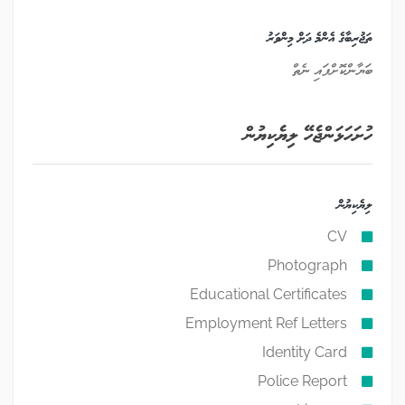
ތަޖުރިބާގެ އެންމެ ދަށް މިންވަރު
ބަޔާންކޮށްފައި ނެތް
ހުށަހަޅަންޖެހޭ ލިޔެކިޔުން
ލިޔެކިޔުން
CV
Photograph
Educational Certificates
Employment Ref Letters
Identity Card
Police Report