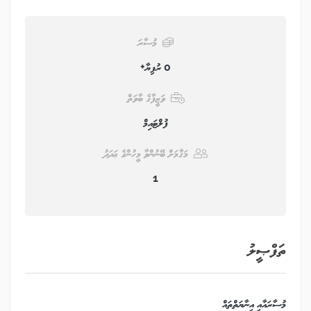
މުސާރަ
0 ރުފިޔާ+
ވަޒީފާގެ ބާވަތް
ފުލްޓައިމް
މަޤާމަށް ބޭނުންވާ މީހުންގެ ޢަދަދު
1
ތަފްޞީލު
މުސާރައާއި އިނާޔަތްތައް