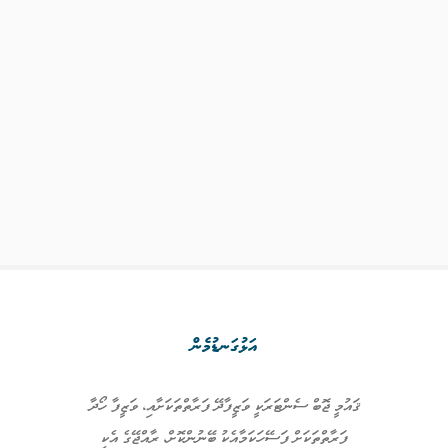
އަޅުގަނޑުމެން
ޤައުމީ ޖޮބް ސެންޓަރަކީ ވަޒީފާދޭ ފަރާތްތަކަށާއި، ވަޒީފާ ހޯދާ
ފަރާތްތަކަށް ފަސޭހަކަމާއެކު ބޭނުންކޮށް، ރާއްޖޭގެ އެކި