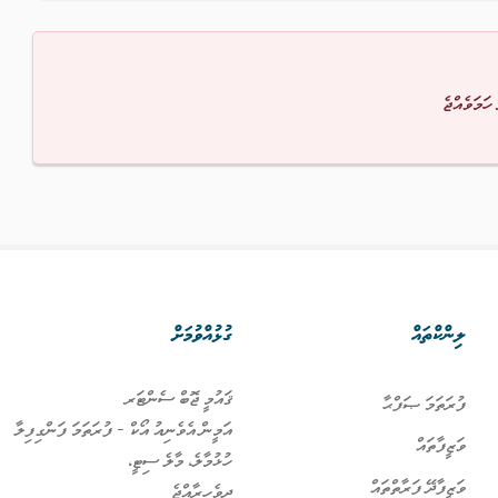
 ހަމަވެއްޖެ
ލިންކްތައް
ގުޅުއްވުމަށް
ޤައުމީ ޖޮބް ސެންޓަރ
ފުރަތަމަ ޞަފްޙާ
އަމީން އެވެނިއު އޯކް - ފުރަތަމަ ފަންގިފިލާ
ވަޒީފާތައް
ހުޅުމާލެ، މާލެ ސިޓީ،
ވަޒީފާދޭ ފަރާތްތައް
ދިވެހިރާއްޖެ