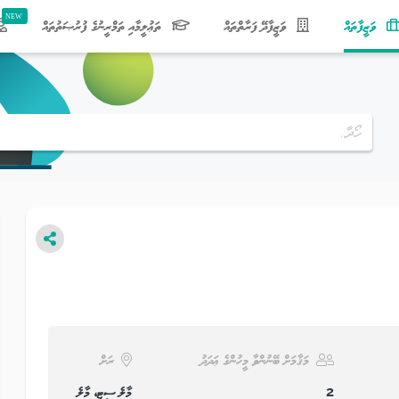
(current)
ވަޒީފާތައް
ވަޒީފާދޭ ފަރާތްތައް
ތަޢުލީމާއި ތަމްރީނުގެ ފުރުޞަތުތައް
މަޤާމަށް ބޭނުންވާ މީހުންގެ ޢަދަދު
ރަށް
2
މާލެ ސިޓީ، މާލެ