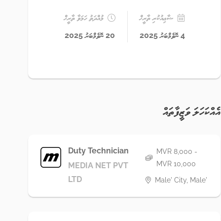
ޝާޢިއުކުރި ތާރީޚް
މުއްދަތު ހަމަވާ ތާރީޚް
4 ނޮވެމްބަރު 2025
20 ނޮވެމްބަރު 2025
އެއްކަހަލަ ވަޒީފާތައް
Duty Technician
MVR 8,000 -
MVR 10,000
MEDIA NET PVT
LTD
Male' City, Male'