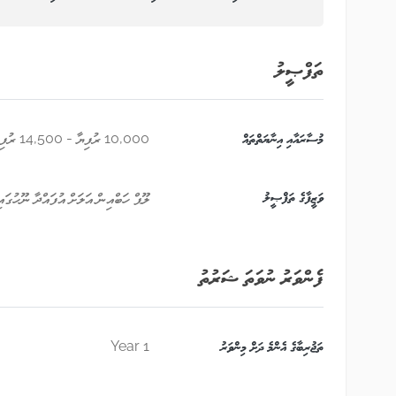
ތަފްޞީލު
މުސާރައާއި އިނާޔަތްތައް
10,000 ރުފިޔާ - 14,500 ރުފިޔާ
ވަޒީފާގެ ތަފްޞީލު
ލޫޕް ހަބްއިން އަލަށް އުފައްދާ ނޫހުގ
ފެންވަރު ނުވަތަ ޝަރުތު
ތަޖުރިބާގެ އެންމެ ދަށް މިންވަރު
1 Year