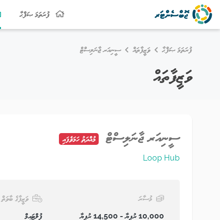
ފުރަތަމަ ޞަފްޙާ
ފުރަތަމަ ޞަފްޙާ
ވަޒީފާތައް
ސީނިއަރ ޖާނަލިސްޓް
ވަޒީފާތައް
ސީނިއަރ ޖާނަލިސްޓް
މުއްދަތު ހަމަވެފައި
Loop Hub
މުސާރަ
ވަޒީފާގެ ބާވަތް
10,000 ރުފިޔާ - 14,500 ރުފިޔާ
ފުލްޓައިމް