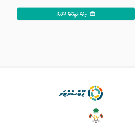
އިތުރު ވަޒީފާތައް ބެލުމަށް