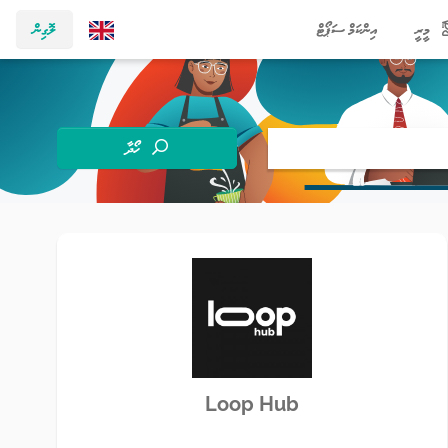
މީރީ
އިންކަމް ސަޕޯޓް
ލޮގިން
ހޯދާ
Loop Hub