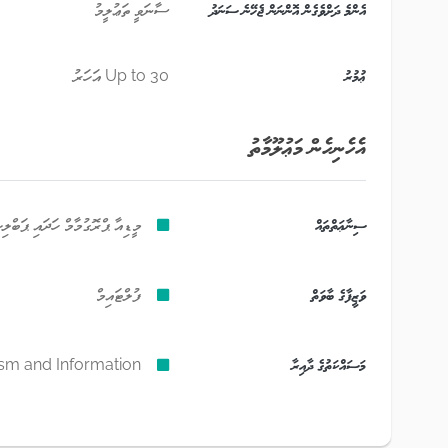
އެންމެ ދަށްވެގެން އޮންނަން ޖެހޭނެ ސަނަދު
ސާނަވީ ތަޢުލީމު
ޢުމުރު
Up to 30 އަހަރު
އެހެނިހެން މަޢުލޫމާތު
ސިނާޢަތްތައް
މީޑިއާ ޕްރޮގުމާމް ހަދައި ޕަބްލ
ވަޒީފާގެ ބާވަތް
ފުލްޓައިމް
މަސައްކަތުގެ ދާއިރާ
ism and Information