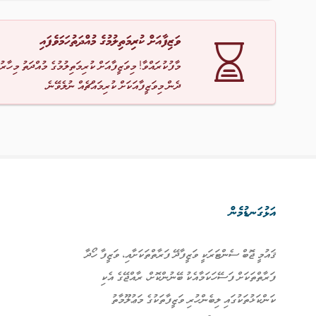
ވަޒިފާއަށް ކުރިމަތިލުމުގެ މުއްދަތުހަމަވެފައި
މާފުކުރައްވާ! މިވަޒީފާއަށް ކުރިމަތިލުމުގެ މުއްދަތު މިހާރު
ދެން މިވަޒީފާއަކަށް ކުރިމައްޗެއް ނުލެވޭނެ.
އަޅުގަނޑުމެން
ޤައުމީ ޖޮބް ސެންޓަރަކީ ވަޒީފާދޭ ފަރާތްތަކަށާއި، ވަޒީފާ ހޯދާ
ފަރާތްތަކަށް ފަސޭހަކަމާއެކު ބޭނުންކޮށް، ރާއްޖޭގެ އެކި
ކަންކަޅުތަކުގައި ލިބެންހުރި ވަޒީފާތަކުގެ މަޢުލޫމާތު