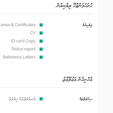
ހުށަހަޅަންޖެހޭ ލިޔެކިޔުން
ލިޔެކިޔުން
cense & Certificates
CV
ID card Copy
Police report
Reference Letters
އެހެނިހެން މަޢުލޫމާތު
ސިނާޢަތްތައް
ކަނޑުދަތުރުގެ ޚިދުމަތް