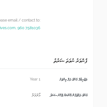
lease email / contact to:
ives.com
, 960 7581036
ފެންވަރު ނުވަތަ ޝަރުތު
ތަޖުރިބާގެ އެންމެ ދަށް މިންވަރު
1 Year
އެންމެ ދަށްވެގެން އޮންނަން ޖެހޭނެ ސަނަދު
އޯލެވެލް