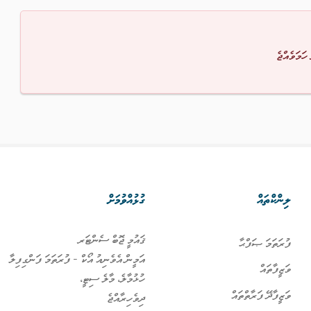
 ހަމަވެއްޖެ
ލިންކްތައް
ގުޅުއްވުމަށް
ޤައުމީ ޖޮބް ސެންޓަރ
ފުރަތަމަ ޞަފްޙާ
އަމީން އެވެނިއު އޯކް - ފުރަތަމަ ފަންގިފިލާ
ވަޒީފާތައް
ހުޅުމާލެ، މާލެ ސިޓީ،
ވަޒީފާދޭ ފަރާތްތައް
ދިވެހިރާއްޖެ