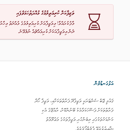
ވަޒިފާއަށް ކުރިމަތިލުމުގެ މުއްދަތުހަމަވެފައި
މާފުކުރައްވާ! މިވަޒީފާއަށް ކުރިމަތިލުމުގެ މުއްދަތު މިހާރު
ދެން މިވަޒީފާއަކަށް ކުރިމައްޗެއް ނުލެވޭނެ.
އަޅުގަނޑުމެން
ޤައުމީ ޖޮބް ސެންޓަރަކީ ވަޒީފާދޭ ފަރާތްތަކަށާއި، ވަޒީފާ ހޯދާ
ފަރާތްތަކަށް ފަސޭހަކަމާއެކު ބޭނުންކޮށް، ރާއްޖޭގެ އެކި
ކަންކަޅުތަކުގައި ލިބެންހުރި ވަޒީފާތަކުގެ މަޢުލޫމާތު
ޝާއިޢުކުރެވޭ ޕްލެޓްފޯމެކެވެ.