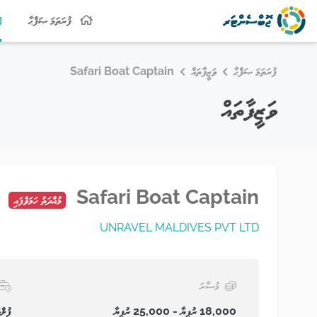
ފުރަތަމަ ޞަފްޙާ
ފުރަތަމަ ޞަފްޙާ
ވަޒީފާތައް
Safari Boat Captain
ވަޒީފާތައް
Safari Boat Captain
މުއްދަތު ހަމަވެފައި
UNRAVEL MALDIVES PVT LTD
މުސާރަ
18,000 ރުފިޔާ - 25,000 ރުފިޔާ
ފުލްޓ