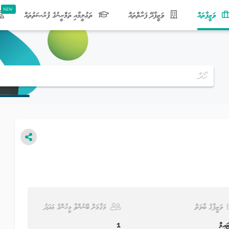
(current)
ވަޒީފާތައް
ވަޒީފާދޭ ފަރާތްތައް
ތަޢުލީމާއި ތަމްރީނުގެ ފުރުޞަތުތައް
ވަޒީފާގެ ބާވަތް
މަޤާމަށް ބޭނުންވާ މީހުންގެ ޢަދަދު
ައިމް
1