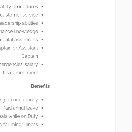
 safety procedures
 customer service
eadership abilities
enance knowledge
onmental awareness
ptain or Assistant
Captain
mergencies; salary
 this commitment.
Benefits
ing on occupancy
Paid annul leave
ls while on Duty
 for minor Illness