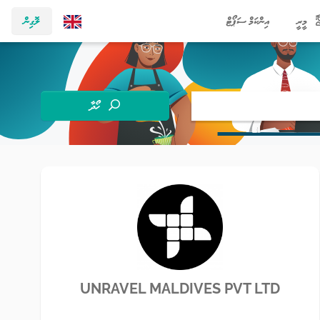
މީރީ
އިންކަމް ސަޕޯޓް
ލޮގިން
ހޯދާ
UNRAVEL MALDIVES PVT LTD