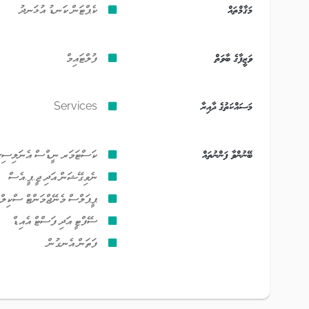
މަޤާމްތައް
ކެޕްޓަން ކަނޑު އުޅަނދު
ވަޒީފާގެ ބާވަތް
ފުލްޓައިމް
މަސައްކަތުގެ ދާއިރާ
Services
ބޭނުންވާ ފަންނުތައް
ކަސްޓަމަރ ނީޑްސް އެނަލިސި
ނެވިގޭޝަން އަދި ޖީ.ޕީ.އެސް
ޕީޕަލްސް މެނޭޖްމަންޓް ސްކިލް
ސޭފްޓީ އަދި ފަސްޓް އެއިޑް
ފަތަން އެނގުން