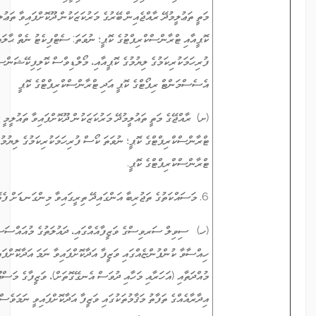
މަތީ ތަޢުލީމުދޭ ރާއްޖެއިން ބޭރުގެ މަރުކަޒަކުން ދޫކޮށްފައިވާ ތަޢުލީމީ ސެޓުފިކެޓުތަކުގެ
ކޮޕީއާއި ޓްރާންސްކްރިޕްޓުގެ ކޮޕީ؛ ނުވަތަ: ސެޓްފިކެޓު ނެތް ޙާލަތްތަކުގައި، ކޯސް
ފުރިހަމަކުރިކަމުގެ ލިޔުމުގެ ކޮޕީއާއި، މޯލްޑިވްސް ކޮލިފިކޭޝަންސް އޮތޯރިޓީން ދޫކޮށްފައިވާ
އެސެސްމަންޓް ރިޕޯޓްގެ ކޮޕީ އަދި ޓްރާންސްކްރިޕްޓްގެ ކޮޕީ
(ށ) ރާއްޖޭގެ މަތީ ތައުލީމުދޭ މަރުކަޒަކުން ދޫކޮށްފައިވާ ތައުލީމީ ސެޓުފިކެޓުތަކުގެ ކޮޕީއާއި
ޓްރާންސްކްރިޕްޓްގެ ކޮޕީ؛ ނުވަތަ ކޯސް ފުރިހަމަކުރިކަމުގެ ލިޔުމުގެ ކޮޕީއާއި
ޓްރާންސްކްރިޕްޓްގެ ކޮޕީ.
6. މަސައްކަތުގެ ތަޖުރިބާ އަންގައިދޭ ތިރީގައިވާ މިންގަނޑަށް ފެތޭ ލިޔުންތަކުގެ ކޮޕީ:
(ހ) ސިވިލް ސަރވިސްގެ ވަޒީފާއެއްގައި، ދައުލަތުގެ މުއައްސަސާއެއްގައި، ސަރުކާރު
ހިއްސާވާ ކުންފުންޏެއްގައި ވަޒީފާ އަދާކޮށްފައިވާ ނަމަ އަދާކޮށްފައިވާ ވަޒީފާ، އަދި ވަޒީފާގެ
މުއްދަތާއި (އަހަރާއި މަހާއި ދުވަސް އެނގޭގޮތަށް)، ވަޒީފާގެ މަސްއޫލިއްޔަތުތައް (އެއް
އިދާރާއެއްގެ ތަފާތު މަޤާމުތަކުގައި ވަޒީފާ އަދާކޮށްފައިވީ ނަމަވެސް) ވަކިވަކިން ބަޔާންކޮށް އެ