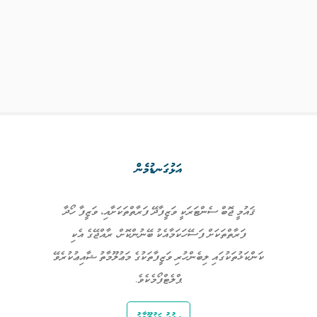
އަޅުގަނޑުމެން
ް ސެންޓަރަކީ ވަޒީފާދޭ ފަރާތްތަކަށާއި، ވަޒީފާ ހޯދާ
ަކަށް ފަސޭހަކަމާއެކު ބޭނުންކޮށް، ރާއްޖޭގެ އެކި
ގައި ލިބެންހުރި ވަޒީފާތަކުގެ މަޢުލޫމާތު ޝާއިޢުކުރެވޭ
ޕްލެޓްފޯމެކެވެ.
އިތުރު މަޢުލޫމާތު