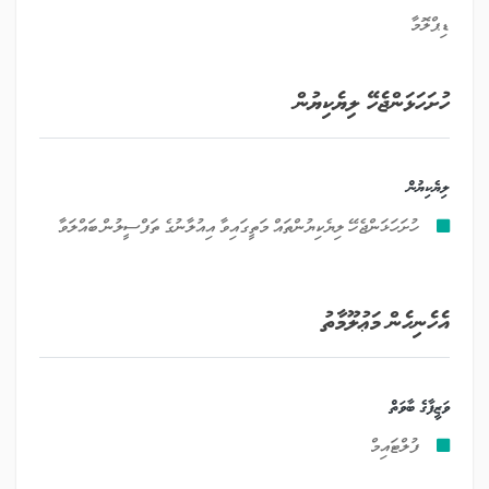
ޔެކިޔުން
ލިޔެކިޔުންތައް މަތީގައިވާ އިއުލާނުގެ ތަފްސީލުން ބައްލަވާ
މާތު