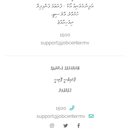
ަމީން އެވެނިއު އޯކް - ފުރަތަމަ ފަންގިފިލާ
ހުޅުމާލެ، މާލެ ސިޓީ،
ދިވެހިރާއްޖެ
1500
support@jobcenter.mv
ބޭނުންކުރުމުގެ އުޞޫލުތައް
ޕްރައިވެސީ ޕޮލިސީ
ގުޅުއްވުމަށް
1500
support@jobcenter.mv