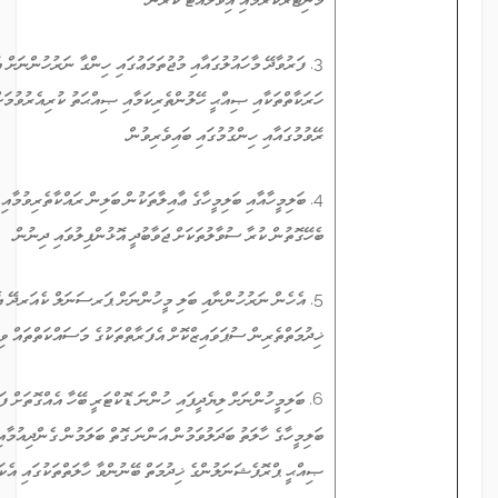
3. ފަރުވާދޭ މާހައުލުގައާއި މުޖުތަމަޢުގައި ހިންގާ ނަރުހުންނަށް އުނގަންނައިދިނުމުގެ
ހަރަކާތްތަކާއި ޞިއްޙީ ހޭލުންތެރިކަމާއި ޞިއްޙަތު ކުރިއެރުވުމަށް ހިންގާ ޕްރޮގްރާމްތައް
ރޭވުމުގައާއި ހިންގުމުގައި ބައިވެރިވުން.
4. ބަލިމީހާއާއި ބަލިމީހާގެ ޢާއިލާތަކުން ބަލިން ރައްކާތެރިވުމާއި ފަރުވާކުރުމާއި ކެއަރއާ
ބެހޭގޮތުން ކުރާ ސުވާލުތަކަށް ޖަވާބުދީ އޮޅުންފިލުވައި ދިނުން.
5. އެހެން ނަރުހުންނާއި ބަލި މީހުންނަށް ޕަރސަނަލް ކެއަރދޭ އެހެން ޞިއްޙީ
ޚިދުމަތްތެރިން ސުޕަވައިޒްކޮށް އެފަރާތްތަކުގެ މަސައްކަތްތައް ވިލަރެސް ކުރުން.
6. ބަލިމީހުންނަށް ލިޔެދީފައި ހުންނަ ޑޮކްޓަރީ ބޭހާ އެއްގޮތަށް ފަރުވާދީ، އެ ފަރުވާއަށް
ބަލިމީހާގެ ހާލަތު ބަދަލުވަމުން އަންނަ ގޮތް ބަލަމުން ގެންދިއުމާއި ބަލިމީހާއަށް ޚާއްޞަ
ޞިއްޙީ ޕްރޮފެޝަނަލުންގެ ޚިދުމަތް ބޭނުންވާ ހާލަތްތަކުގައި އެކަންތައްތައް ފެސިލިޓޭޓް