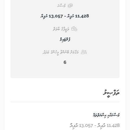
މުސާރަ
11,428 ރުފިޔާ - 13,057 ރުފިޔާ
ވަޒީފާގެ ބާވަތް
ފުލްޓައިމް
މަޤާމަށް ބޭނުންވާ މީހުންގެ ޢަދަދު
6