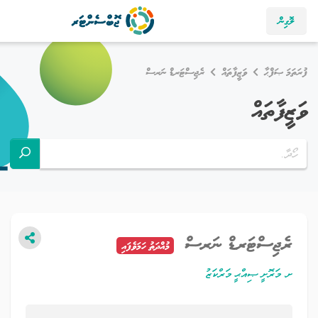
ް
ރެޖިސްޓަރޑް ނަރސް
 ނަރސް
މުއްދަތު ހަމަވެފައި
ްކަޒު