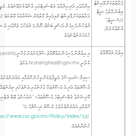
ު
އިދާރާގައި އަދި އިދާރާގެ ވެބްސައިޓްގައި އާންމުކުރެވޭނެއެވެ. ވަޒީފާއަށް ކުރިމަތިލީ
ފަރާތްތަކަށް ޕޮއިންޓު ދެވިފައިވާ ގޮތާމެދު ޝަކުވާއެއް އޮތްނަމަ A2 ޝީޓު އާންމުކުރާ
ދުވަހުން ފެށިގެން ރަސްމީ ބަންދު ނޫން 3 ދުވަހުގެ ތެރޭގައި އެ ޝަކުވާއެއް މި އިދާރާއަށް
ހުށަހަޅަންވާނެއެވެ.
މި އިޢުލާނާ ގުޅިގެން މަޢުލޫމާތު ސާފުކުރުމަށް ގުޅާނީ 6540205 އަށެވެ. އީ-މެއިލް
ކުރާނީ
hr.shah@health.gov.mv
އަށެވެ.
ސިވިލް ސަރވިސްގެ ވަޒީފާތަކަށް މީހުން ހޮވުމާއި އައްޔަންކުރުމުގެ މިންގަނޑުތަކާއި
އުޞޫލުތައް އަދި އެ އުޞޫލުތަކާ ގުޅުންހުރި އެންމެހައި ލިޔުންތައް ސިވިލް ސަރވިސް
ކޮމިޝަނުގެ ވެބްސައިޓްގެ އުޞޫލުތައް> "ނަރުހުންގެ ޖޮބް މެޓްރިކްސްގެ މަޤާމުތަކަށް މީހުން
ހޮވުމާއި އައްޔަންކުރުމުގެ އުޞޫލު (އިސްލާޙު 1)"
(
https://www.csc.gov.mv/Policy/Index/33
) އިން ލިބެން
ހުންނާނެއެވެ.