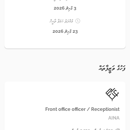
3 މާރިޗު 2026
މުއްދަތު ހަމަވާ ތާރީޚް
23 މާރިޗު 2026
Front office officer /