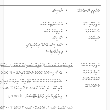
ނާސިންގ
އެނެސްތެޓިކް ކެއަރ
ކްރިޓިކަލް ކެއަރ
ނާސިންގ
ނަރސިންގ އެންޑް މިޑްވައިފަރީ
ޕީޑިއާޓްރިކްސް
ރެޖިސްޓަރޑް ނަރސް ، (ޕަބްލިކް ސަރވިސް ރޭންކު 5 - ސްޓެޕް 1)
އަސާސީ ޝަރުޠުހަމަވުމުން ދެވޭ ޕޮއިންޓު -
% 30.00
ޝަރުޠުހަމަވުމަށް ބޭނުންވާ ތަޖުރިބާގެ އިތުރުން ލިބިފައިވާ ތަޖުރިބާއަށް ދެވޭ
ޕޮއިންޓު - (ގިނަވެގެން 15.00 ޕޮއިންޓް)
% 15.00
އިންޓަވިއު އަދި ޕްރެޒެންޓޭޝަން -
% 50.00
ރެޖިސްޓަރޑް ނަރސް ، (ޕަބްލިކް ސަރވިސް ރޭންކު 7 - ސްޓެޕް 1)