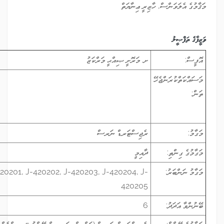
 ހާޒިރީ ޢިނާޔަތް
ށ. މަރޮށީ ޞިއްޙީ މަރްކަޒު
ހޭ
ށ. މަރޮށީ ޞިއްޙީމަރުކަޒު
ރެޖިސްޓަރޑް ނަރސް
ދާއިމީ
J-420200, J-420201, J-420202, J-420203, J-420204, J-
420205
6