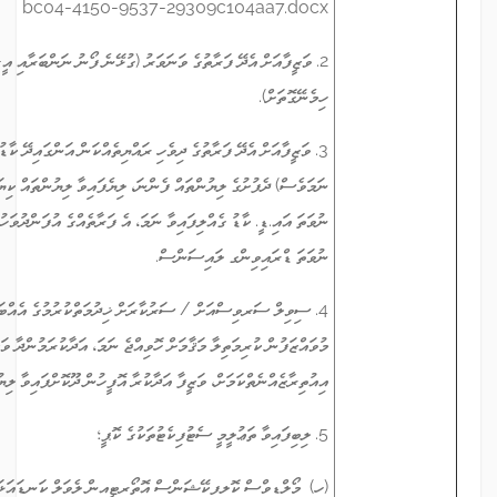
bc04-4150-9537-29309c104aa7.docx
2. ވަޒީފާއަށް އެދޭ ފަރާތުގެ ވަނަވަރު (ގުޅޭނެ ފޯނު ނަންބަރާއި އީ-މެއިލް އެޑްރެސް
ހިމެނޭގޮތަށް).
3. ވަޒީފާއަށް އެދޭ ފަރާތުގެ ދިވެހި ރައްޔިތެއްކަން އަންގައިދޭ ކާޑުގެ (މުއްދަތުހަމަވެފައިވީ
ނަމަވެސް) ދެފުށުގެ ލިޔުންތައް ފެންނަ، ލިޔެފައިވާ ލިޔުންތައް ކިޔަން އެނގޭ ފަދަ ކޮޕީއެއް.
ނުވަތަ އައި.ޑީ. ކާޑު ގެއްލިފައިވާ ނަމަ، އެ ފަރާތެއްގެ އުފަންދުވަހުގެ ސެޓްފިކެޓު، ޕާސްޕޯޓް
ނުވަތަ ޑްރައިވިންގ ލައިސަންސް.
4. ސިވިލް ސަރވިސްއަށް / ސަރުކާރަށް ޚިދުމަތްކުރުމުގެ އެއްބަސްވުމެއް އޮތް
މުވައްޒަފުން ކުރިމަތިލާ މަޤާމަށް ހޮވިއްޖެ ނަމަ، އަދާކުރަމުންދާ ވަޒީފާއިން ވީއްލުމާމެދު
އިއުތިރާޒެއްނެތްކަމަށް، ވަޒީފާ އަދާކުރާ އޮފީހުން ދޫކޮށްފައިވާ ލިޔުން.
5. ލިބިފައިވާ ތަޢުލީމީ ސެޓުފިކެޓުތަކުގެ ކޮޕީ؛
(ހ) މޯލްޑިވްސް ކޮލިފިކޭޝަންސް އޮތޯރިޓީއިން ލެވަލް ކަނޑައަޅައި ތައްގަނޑު ޖަހާފައިވާ،