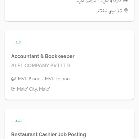
ެ
Accountant & Bookkeeper
ALEL COMPANY PVT LTD
MVR 8,000 - MVR 10,000
Male' City, Male'
Restaurant Cashier Job Posting