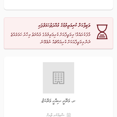
ަށް ކުރިމަތިލުމުގެ މުއްދަތުހަމަވެފައި
ައްވާ! މިވަޒީފާއަށް ކުރިމަތިލުމުގެ މުއްދަތު މިހާރު ހަމަވެއްޖެ
ވަޒީފާއަކަށް ކުރިމައްޗެއް ނުލެވޭނެ.
ށ. މަރޮށީ ޞިއްޙީ މަރްކަޒު
ޝާޢިއުކުރި ތާރީޚް