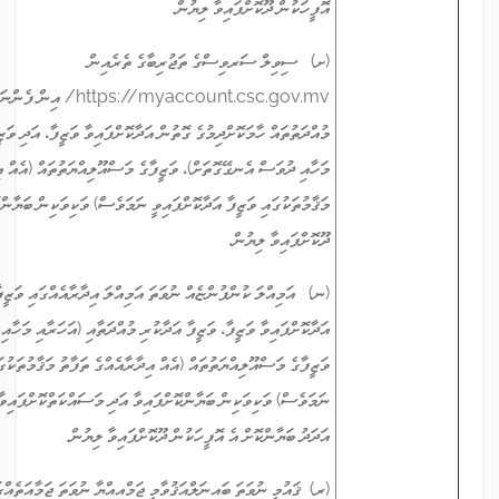
އޮފީހަކުން ދޫކޮށްފައިވާ ލިޔުން.
(ށ) ސިވިލް ސަރވިސްގެ ތަޖުރިބާގެ ތެރެއިން
https://myaccount.csc.gov.mv/ އިން ފެންނަންނެތް ތަޖުރިބާގެ
މުއްދަތުތައް ހާމަކޮށްދިމުގެ ގޮތުން އަދާކޮށްފައިވާ ވަޒީފާ، އަދި ވަޒީފާގެ މުއްދަތާއި (އަހަރާއި
މަހާއި ދުވަސް އެނގޭގޮތަށް)، ވަޒީފާގެ މަސްއޫލިއްޔަތުތައް (އެއް އިދާރާއެއްގެ ތަފާތު
މަޤާމުތަކުގައި ވަޒީފާ އަދާކޮށްފައިވީ ނަމަވެސް) ވަކިވަކިން ބަޔާންކޮށް އެ އޮފީހަކުން
ދޫކޮށްފައިވާ ލިޔުން.
(ނ) އަމިއްލަ ކުންފުންޏެއް ނުވަތަ އަމިއްލަ އިދާރާއެއްގައި ވަޒީފާ އަދާކޮށްފައިވާ ނަމަ
އަދާކޮށްފައިވާ ވަޒީފާ، ވަޒީފާ އަދާކުރި މުއްދަތާއި (އަހަރާއި މަހާއި ދުވަސް އެނގޭގޮތަށް)،
ވަޒީފާގެ މަސްއޫލިއްޔަތުތައް (އެއް އިދާރާއެއްގެ ތަފާތު މަޤާމުތަކުގައި ވަޒީފާ އަދާކޮށްފައިވީ
ނަމަވެސް) ވަކިވަކިން ބަޔާންކޮށްފައިވާ އަދި މަސައްކަތްކޮށްފައިވާ ތަނުގެ މުވައްޒަފުންގެ
އަދަދު ބަޔާންކޮށް އެ އޮފީހަކުން ދޫކޮށްފައިވާ ލިޔުން.
(ރ) ޤައުމީ ނުވަތަ ބައިނަލްއަޤުވާމީ ޖަމްއިއްޔާ ނުވަތަ ޖަމާއަތެއްގައި މަސައްކަތް ކޮށްފައިވާ