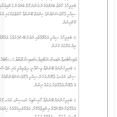
ބަލިމީހާގެ ހާލަތު ބަދަލުވަމުން އަންނަ ގޮތް ބަލަމުން ގެންދިއުމާއި ބަލިމީހާއަށް ޚާއްޞަ
ޞިއްޙީ ޕްރޮފެޝަނަލުންގެ ޚިދުމަތް ބޭނުންވާ ހާލަތްތަކުގައި އެކަންތައްތައް ފެސިލިޓޭޓް
ކޮށްދިނުން.
5. ބަލިމީހާގެ ޞިއްޙީ މައުލޫމާތާއި ދެވުނު ބޭސްފަރުވާގެ މައުލޫމާތު ރެކޯޑްކުރާ ނިޒާމުގައި
ލިޔެ އަދާހަމަ ކުރުން.
ރެޖިސްޓަރޑް ނަރސް، (ޕަބްލިކް ސަރވިސް ރޭންކު 7- ސްޓެޕް 1)
1. ބަލިމީހުންނަށް ބޭނުންވާ ޖިސްމާނީ، އިޖްތިމާއީ އަދި ނަފްސާނީ ފަރުވާ ދިނުމުގައި ނަރ
ސިންގ ކެއަރގެ ޕްލޭން އެހެން ޞިއްޙީ ޕްރޮފެޝަނަލުންނާއެކު ވިލަރެސްކޮށްގެން ރާވައި
އެ ޕްލޭނާ އެއްގޮތަށް ފަރުވާ ދިނުން.
2. ބަލިމީހުންނަށް ބޭނުންވާ ހޯލިސްޓިކް ނަރސިންގ ކެއަރ ޑޮކްޓަރުންގެ އިރުޝާދާ
އެއްގޮތަށް ދެވޭނެގޮތް އިންތިޒާމްކޮށް، ރައްކާތެރިކަމާއެކު ޚިދުމަތްދީ، ދެވޭ ޚިދުމަތްތައް
މޮނިޓަރކުރުމާއި އިވެލުއޭޓް ކުރުން.