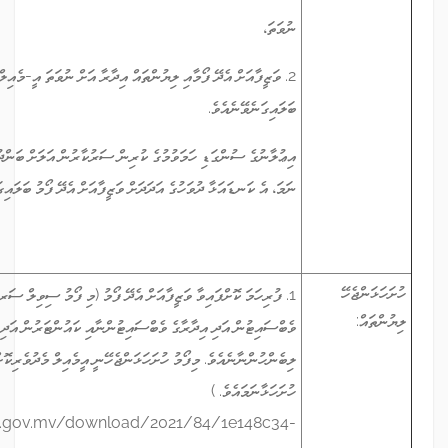
ނުވަތަ،
2. ވަޒީފާއަށް އެދޭ ފޯމާއި ލިޔުންތައް އިދާރާ އަށް ނުވަތަ އީ-މެއިލް މެދުވެރިކޮށް ވެސް
ބަލައިގަނެވޭނެއެވެ.
އިޢުލާނުގެ ސުންގަޑި ހަމަވުމުގެ ކުރިން ސަރުކާރުން އަލަށް ބަންދު ދުވަހެއް ކަނޑައަޅައިފި
ނަމަ، އެ ކަނޑައަޅާ ދުވަހުގެ އަދަދަށް ވަޒީފާއަށް އެދޭ ފޯމު ބަލައިގަނެވޭނެއެވެ.
1. ފުރިހަމަ ކޮށްފައިވާ ވަޒީފާއަށް އެދޭ ފޯމު (މި ފޯމު ސިވިލް ސަރވިސް ކޮމިޝަނުގެ
ވެބްސައިޓުން އަދި އިދާރާގެ ވެބްސައިޓުންނާއި ކައުންޓަރުން އަދި ތިރީގައިވާ ލިންކުން
ލިބެންހުންނާނެއެވެ. މިފޯމު ހުށަހަޅަންޖެހޭނީ އީމެއިލް މެދުވެރިކޮށް ނުވަތަ ހާޑު ކޮޕީ
ހުށަހަޅާނަމައެވެ. )
https://www.csc.gov.mv/download/2021/84/1e148c34-