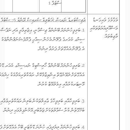
ސްޓެޕް 1
ރެޖިސްޓަރޑް ނަރސް، (ޕަބްލިކް ސަރވިސް ރޭންކު 5- ސްޓެޕް 1)
ި
1. ބަލިމީހުންނަށް ބޭނުންވާ ޖިސްމާނީ، އިޖްތިމާއީ އަދި ނަފްސާނީ ފަރުވާ ދިނުމުގައި ނަރ
ސިންގ ކެއަރގެ ޕްލޭން އެހެން ޞިއްޙީ ޕްރޮފެޝަނަލުންނާއެކު ވިލަރެސްކޮށްގެން ރާވައި
އެ ޕްލޭނާ އެއްގޮތަށް ފަރުވާ ދިނުން.
2. ބަލިމީހުންނަށް ބޭނުންވާ ހޯލިސްޓިކް ނަރސިންގ ކެއަރ ޑޮކްޓަރުންގެ އިރުޝާދާ
އެއްގޮތަށް ދެވޭނެގޮތް އިންތިޒާމްކޮށް، ރައްކާތެރިކަމާއެކު ޚިދުމަތްދީ، ދެވޭ ޚިދުމަތްތައް
މޮނިޓަރކުރުމާއި އިވެލުއޭޓް ކުރުން.
3. ބަލިމީހާއާއި ބަލިމީހާގެ ޢާއިލާތަކުން ބަލިން ރައްކާތެރިވުމާއި ފަރުވާކުރުމާއި ކެއަރއާ
ބެހޭގޮތުން ކުރާ ސުވާލުތަކަށް ޖަވާބުދީ އޮޅުންފިލުވައި ދިނުން.
4. ބަލިމީހުންނަށް ލިޔެދީފައި ހުންނަ ޑޮކްޓަރީ ބޭހާ އެއްގޮތަށް ފަރުވާދީ، އެ ފަރުވާއަށް