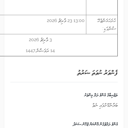
13:00 23 މާރިޗު 2026
3 މާރިޗު 2026
14 ރަމަޟާން 1447
 ޝަރުތު
ންވަރު
ް ޖެހޭނެ ސަނަދު