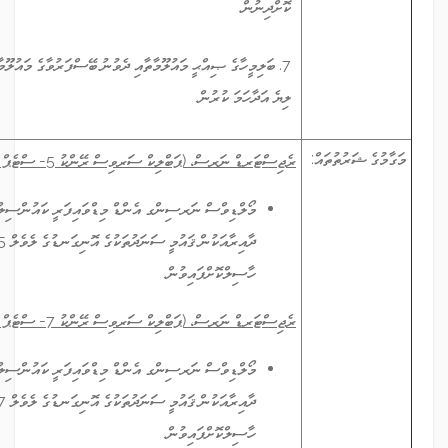
ކޮށްދިނުން.
7. ބަލިމީހާގެ ޞިއްޙީ މައުލޫމާތާއި ދެވުނު ބޭސްފަރުވާގެ މައުލޫމާތު ރެކޯޑްކުރާ ނިޒާމުގައި
ލިޔެ އަދާހަމަ ކުރުން.
:
ރެޖިސްޓަރޑް ނަރސް، (ޕަބްލިކް ސަރވިސް ރޭންކު 5- ސްޓެޕް 1)
މޯލްޑިވްސް ނަރސިންގ އެންޑް މިޑްވައިފަރީ ކައުންސިލް ގަބޫލުކުރާ، ނަރސިންގ
ދާއިރާއަކުން ޤައުމީ ސަނަދުތަކުގެ އޮނިގަނޑުގެ ލެވެލް 5 ނުވަތަ 6 ގެ ސަނަދެއް
ހާސިލްކޮށްފައިވުން.
ރެޖިސްޓަރޑް ނަރސް، (ޕަބްލިކް ސަރވިސް ރޭންކު 7- ސްޓެޕް 1)
މޯލްޑިވްސް ނަރސިންގ އެންޑް މިޑްވައިފަރީ ކައުންސިލް ގަބޫލުކުރާ، ނަރސިންގ
ދާއިރާއަކުން ޤައުމީ ސަނަދުތަކުގެ އޮނިގަނޑުގެ ލެވެލް 7 ނުވަތަ 8 ގެ ސަނަދެއް
ހާސިލްކޮށްފައިވުން.