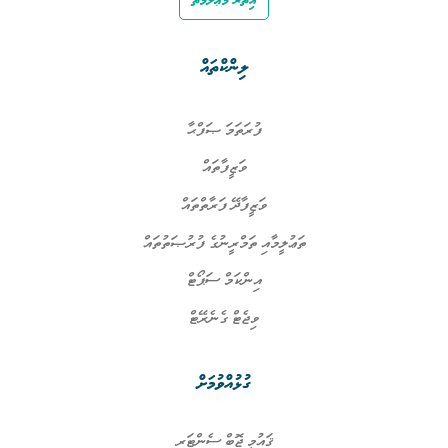
ލިންކްތައް
ފުރަތަމަ ޞަފްޙާ
ވަޒީފާތައް
ވަޒީފާދޭ ފަރާތްތައް
ތަޢުލީމާއި ތަމްރީނުގެ ފުރުޞަތުތައް
އިންކަމް ސަޕޯޓް
ވިޖެޓް ގެނެރޭޓް
ގުޅުއްވުމަށް
ޤައުމީ ޖޮބް ސެންޓަރ