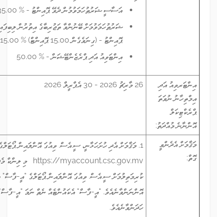
އަސާސީ ޝަރުޠުހަމަވުމުން ދެވޭ ޕޮއިންޓު -
% 35.00
ޝަރުޠުހަމަވުމަށް ބޭނުންވާ ތަޖުރިބާގެ އިތުރުން ލިބިފައިވާ ތަޖުރިބާއަށް ދެވޭ
ޕޮއިންޓު - (ގިނަވެގެން 15.00 ޕޮއިންޓް)
% 15.00
އިންޓަވިއު އަދި ޕްރެޒެންޓޭޝަން -
% 50.00
26 މާރިޗު 2026 - 30 އެޕްރީލް 2026
1. މަޤާމަށް އެދި ހުށަހަޅާނީ، ސީ.އެސް. ވިއުގަ އޮންލައިން ޕޯޓަލްގެ
https://myaccount.csc.gov.mv މި ލިންކް މެދުވެރިކޮށެވެ. މި މަޤާމަށް
ކުރިމަތިލުމަށް ސީ.އެސް. ވިއުގަ އޮންލައިން ޕޯޓަލްގެ "އީ-ފާސް" އެކައުންޓެއް
އޮންނަންވާނެއެވެ. "އީ-ފާސް" އެކައުންޓެއް ނެތް ނަމަ "އީ-ފާސް" އެކައުންޓެއް
ހަދަންވާނެއެވެ.