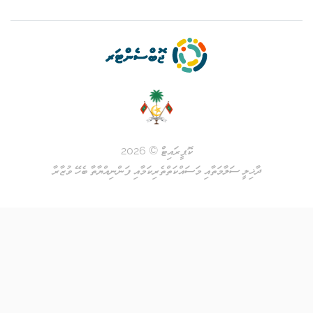
ކޮޕީރައިޓް © 2026
ަތާއި މަސައްކަތްތެރިކަމާއި ފަންނިއްޔާތާ ބެހޭ ވުޒާރާ