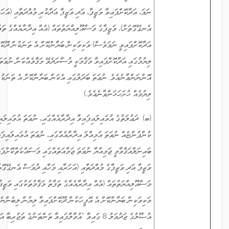
ނަމަ، އަދާކޮށްފައިވާ ވަޒީފާ، އަދި ވަޒީފާ އަދާކުރި މުއްދަތާއި (އަހަރާއި މަހާއި ދުވަސް
އެނގޭގޮތަށް)، ވަޒީފާގެ މަސްއޫލިއްޔަތުތައް (އެއް އިދާރާއެއްގެ ތަފާތު މަޤާމުތަކުގައި ވަޒީފާ
އަދާކޮށްފައިވީ ނަމަވެސް) ވަކިވަކިން ބަޔާންކޮށް އެ ތަނަކުން ދޫކޮށްފައިވާ ލިޔުން (މި
ލިޔުމުގައި އަދާކޮށްފައިވާ މަޤާމަކީ މުސާރަދެވޭ މަޤާމެއްކަން ނުވަތަ ނޫންކަން ބަޔާންކޮށްފައި
އޮންނަންވާނެއެވެ. ނުވަތަ ބަދަލުގައި އެކަން ބަޔާންކޮށް އެ ތަނަކުން ދޫކޮށްފައިވާ ރަސްމީ
ލިޔުމެއް ހުށަހަޅަންވާނެއެވެ.)
(ބ) ދަޢުލަތުގެ އުވައިލައިފައިވާ އިދާރާއެއްގައި، ނުވަތަ އުވައިލައިފައިވާ އަމިއްލަ
ކުންފުންޏެއް ނުވަތަ އަމިއްލަ އިދާރާއެއްގައި، ނުވަތަ އުވައިލައިފައިވާ ޤައުމީ ނުވަތަ
ބައިނަލްއަޤްވާމީ ޖަމިއްޔާ ނުވަތަ ޖަމާއަތެއްގައި މަސައްކަތްކޮށްފައިވާ ނަމަ، އަދާކޮށްފައިވާ
ވަޒީފާ އަދި ވަޒީފާގެ މުއްދަތާއި (އަހަރާއި މަހާއި ދުވަސް އެނގޭގޮތަށް)، ވަޒީފާގެ
މަސްއޫލިއްޔަތުތައް (އެއް އިދާރާއެއްގެ ތަފާތު މަޤާމުތަކުގައި ވަޒީފާ އަދާކޮށްފައިވީ ނަމަވެސް)
ވަކިވަކިން ބަޔާންކޮށް އެ އޮފީހަކުން ދޫކޮށްފައިވާ ލިޔުން ލިބެންނެތް ނަމަ، ރެކްރޫޓްމަންޓް
އުޞޫލުގެ ޖަދުވަލު 8 ގައިވާ "އުވާލާފައިވާ ތަންތަނުގެ ތަޖުރިބާ އަންގައިދޭ ރެފަރެންސް