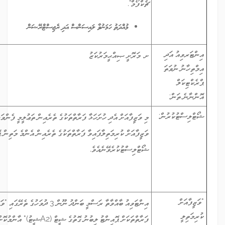
ޗެކްފޯމް".
މުއްދަތު ހަމަނުވާ ލައިސަންސް އަދި ރެޖިސްޓްރޭޝަން
ށ. މަރޮށީ ޞިއްޙީމަރުކަޒު
މި ވަޒީފާއަށް އެދި ހުށަހަޅާ ފަރާތްތަކުގެ ތެރެއިން ތަޢުލީމީ ފެންވަރާއި ތަޖުރިބާއަށް ބަލައި،
ވަޒީފާއަށް ކުރިމަތިލާފައިވާ ފަރާތްތަކުގެ ތެރެއިން އެންމެ މަތިން ޕޮއިންޓު ލިބޭފަރާތްތައް
ޝޯޓްލިސްޓުކުރެވޭނެއެވެ.
އިންޓަވިއު ބާއްވާތާ ރަސްމީ ބަންދު ނޫން 3 ދުވަހުގެ ތެރޭގައި "ވަޒީފާއަށް ކުރިމަތިލީ
ފަރާތްތަކަށް ޕޮއިންޓު ލިބުނު ގޮތުގެ ޝީޓް (A2ޝީޓު)" އާންމުކޮށް ފެންނާނެހެން މި