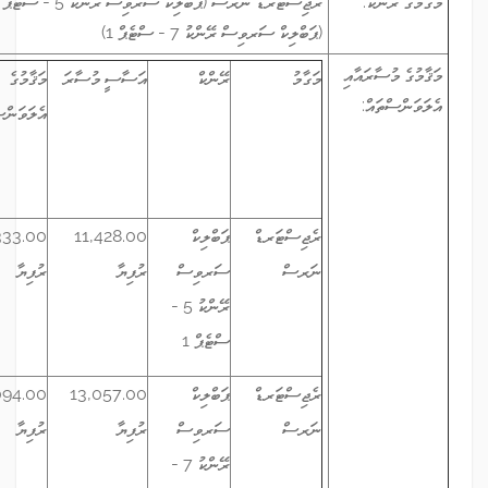
ރެޖިސްޓަރޑް ނަރސް (ޕަބްލިކް ސަރވިސް ރޭންކު 5 - ސްޓެޕް 1)، ރެޖިސްޓަރޑް ނަރސް
(ޕަބްލިކް ސަރވިސް ރޭންކު 7 - ސްޓެޕް 1)
މަގާމު
ރޭންކް
އަސާސީ މުސާރަ
މަޤާމުގެ
ހާޒިރީ
އެލަވަންސް
އެލަވަންސް
(ހާޒިރުވާ ކޮންމެ
ދުވަހަކަށް)
ރެޖިސްޓަރޑް
ޕަބްލިކް
11,428.00
5,333.00
144.00
ނަރސް
ސަރވިސް
ރުފިޔާ
ރުފިޔާ
ރުފިޔާ
ރޭންކު 5 -
ސްޓެޕް 1
ރެޖިސްޓަރޑް
ޕަބްލިކް
13,057.00
6,094.00
165.00
ނަރސް
ސަރވިސް
ރުފިޔާ
ރުފިޔާ
ރުފިޔާ
ރޭންކު 7 -