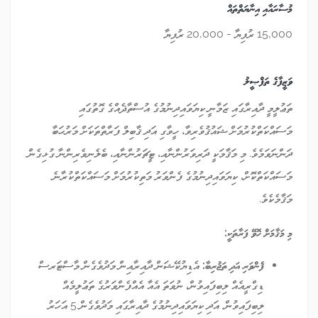
މުސާރައާއި އިނާޔަތްތައް
15,000 ރުފިޔާ - 20,000 ރުފިޔާ
ވަޒީފާގެ ތަފްޞީލު
ތަޢުލީމީ ދާއިރާގައި ޒަމާނީ ކިޔަވައިދިނުމުގެ އުސްތާޛެއްގެ ގޮތުގައި
މަސައްކަތްކުރުމަށް ޝައުޤުވެރިވާ، ހީވާގި އަދި ޤާބިލް ފަރާތްތަކަށް މަރުޙަބާ
ދަންނަވަމެވެ. މި މަޤާމަކީ ދަރިވަރުންނާއި، ޓީޗަރުންނާއި، ބެލެނިވެރިންނާ ގުޅިގެން
މަސައްކަތްކޮށް، ކިޔަވައިދިނުމުގެ ފެންވަރު މަތިކުރުމަށް މަސައްކަތްކުރާނެ
މަޤާމެކެވެ.
މި މަޤާމަށް ހޮވޭ ފަރާތަކީ:
ފެންވަރި އަދި ތަޖުރިބާ:
އެޑިޔުކޭޝަން ދާއިރާއިން މަދުވެގެން މާސްޓަރސް
ޑިގްރީއެއް ލިބިފައިވުން، ނުވަތަ އެއާ އެއްފެންވަރުގެ ތަޢުލީމެއް
ލިބިފައިވުން. އަދި ކިޔަވައިދިނުމުގެ ދާއިރާގައި މަދުވެގެން 5 އަހަރު