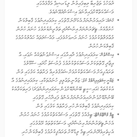
ދުވަހުގެ ތަޖުރިބާ ލިބިފައިވުން. ލީޑަރޝިޕް މަޤާމެއްގައި
މަސައްކަތްކޮށްފައިވާނަމަ އިސްކަންދެވޭނެއެވެ.
ހުނަރު:
ދަރިވަރުންނަށް އެކަށޭނަ ގޮތުގައި ކިޔަވައިދިނުމުގެ ޤާބިލްކަން
ހުރުމާއެކު، ޓީޗަރުންނަށް އިރުޝާދުދީ ތަމްރީނުކުރުމުގެ ހުނަރު ހުރުން.
މުޢާމަލާތްކުރުމުގެ ހުނަރު ރަނގަޅުވެފައި، މައްސަލަތައް ހައްލުކުރުމުގެ
ޤާބިލްކަން ހުރުން.
އިސްނެގުން:
ކިޔަވައިދިނުމުގެ ދާއިރާގައި އިސްނެގުންތަކެއް ނަގައި، އާ
އީޖާދީ ގޮތްތަކަށް މަސައްކަތްކުރުމުގެ ފުރުސަތު ހޯދައި، ސްކޫލުގެ
ތަރައްގީއަށް މަސައްކަތްކުރުމަށް ޝައުޤުވެރިވާ ފަރާތެއް ކަމުގައި ވުން.
ޒަމާނީ ކިޔަވައިދިނުމުގެ ކުޅު:
ޒަމާނީ ތަޢުލީމީ ހުނަރުތަކާއި، ކިޔަވައިދިނުމުގެ އާ
އުކުޅުތައް (އައި.ސީ.ޓީ ބޭނުންކޮށްގެން ކިޔަވައިދިނުންފަދަ) ފަރިތަކަމާއެކު
ބޭނުންކޮށްގެން ދަރިވަރުންނަށް އެންމެ ފައިދާހުރި ގޮތުގައި
ކިޔަވައިދިނުމުގެ ޤާބިލްކަން ހުރި ފަރާތެއް ކަމުގައި ވުން.
ޓީމް މެނޭޖްމެންޓް:
ޓީމެއްގެ ގޮތުގައި މަސައްކަތްކުރުމުގެ ހުނަރު ހުރުން.
އެހެން ޓީޗަރުންނަށް އިރުޝާދުދީ، މަސައްކަތްތައް ރޭވުމުގައި
އެހީތެރިވެދޭނެ އަދި ޓީމް ލީޑްކޮށް ތަރައްޤީކުރުމުގެ ޤާބިލްކަން ހުރި