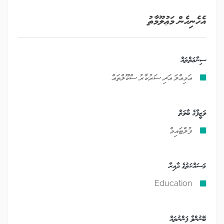
އެހެނިހެން މަޢުލޫމާތު
ސިނާޢަތްތައް
އަމިއްލަ އަދި ސަރުކާރު ސްކޫލްތައް
ވަޒީފާގެ ބާވަތް
ފުލްޓައިމް
މަސައްކަތުގެ ދާއިރާ
Education
ބޭނުންވާ ފަންނުތައް