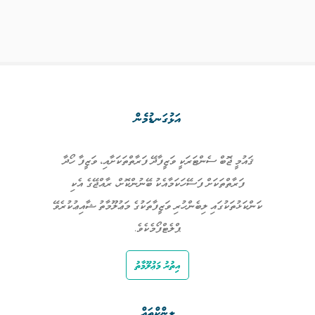
އަޅުގަނޑުމެން
ޤައުމީ ޖޮބް ސެންޓަރަކީ ވަޒީފާދޭ ފަރާތްތަކަށާއި، ވަޒީފާ ހޯދާ
ފަރާތްތަކަށް ފަސޭހަކަމާއެކު ބޭނުންކޮށް، ރާއްޖޭގެ އެކި
ކަންކަޅުތަކުގައި ލިބެންހުރި ވަޒީފާތަކުގެ މަޢުލޫމާތު ޝާއިޢުކުރެވޭ
ޕްލެޓްފޯމެކެވެ.
އިތުރު މަޢުލޫމާތު
ލިންކްތައް