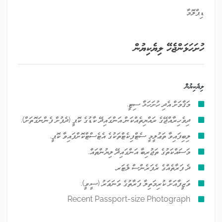
ޑިޕްލޮމާ
ހުށަހަޅަންޖެހޭ ލިޔެކިޔުން
ލިޔެކިޔުން
މަޤާމަށް އެދި ހުށަހަޅާ ސިޓީ.
ދިވެހިރާއްޖޭގެ ރައްޔިތެއްކަން އަންގައިދޭ ކާޑުގެ ކޮޕީ (ދެފުށް ފެންނަގޮތަށް).
ލިބިފައިވާ ތަޢުލީމީ ސެޓްފިކެޓްތަކުގެ އެޓެސްޓްކޮށްފައިވާ ކޮޕީ.
މަސައްކަތުގެ ތަޖުރިބާ އަންގައިދޭ ލިޔުންތައް.
ދެ ފަރާތެއްގެ ރެފަރެންސް ލެޓަރ.
ވަޒީފާއަށް ކުރިމަތިލާ ފަރާތުގެ ވަނަވަރު (ސީ.ވީ).
Recent Passport-size Photograph