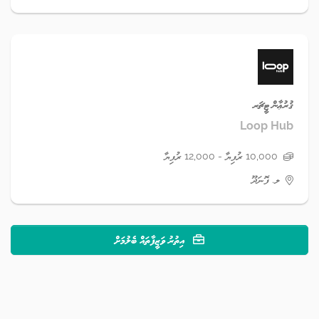
ޤުރުޢާން ޓީޗަރ
Loop Hub
10,000 ރުފިޔާ - 12,000 ރުފިޔާ
ލ. ފޮނަދޫ
އިތުރު ވަޒީފާތައް ބެލުމަށް