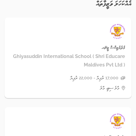
އެއްކަހަލަ ވަޒީފާތައް
މެތެމެޓިކްސް ޓީޗަރ
Ghiyasuddin International School ( Shri Educare
Maldives Pvt Ltd )
17,000 ރުފިޔާ - 22,000 ރުފިޔާ
މާލެ ސިޓީ، މާލެ