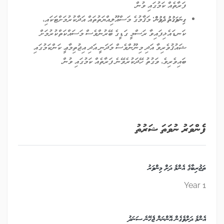
ފަރާތެއް ކަމުގައި ވުން.
ގިނަވަގުތު ދެވުން:
މަޤާމުގެ މަސްއޫލިއްޔަތުތައް އަދާކުރުމަށްޓަކައި،
ކަނޑައެޅިފައިވާ ރަސްމީ ގަޑީގެ ބޭރުންވެސް މަސައްކަތްކުރުމަށް
ޝައުޤުވެރިވާ އަދި މިނޫންވެސް މަދަނީ އަދި އިޖުތިމާޢީ ކަންކަމުގައި
ބައިވެރިވެ، ވަގުތު ހޭދަކުރެވޭނެ ފަރާތެއް ކަމުގައި ވުން.
ފެންވަރު ނުވަތަ ޝަރުތު
ތަޖުރިބާގެ އެންމެ ދަށް މިންވަރު
1 Year
އެންމެ ދަށްވެގެން އޮންނަން ޖެހޭނެ ސަނަދު