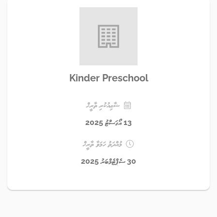
Kinder Preschool
ޝާޢިއުކުރި ތާރީޚް
13 އޯގަސްޓު 2025
މުއްދަތު ހަމަވާ ތާރީޚް
30 ސެޕްޓެމްބަރު 2025