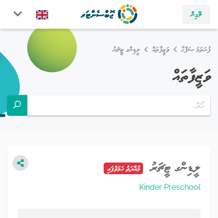
ލޮގިން
ފުރަތަމަ ޞަފްޙާ
ވަޒީފާތައް
ލީޑިންގ ޓީޗަރު
ވަޒީފާތައް
ލީޑިންގ ޓީޗަރު
މުއްދަތު ހަމަވެފައި
Kinder Preschool