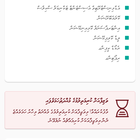
އެޑްމިނިސްޓްރޭޓިވް އެސިސްޓެންޓް ޓެކްނިކަލް ސްކިލްސް
ކޮލައެބޮރޭޝަން
އިންޓަރޕާސަނަލް ކޮމިއިނިކޭޝަން
ލީޑް ކޮލިފިކޭޝަން
ރެކޯޑް ކީޕިންގ
ރިޕޯޓިންގ
ވަޒިފާއަށް ކުރިމަތިލުމުގެ މުއްދަތުހަމަވެފައި
މާފުކުރައްވާ! މިވަޒީފާއަށް ކުރިމަތިލުމުގެ މުއްދަތު މިހާރު ހަމަވެއްޖެ
ދެން މިވަޒީފާއަކަށް ކުރިމައްޗެއް ނުލެވޭނެ.