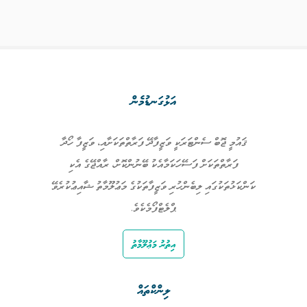
އަޅުގަނޑުމެން
ޤައުމީ ޖޮބް ސެންޓަރަކީ ވަޒީފާދޭ ފަރާތްތަކަށާއި، ވަޒީފާ ހޯދާ
ފަރާތްތަކަށް ފަސޭހަކަމާއެކު ބޭނުންކޮށް، ރާއްޖޭގެ އެކި
ކަންކަޅުތަކުގައި ލިބެންހުރި ވަޒީފާތަކުގެ މަޢުލޫމާތު ޝާއިޢުކުރެވޭ
ޕްލެޓްފޯމެކެވެ.
އިތުރު މަޢުލޫމާތު
ލިންކްތައް