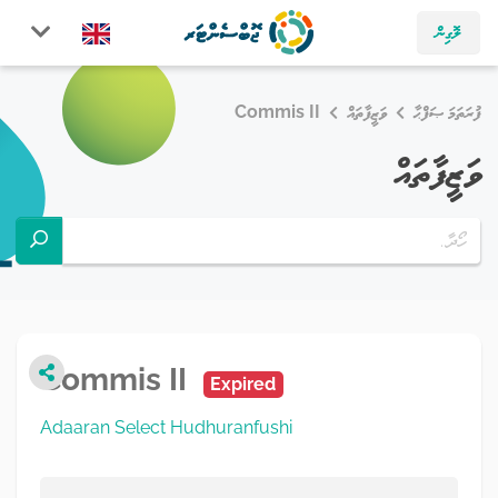
ލޮގިން
ފުރަތަމަ ޞަފްޙާ
ވަޒީފާތައް
Commis II
ވަޒީފާތައް
Commis II
Expired
Adaaran Select Hudhuranfushi