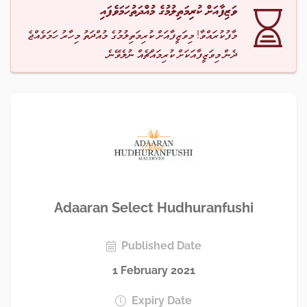
ވަޒިފާއަށް ކުރިމަތިލުމުގެ މުއްދަތުހަމަވެފައި
މާފުކުރައްވާ! މިވަޒީފާއަށް ކުރިމަތިލުމުގެ މުއްދަތު މިހާރު ހަމަވެއްޖެ
ދެން މިވަޒީފާއަކަށް ކުރިމައްޗެއް ނުލެވޭނެ.
Adaaran Select Hudhuranfushi
Published Date
1 February 2021
Expiry Date