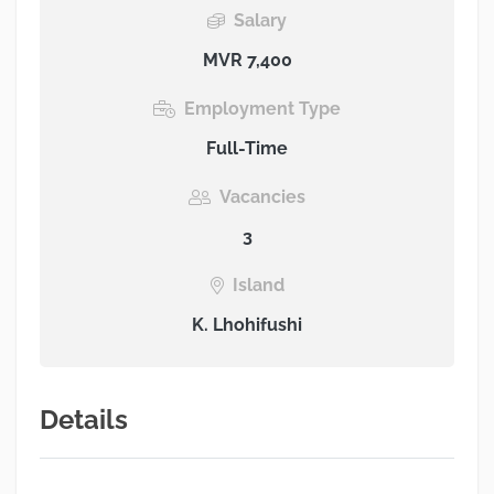
Salary
MVR 7,400
Employment Type
Full-Time
Vacancies
3
Island
K. Lhohifushi
Details