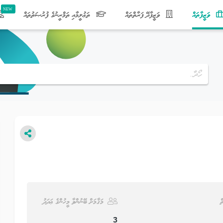
(current)
ވަޒީފާތައް
ވަޒީފާދޭ ފަރާތްތައް
ތަޢުލީމާއި ތަމްރީނުގެ ފުރުޞަތުތައް
ް
މަޤާމަށް ބޭނުންވާ މީހުންގެ ޢަދަދު
3