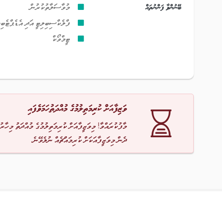
ބޭނުންވާ ފަންނުތައް
މުވާސަލާތުކުރުން
ފްލެކްސިބިލިޓީ އަދި އެޑެޕްޓެބިލ
ޓީމްވޯކް
ވަޒިފާއަށް ކުރިމަތިލުމުގެ މުއްދަތުހަމަވެފައި
މާފުކުރައްވާ! މިވަޒީފާއަށް ކުރިމަތިލުމުގެ މުއްދަތު މިހާރު
ދެން މިވަޒީފާއަކަށް ކުރިމައްޗެއް ނުލެވޭނެ.