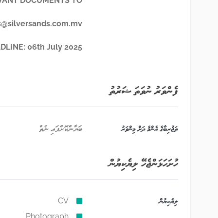
VANT DOCUMENTS TO
s@silversands.com.mv
DLINE: 06
th
July 2025
ފެންވަރު ނުވަތަ ޝަރުތު
ތަޖުރިބާގެ އެންމެ ދަށް މިންވަރު
ބަޔާންކޮށްފައި ނެތް
ހުށަހަޅަންޖެހޭ ލިޔެކިޔުން
ލިޔެކިޔުން
CV
Photograph