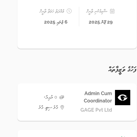
ޝާޢިއުކުރި ތާރީޚް
މުއްދަތު ހަމަވާ ތާރީޚް
29 ޖޫން 2025
6 ޖުލައި 2025
ފަހުގެ ވަޒީފާތައް
Admin Cum
0 ރުފިޔާ+
Coordinator
މާލެ ސިޓީ، މާލެ
GAGE Pvt Ltd