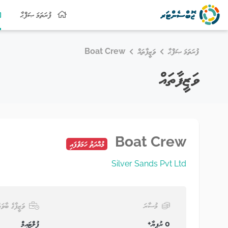
ފުރަތަމަ ޞަފްޙާ
ފުރަތަމަ ޞަފްޙާ
ވަޒީފާތައް
Boat Crew
ވަޒީފާތައް
Boat Crew
މުއްދަތު ހަމަވެފައި
Silver Sands Pvt Ltd
މުސާރަ
ވަޒީފާގެ ބާވަތ
0 ރުފިޔާ+
ފުލްޓައިމް