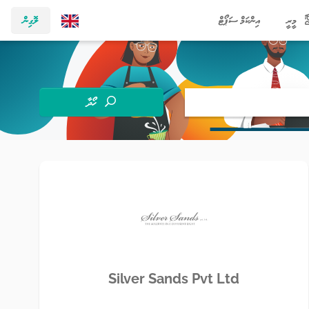
މީރީ
އިންކަމް ސަޕޯޓް
ލޮގިން
ހޯދާ
Silver Sands Pvt Ltd