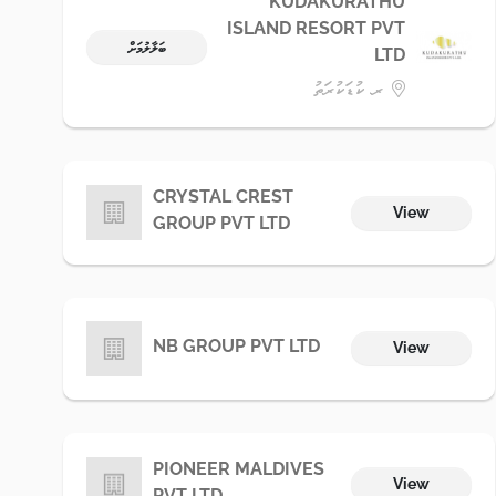
KUDAKURATHU
ISLAND RESORT PVT
ބަލާލުމަށް
LTD
ރ. ކުޑަކުރަތު
CRYSTAL CREST
View
GROUP PVT LTD
NB GROUP PVT LTD
View
PIONEER MALDIVES
View
PVT LTD