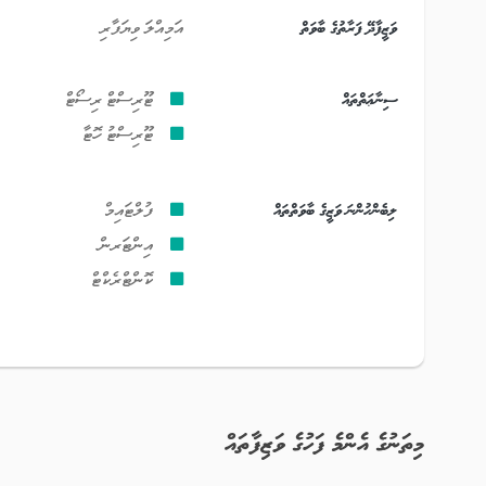
ވަޒީފާދޭ ފަރާތުގެ ބާވަތް
އަމިއްލަ ވިޔަފާރި
ސިނާޢަތްތައް
ޓޫރިސްޓް ރިސޯޓް
ޓޫރިސްޓު ހޮޓާ
ލިބެންހުންނަ ވަޒީގެ ބާވަތްތައް
ފުލްޓައިމް
އިންޓަރން
ކޮންޓްރެކްޓް
މިތަނުގެ އެންމެ ފަހުގެ ވަޒިފާތައް