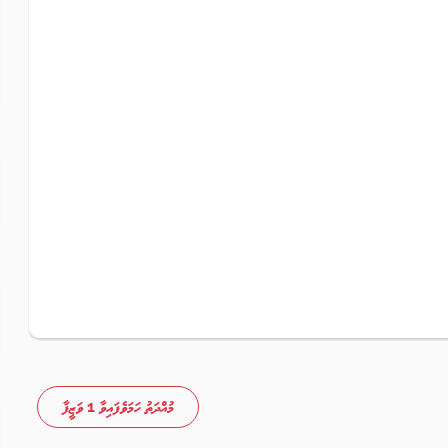
މުއްދަތު ހަމަވެފައިވާ 1 ވަޒީފާ