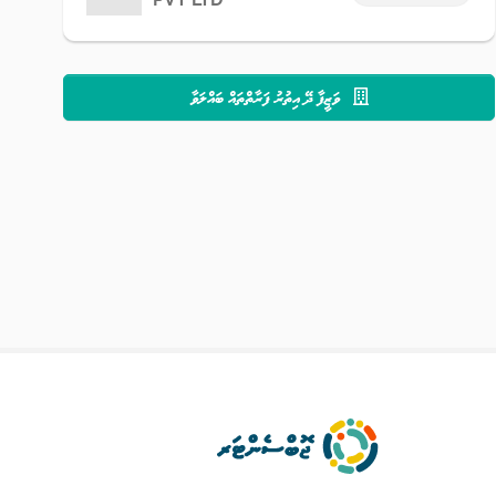
ވަޒީފާ ދޭ އިތުރު ފަރާތްތައް ބައްލަވާ