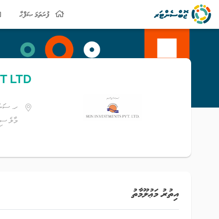
ފުރަތަމަ ޞަފްޙާ
T LTD
ހ. ސަން
މާލެ ސިޓ
އިތުރު މަޢުލޫމާތު