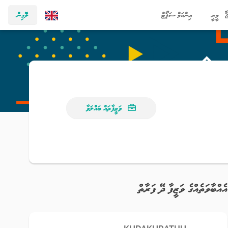
މީރީ
އިންކަމް ސަޕޯޓް
ލޮގިން
ވަޒީފާތައް ބައްލަވާ
އެއްބާވަތެއްގެ ވަޒީފާ ދޭ ފަރާތް