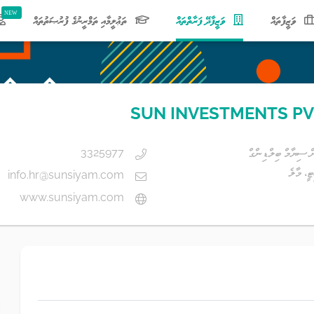
(current)
ވަޒީފާތައް
ވަޒީފާދޭ ފަރާތްތައް
ތަޢުލީމާއި ތަމްރީނުގެ ފުރުޞަތުތައް
SUN INVESTMENTS PV
 ސިޔާމް ބިލްޑިންގް
3325977
ީ، މާލެ
info.hr@sunsiyam.com
www.sunsiyam.com