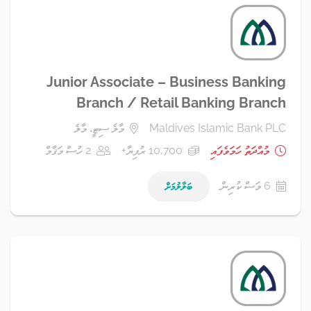
Junior Associate – Business Banking
Branch / Retail Banking Branch
Maldives Islamic Bank PLC
މާލެ ސިޓީ، މާލެ
މުއްދަތު ހަމަވެފައި
10,700 ރުފިޔާ+
2 ހުސް މަޤާމް
6 މަސް ކުރިން
ބަލާލުމަށް