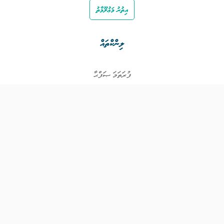
އިތުރު މަޢުލޫމާތު
ލިންކްތައް
ފުރަތަމަ ޞަފްޙާ
ވަޒީފާތައް
ވަޒީފާދޭ ފަރާތްތައް
ތަޢުލީމާއި ތަމްރީނުގެ ފުރުޞަތުތައް
އިންކަމް ސަޕޯޓް
ވިޖެޓް ގެނެރޭޓް
ގުޅުއްވުމަށް