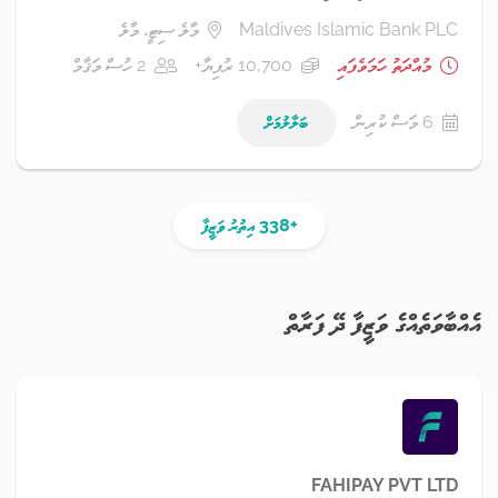
Maldives Islamic Bank PLC
މާލެ ސިޓީ، މާލެ
މުއްދަތު ހަމަވެފައި
10,700 ރުފިޔާ+
2 ހުސް މަޤާމް
6 މަސް ކުރިން
ބަލާލުމަށް
+338 އިތުރު ވަޒީފާ
އެއްބާވަތެއްގެ ވަޒީފާ ދޭ ފަރާތް
FAHIPAY PVT LTD