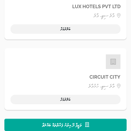
LUX HOTELS PVT LTD
މާލެ ސިޓީ، މާލެ
ބަލާލުމަށް
CIRCUIT CITY
މާލެ ސިޓީ، ހުޅުމާލެ
ބަލާލުމަށް
ވަޒީފާ ދޭ އިތުރު ފަރާތްތައް ބައްލަވާ