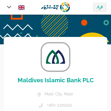
ލޮގިން
Maldives Islamic Bank PLC
Male' City, Male'
+960 3325555