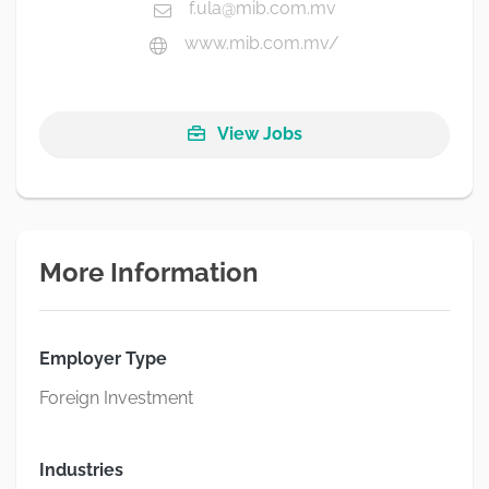
f.ula@mib.com.mv
www.mib.com.mv/
View Jobs
More Information
Employer Type
Foreign Investment
Industries