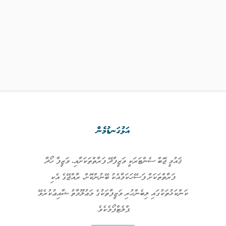
އަޅުގަނޑުމެން
ޤައުމީ ޖޮބް ސެންޓަރަކީ ވަޒީފާދޭ ފަރާތްތަކަށާއި، ވަޒީފާ ހޯދާ
ފަރާތްތަކަށް ފަސޭހަކަމާއެކު ބޭނުންކޮށް، ރާއްޖޭގެ އެކި
ކަންކަޅުތަކުގައި ލިބެންހުރި ވަޒީފާތަކުގެ މަޢުލޫމާތު ޝާއިޢުކުރެވޭ
ޕްލެޓްފޯމެކެވެ.