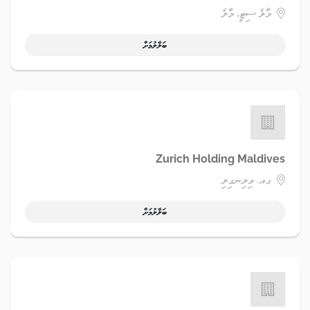
މާލެ ސިޓީ، މާލެ
ބަލާލުމަށް
Zurich Holding Maldives
ގއ. ވިލިނގިލި
ބަލާލުމަށް