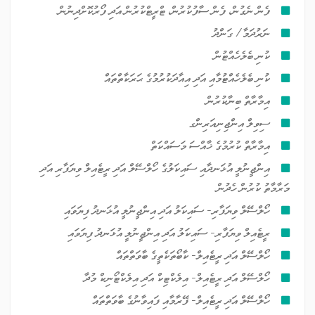
ފެން ނެގުން، ފެން ސާފުކުރުން، ޓްރީޓްކުރުން އަދި ފޯރުކޮށްދިނުން
ނަރުދަމާ/ ގަންދު
ކުނި ބެލެހެއްޓުން
ކުނި ބެލެހެއްޓުމާއި އަދި އިއާދަކުރުމުގެ ޙަރަކާތްތައް
އިމާރާތް ބިނާކުރުން
ސިވިލް އިންޖިނިއަރިންގ
އިމާރާތް ކުރުމުގެ ޚާއްސަ މަސައްކަތް
އިންޖީނުލީ އުޅަނދާއި ސައިކަލުގެ ހޯލްސޭލް އަދި ރީޓެއިލް ވިޔަފާރި އަދި
މަރާމާތު ކުރުން ހެދުން
ހޯލްސޭލް ވިޔަފާރި- ސައިކަލު އަދި އިންޖީނުލީ އުޅަނދު ފިޔަވައި
ރީޓެއިލް ވިޔަފާރި- ސައިކަލު އަދި އިންޖީނުލީ އުޅަނދު ފިޔަވައި
ހޯލްސޭލް އަދި ރީޓެއިލް- ކާބޯތަކެތީގެ ބާވަތްތައް
ހޯލްސޭލް އަދި ރީޓެއިލް- އިލެކްޓިކް އަދި އިލެކްޓޯނިކް މުދާ
ހޯލްސޭލް އަދި ރީޓެއިލް- ފޭރާމާއި ފައިވާނުގެ ބާވަތްތައް