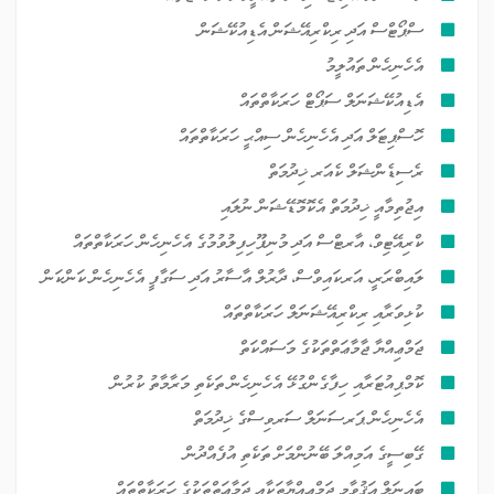
ސްޕޯޓްސް އަދި ރިކްރިއޭޝަން އެޑިއުކޭޝަން
އެހެނިހެން ތައުލީމު
އެޑިއުކޭޝަނަލް ސަޕޯޓް ހަރަކާތްތައް
ހޮސްޕިޓަލް އަދި އެހެނިހެން ސިއްޙީ ހަރަކާތްތައް
ރެސިޑެންޝަލް ކެއަރ ޚިދުމަތް
އިޖުތިމާއީ ޚިދުމަތް އެކޮމޮޑޭޝަން ނުލައި
ކްރިއޭޓިވް، އާރޓްސް އަދި މުނިފޫހިފިލުވުމުގެ އެހެނިހެން ހަރަކާތްތައް
ލައިބްރަރީ، އަރކައިވްސް، ދާރުލް އާސާރު އަދި ސަގާފީ އެހެނިހެން ކަންކަން
ކުޅިވަރާއި ރިކްރިއޭޝަނަލް ހަރަކާތްތައް
ޖަމްޢިއްޔާ ޖާމާޢަތްތަކުގެ މަސައްކަތް
ކޮމްޕިއުޓަރާއި ހިފާގެންގުޅޭ އެހެނިހެން ތަކެތި މަރާމާތު ކުރުން
އެހެނިހެން ޕަރސަނަލް ސަރވިސްގެ ޚިދުމަތް
ގޭބިސީގެ އަމިއްލަ ބޭނުންމަށް ތަކެތި އުފެއްދުން
ބައިނަލް އަޤުވާމީ ޖަމްޢިއްޔާތަކާއި ޖަމާޢަތްތަކުގެ ހަރަކާތްތައް