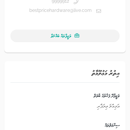
9999912
bestpricehardware@live.com
ވަޒީފާތައް ބައްލަވާ
އިތުރު މަޢުލޫމާތު
ވަޒީފާދޭ ފަރާތުގެ ބާވަތް
އަމިއްލަ ވިޔަފާރި
ސިނާޢަތްތައް