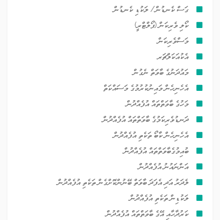
ގަސް ކެނޑުން/ ލަކުޑި ކެނޑުން
ކޯލި ވެރިކަން (ޕޯލްޓްރީ)
މަސްވެރިކަން
އެކުއަކަލްޗަރ
މައުދަނުގެ ބާވަތް ނެގުން
އެހެނިހެން މައިނުކުރުމުގެ މަސައްކަތް
މަހުގެ ބާވަތްތައް އުފެއްދުން
ދަނޑުވެރިކަމުގެ ބާވަތްތައް އުފެއްދުން
އެހެނިހެން ކާބޯ ތަކެތި އުފެއްދުން
ބުއިމުގެބާވަތްތައް އުފެއްދުން
އަންނައުނު އުފެއްދުން
ލެދަރު އަދި އެފަދަ ބާވަތް ބޭނުންކޮށްގެން ތަކެތި އުފެއްދުން
ލަކުޑިން ތަކެތި އުފެއްދުން
ކަރުދާހާއި އޭގެ ބާވަތްތައް އުފެއްދުން