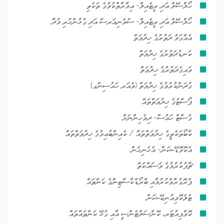
ހޯލްސޭލް އަދި ރީޓެއިލް- އިމާރާތްކުމުގެ ތަކެތި
ހޯލްސޭލް އަދި ރީޓެއިލް- ސުވެނިއަރސް އަދި ގުޅުންހުރި މުދާ
އެއްގަމު ދަތުރުގެ ޚިދުމަތް
ކަނޑުދަތުރުގެ ޚިދުމަތް
ވައިގެދަތުރުގެ ޚިދުމަތް
ގުދަންކުރުމުގެ ޚިދުމަތް (ވެއަރ ހައުސިންގ)
ޕޯސްޓުގެ ޚިދުމަތްތައް
ގެސްޓް ހައުސް- ދިވެހިންނަށް
ކާބޯތަކެތީގެ ޚިދުމަތްތައް / ކެއިންބުއިމުގެ ޚިދުމަތްތައް
އެކޮމޮޑޭޝަން- އެހެނިހެން
ޗާޕުކުރުމުގެ މަސައްކަތް
ޕްރޮގުރާމްކުރުމާއި ބްރޯޑްކާސްޓިންގެ ކަންތައް
ޓެލެކޮމިއުނިކޭޝަން
ކޮމްޕިއުޓަރ، ކޮންސަލްޓެންސީ އާއި ގުޅޭ ކަންތައްތައް