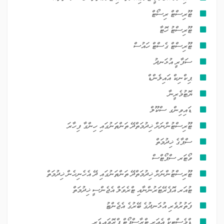
ޓޫރިސްޓް ރިސޯޓް
ޓޫރިސްޓު ހޮޓާ
ޓޫރިސްޓް ގެސްޓް ހައުސް
ސަފާރީ އުޅަނދު
ޕިކްނިކް އައިލެންޑް
ޔޮޓުމެރީނާ
ޑައިވިންގ ސްކޫލް
ޓޫރިސްޓުންނަށް ޚިދުމަތްދޭ ތަންތަނުގައި ހިންގާ ފިހާރަ
ސްޕާގެ ޚިދުމަތް
ވޯޓަރ ސްޕޯޓްސް
ޓޫރިސްޓުންނަށް ޚިދުމަތްދޭ ތަންތަނުގައި ދޭ އެހެނިހެން ޚިދުމަތް
ޓުއަރ އޮޕެރޭޓަރުންނާއި ޓްރެވަލް އެޖެންސީ ޚިދުމަތް
ފަތުރުވެރި އުޅަނދުގެ ބޭރުގެ އެޖެންޓު
ޑްމެސްޓިކް އެއަރ ޓްރާސްޕޯޓް ޕްރޮވައިޑަރ