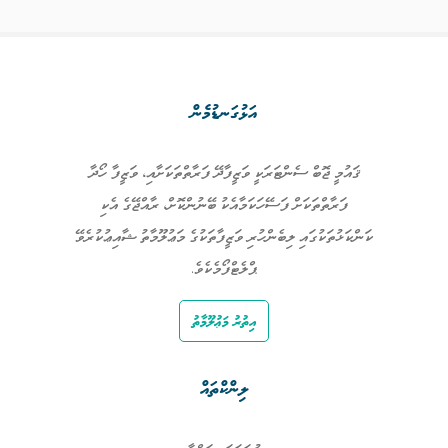
އަޅުގަނޑުމެން
ޤައުމީ ޖޮބް ސެންޓަރަކީ ވަޒީފާދޭ ފަރާތްތަކަށާއި، ވަޒީފާ ހޯދާ
ފަރާތްތަކަށް ފަސޭހަކަމާއެކު ބޭނުންކޮށް، ރާއްޖޭގެ އެކި
ކަންކަޅުތަކުގައި ލިބެންހުރި ވަޒީފާތަކުގެ މަޢުލޫމާތު ޝާއިޢުކުރެވޭ
ޕްލެޓްފޯމެކެވެ.
އިތުރު މަޢުލޫމާތު
ލިންކްތައް