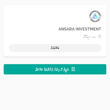
ANSARA INVESTMENT
ހއ. ދިއްދޫ
ބަލާލުމަށް
ވަޒީފާ ދޭ އިތުރު ފަރާތްތައް ބައްލަވާ