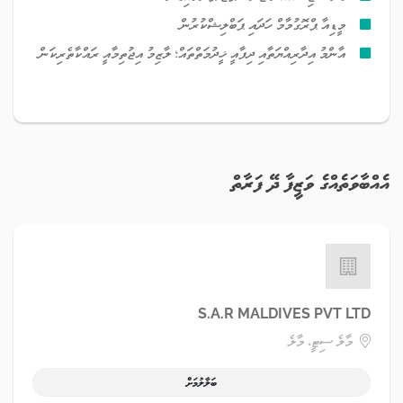
މީޑިއާ ޕްރޮގުމާމް ހަދައި ޕަބްލިޝްކުރުން
އާންމު އިދާރިއްޔަތާއި ދިފާއީ ޚީދުމަތްތައް؛ ލާޒިމު އިޖުތިމާއީ ރައްކާތެރިކަން
އެއްބާވަތެއްގެ ވަޒީފާ ދޭ ފަރާތް
S.A.R MALDIVES PVT LTD
މާލެ ސިޓީ، މާލެ
ބަލާލުމަށް