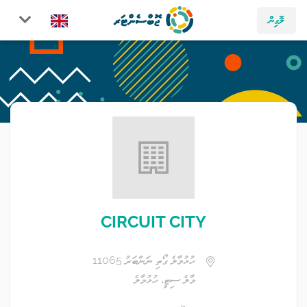
ލޮގިން
CIRCUIT CITY
ހުޅުމާލެ ގޯތި ނަންބަރު 11065
މާލެ ސިޓީ، ހުޅުމާލެ