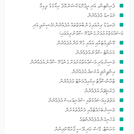
ޕްރިންޓިންގ އަދި ރީޕްރޮޑަކްޝަން އޮފް ރިކޯޑެޑް މީޑިއާ
ދަގަނޑު އުފެއްދުން
ދަނގަޑު ވިރުވައިގެން ބާވަތްތައް އުފެއްދުން (މެޝިނަރީ އަދި
މަސައްކަތްކުރުމަށް ގެންގުޅޭ ސާމާނު ފިޔަވައި)
ކޮންޕިއުޓަރާއި އެއާއި ގުޅޭ މުދާ އުފެއްދުން
ކަރަންޓު ސާމާނު އުފެއްދުން
މެޝިނު އަދި މަސައްކަތްކުރުމަށް ގެންގުޅޭ ސާމާނު އުފެއްދުން
އިންޖީނުލީ އުޅަނދު އުފެއްދުން
ޓްރާންސްޕޯޓް އިކުއިޕްމަންޓް އުފެއްދުން
ފަރުނީޗަރު އުފެއްދުން
އަތްތެރިމަސައްކަތާއި ސުވެނިއަރސް އުފެއްދުން
މެޝިނު ބެހެއްޓުމާއި މަރާމާތުކުރުން
އެހެނިހެން އުފެއްދުންތައް
ކަރަންޓް، ގޭސް، އަދި އޭ.ސީ ފޯރުކޮށްދިނުން