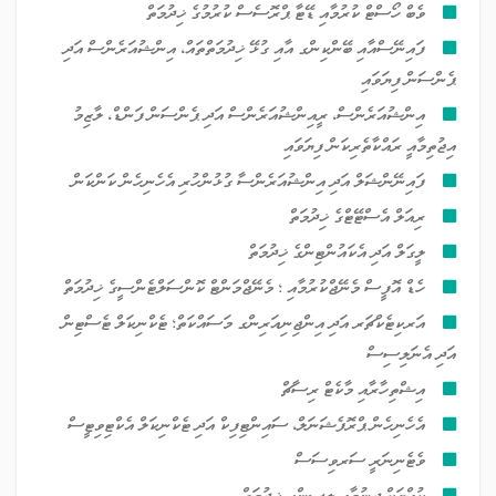
ވެބް ހޯސްޓް ކުރުމާއި ޑޭޓާ ޕްރޮސެސް ކުރުމުގެ ޚިދުމަތް
ފައިނޭސްއާއި ބޭންކިންގ އާއި ގުޅޭ ޚިދުމަތްތައް، އިންޝުއަރެންސް އަދި
ޕެންސަން ފިޔަވައި
އިންޝުއަރެންސް، ރީއިންޝުއަރެންސް އަދި ޕެންސަން ފަންޑް، ލާޒިމު
އިޖުތިމާއީ ރައްކާތެރިކަން ފިޔަވައި
ފައިނޭންޝަލް އަދި އިންޝުއަރެންސާ ގުޅުންހުރި އެހެނިހެން ކަންކަން
ރިއަލް އެސްޓޭޓްގެ ޚިދުމަތް
ލީގަލް އަދި އެކައުންޓިންގެ ޚިދުމަތް
ހެޑް އޮފީސް މެނޭޖްކުރުމާއި ؛ މެނޭޖްމަންޓް ކޮންސަލްޓެންސީގެ ޚިދުމަތް
އަރކިޓެކްޗަރ އަދި އިންޖިނިއަރިންގ މަސައްކަތް؛ ޓެކްނިކަލް ޓެސްޓިން
އަދި އެނަލިސިސް
އިޝްތިހާރާއި މާކެޓް ރިސާޗް
އެހެނިހެން ޕްރޮފެޝަނަލް، ސައިންޓިފިކް އަދި ޓެކްނިކަލް އެކްޓިވިޓީސް
ވެޓެނިނަރީ ސަރވިސަސް
ކުއްޔަށް ދިނުމާއި ލީސިންގ ޚިދުމަތް