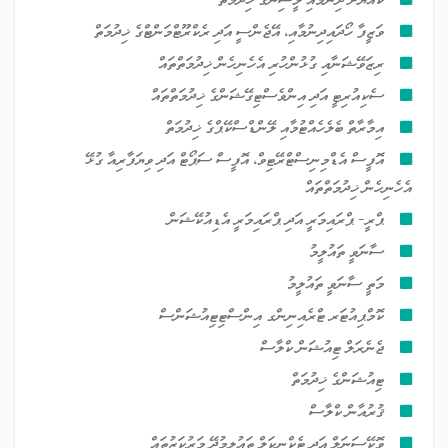
ވަޒީފާ ހޯދައިދިނުމާއި، އޭޖެންސީ އަދި ރެކްރޫޓްމަންޓްގެ ޚިދުމަތް
ރިޒަވޭޝަނާއި ގުޅުންހުރި އެހެނިހެން ޚިދުމަތްތައް
ސެކިއުރިޓީ އަދި އިންވެސްޓިގޭޝަންގެ ޚިދުމަތްތައް
އިމާރާތް ބެލެހެއްޓުމާއި ލޭންޑްސްކޭޕްގެ ޚިދުމަތް
އޮފީސް އެޑްމިނިސްޓްރޭޓިވް، އޮފީސް ސަޕޯޓް އަދި ވިޔަފާރިއާ ގުޅޭ
އެހެނިހެން ޚިދުމަތްތައް
ޕްރީ- ޕްރައިމަރީ އަދި ޕްރައިމަރީ އެޑިއުކޭޝަން
ސާނަވީ ތައުލީމު
މަތީ ސާނަވީ ތައުލީމު
ކޮމްޕިއުޓަރ ޓްރެއިނިންގ އިންސްޓިޓިއުޝަންސް
ޖެނެރަލް ޓިއުޝަން ކްލާސް
ޓިއުޝަންގެ ޚިދުމަތް
ޤުރުއާން ކްލާސް
ވޮކޭސަނަލް އަދި ޓެކްނިކަލް ތައުލީމުދޭ މަރުކަޒުތައް