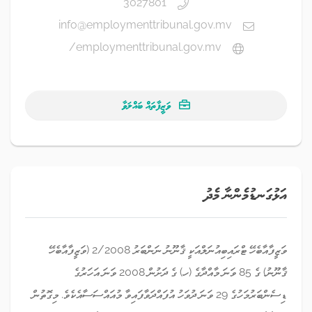
3027801
info@employmenttribunal.gov.mv
employmenttribunal.gov.mv/
ވަޒީފާތައް ބައްލަވާ
އަޅުގަނޑުމެންނާ މެދު
ވަޒީފާއާބެހޭ ޓްރައިބިއުނަލްއަކީ ޤާނޫނު ނަންބަރު 2/2008 (ވަޒީފާއާބެހޭ
ޤާނޫނު) ގެ 85 ވަނަ މާއްދާގެ (ހ) ގެ ދަށުން 2008 ވަނަ އަހަރުގެ
ޑިސެންބަރުމަހުގެ 29 ވަނަ ދުވަހު އުފައްދަވާފައިވާ މުއައްސަސާއެކެވެ. މިގޮތުން