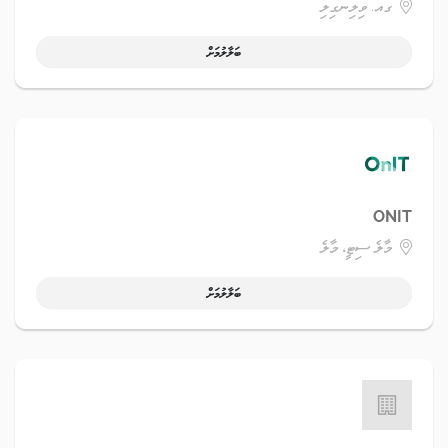
ގއ. ވިލިނގިލި
ބަލާލުމަށް
ONIT
މާލެ ސިޓީ، މާލެ
ބަލާލުމަށް