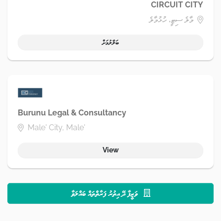
CIRCUIT CITY
މާލެ ސިޓީ، ހުޅުމާލެ
ބަލާލުމަށް
Burunu Legal & Consultancy
Male' City, Male'
View
ވަޒީފާ ދޭ އިތުރު ފަރާތްތައް ބައްލަވާ