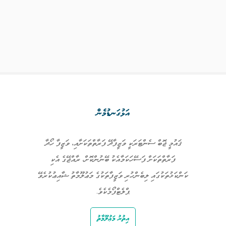
އަޅުގަނޑުމެން
ޤައުމީ ޖޮބް ސެންޓަރަކީ ވަޒީފާދޭ ފަރާތްތަކަށާއި، ވަޒީފާ ހޯދާ
ފަރާތްތަކަށް ފަސޭހަކަމާއެކު ބޭނުންކޮށް، ރާއްޖޭގެ އެކި
ކަންކަޅުތަކުގައި ލިބެންހުރި ވަޒީފާތަކުގެ މަޢުލޫމާތު ޝާއިޢުކުރެވޭ
ޕްލެޓްފޯމެކެވެ.
އިތުރު މަޢުލޫމާތު