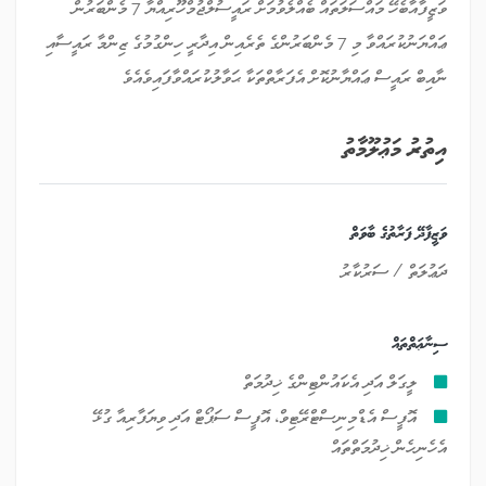
ވަޒީފާއާބެހޭ މައްސަލަތައް ބެއްލެވުމަށް ރައީސުލްޖުމްހޫރިއްޔާ 7 މެންބަރުން
ޢައްޔަނުކުރައްވާ މި 7 މެންބަރުންގެ ތެރެއިން އިދާރީ ހިންގުމުގެ ޒިންމާ ރައީސާއި
ނާއިބް ރައީސް ޢައްޔާނުކޮށް އެފަރާތްތަކާ ޙަވާލުކުރައްވާފައިވެއެވެ
އިތުރު މަޢުލޫމާތު
ވަޒީފާދޭ ފަރާތުގެ ބާވަތް
ދަޢުލަތް / ސަރުކާރު
ސިނާޢަތްތައް
ލީގަލް އަދި އެކައުންޓިންގެ ޚިދުމަތް
އޮފީސް އެޑްމިނިސްޓްރޭޓިވް، އޮފީސް ސަޕޯޓް އަދި ވިޔަފާރިއާ ގުޅޭ
އެހެނިހެން ޚިދުމަތްތައް