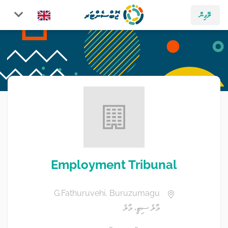
ލޮގިން
Employment Tribunal
G.Fathuruvehi, Buruzumagu
މާލެ ސިޓީ، މާލެ