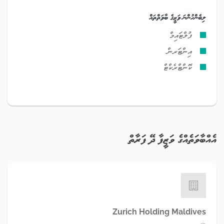
ލިބެންހުންނަ ވަޒީގެ ބާވަތްތައް
ފުލްޓައިމް
އިންޓަރން
ކޮންޓްރެކްޓް
އެއްބާވަތެއްގެ ވަޒީފާ ދޭ ފަރާތް
Zurich Holding Maldives