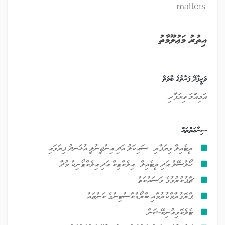
matters.
އިތުރު މަޢުލޫމާތު
ވަޒީފާދޭ ފަރާތުގެ ބާވަތް
އަމިއްލަ ވިޔަފާރި
ސިނާޢަތްތައް
ރީޓެއިލް ވިޔަފާރި- ސައިކަލު އަދި އިންޖީނުލީ އުޅަނދު ފިޔަވައި
ހޯލްސޭލް އަދި ރީޓެއިލް- އިލެކްޓިކް އަދި އިލެކްޓޯނިކް މުދާ
ޗާޕުކުރުމުގެ މަސައްކަތް
ޕްރޮގުރާމްކުރުމާއި ބްރޯޑްކާސްޓިންގެ ކަންތައް
ޓެލެކޮމިއުނިކޭޝަން