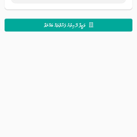
ވަޒީފާ ދޭ އިތުރު ފަރާތްތައް ބައްލަވާ