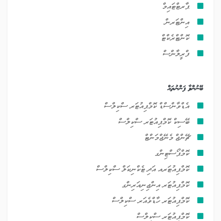
ޕާރޓްޓައިމް
އިންޓަރން
ކޮންޓްރެކްޓް
ފްރީލާންސް
ބޭނުންވާ ފަންނުތައް
އެޑްވާންސްޑް ކޮމްޕިއުޓަރ ސްކިލްސް
ބޭސިކް ކޮމްޕިއުޓަރ ސްކިލްސް
ޗޭންޖް މެނޭޖްމަންޓް
ކޮމްޕޯސްޓިންގ
ކޮމްޕިއުޓަރއ އަދި ޓެކްނިކަލް ސްކިލްސް
ކޮމްޕިއުޓަރ އިންޖިނިއަރިންގ
ކޮމްޕިއުޓަރ ހާޑްވެއަރ ސްކިލްސް
ކޮމްޕިއުޓަރ ސްކިލްސް