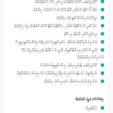
ކޮމްޕިއުޓަރ، ކޮންސަލްޓެންސީ އާއި ގުޅޭ ކަންތައްތައް
ވެބް ހޯސްޓް ކުރުމާއި ޑޭޓާ ޕްރޮސެސް ކުރުމުގެ ޚިދުމަތް
ލީގަލް އަދި އެކައުންޓިންގެ ޚިދުމަތް
ހެޑް އޮފީސް މެނޭޖްކުރުމާއި ؛ މެނޭޖްމަންޓް ކޮންސަލްޓެންސީގެ ޚިދުމަތް
އިޝްތިހާރާއި މާކެޓް ރިސާޗް
އެހެނިހެން ޕްރޮފެޝަނަލް، ސައިންޓިފިކް އަދި ޓެކްނިކަލް އެކްޓިވިޓީސް
އޮފީސް އެޑްމިނިސްޓްރޭޓިވް، އޮފީސް ސަޕޯޓް އަދި ވިޔަފާރިއާ ގުޅޭ
އެހެނިހެން ޚިދުމަތްތައް
ކޮމްޕިއުޓަރ ޓްރެއިނިންގ އިންސްޓިޓިއުޝަންސް
ކްރިއޭޓިވް، އާރޓްސް އަދި މުނިފޫހިފިލުވުމުގެ އެހެނިހެން ހަރަކާތްތައް
އެހެނިހެން ޕަރސަނަލް ސަރވިސްގެ ޚިދުމަތް
ލިބެންހުންނަ ވަޒީގެ ބާވަތްތައް
ފުލްޓައިމް