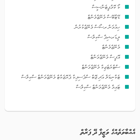
ކޯ ކޮމްޕީޓެންސީސް
ޑޭޓާބޭސް މެނޭޖްމެންޓް
ހިއުމަން ރސޯސް މެނޭޖްކުރުން
ލީޑަރޝިޕް ސްކިލްސް
މެނޭޖްމެންޓް
އޮފީސް މެނޭޖްމަންޓް
ސްޓްރެޓެޖިކް މެނޭޖްމަންޓް
ޓެކްނިކަލް އަދި ޖޮބް ސްޕެސިފިކް ޕްރޮޖެކްޓް މެނޭޖްމަންޓް ސްކިލްސް
ޓައިމް މެނޭޖްމަންޓް ސްކިލްސް
އެއްބާވަތެއްގެ ވަޒީފާ ދޭ ފަރާތް