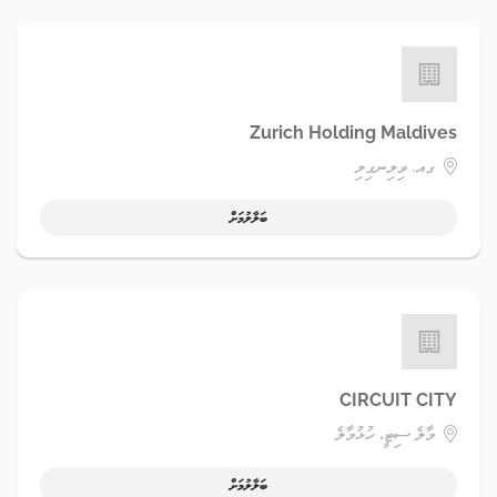
Zurich Holding Maldives
ގއ. ވިލިނގިލި
ބަލާލުމަށް
CIRCUIT CITY
މާލެ ސިޓީ، ހުޅުމާލެ
ބަލާލުމަށް