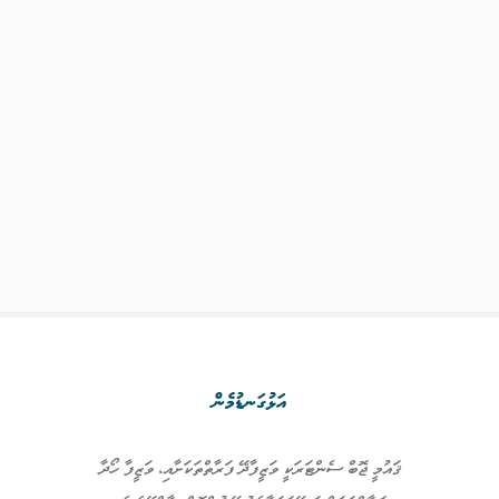
އަޅުގަނޑުމެން
ޤައުމީ ޖޮބް ސެންޓަރަކީ ވަޒީފާދޭ ފަރާތްތަކަށާއި، ވަޒީފާ ހޯދާ