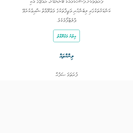
ފަރާތްތަކަށް ފަސޭހަކަމާއެކު ބޭނުންކޮށް، ރާއްޖޭގެ އެކި
ކަންކަޅުތަކުގައި ލިބެންހުރި ވަޒީފާތަކުގެ މަޢުލޫމާތު ޝާއިޢުކުރެވޭ
ޕްލެޓްފޯމެކެވެ.
އިތުރު މަޢުލޫމާތު
ލިންކްތައް
ފުރަތަމަ ޞަފްޙާ
ވަޒީފާތައް
ވަޒީފާދޭ ފަރާތްތައް
ތަޢުލީމާއި ތަމްރީނުގެ ފުރުޞަތުތައް
އިންކަމް ސަޕޯޓް
ވިޖެޓް ގެނެރޭޓް