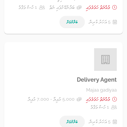
މުއްދަތު ހަމަވެފައި
ބަޔާންކޮށްފައި ނެތް
1 ހުސް މަޤާމް
5 އަހަރު ކުރިން
ބަލާލުމަށް
Delivery Agent
Majaa gadiyaa
މުއްދަތު ހަމަވެފައި
5,000 ރުފިޔާ - 7,000 ރުފިޔާ
1 ހުސް މަޤާމް
5 އަހަރު ކުރިން
ބަލާލުމަށް