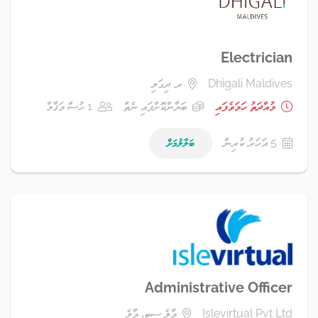
Electrician
Dhigali Maldives
ރ. ދިގަލި
މުއްދަތު ހަމަވެފައި
ބަޔާންކޮށްފައި ނެތް
1 ހުސް މަޤާމް
5 އަހަރު ކުރިން
ބަލާލުމަށް
Administrative Officer
Islevirtual Pvt Ltd
މާލެ ސިޓީ، މާލެ