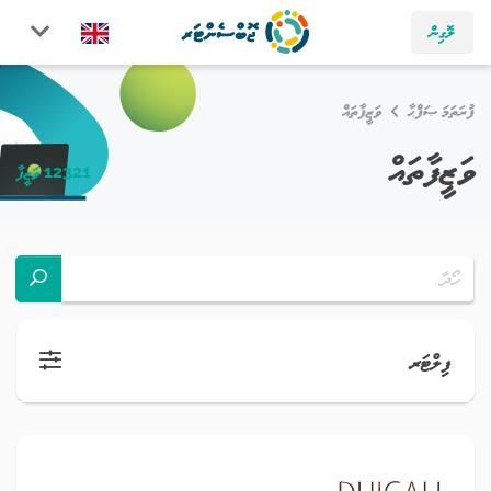
ލޮގިން
ފުރަތަމަ ޞަފްޙާ
ވަޒީފާތައް
ވަޒީފާތައް
12321 ވަޒީފާ
ފިލްޓަރ