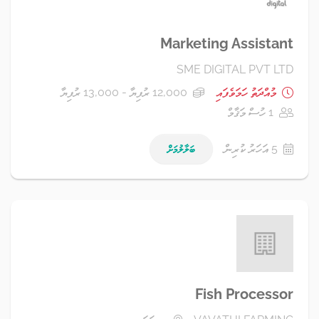
Marketing Assistant
SME DIGITAL PVT LTD
މުއްދަތު ހަމަވެފައި
12,000 ރުފިޔާ - 13,000 ރުފިޔާ
1 ހުސް މަޤާމް
5 އަހަރު ކުރިން
ބަލާލުމަށް
Fish Processor