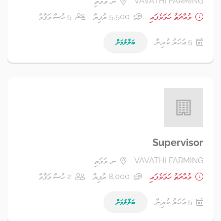
VAVATHI FARMING
ނ. ވަވަތި
މުއްދަތު ހަމަވެފައި
5,500 ރުފިޔާ
5 ހުސް މަޤާމް
5 އަހަރު ކުރިން
ބަލާލުމަށް
Supervisor
VAVATHI FARMING
ނ. ވަވަތި
މުއްދަތު ހަމަވެފައި
8,000 ރުފިޔާ
2 ހުސް މަޤާމް
5 އަހަރު ކުރިން
ބަލާލުމަށް