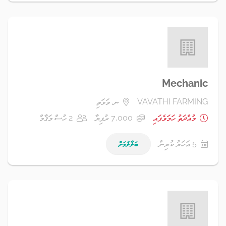
Mechanic
VAVATHI FARMING
ނ. ވަވަތި
މުއްދަތު ހަމަވެފައި
7,000 ރުފިޔާ
2 ހުސް މަޤާމް
5 އަހަރު ކުރިން
ބަލާލުމަށް