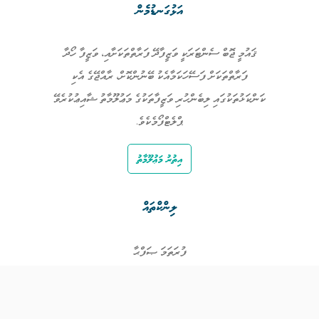
އަޅުގަނޑުމެން
ޤައުމީ ޖޮބް ސެންޓަރަކީ ވަޒީފާދޭ ފަރާތްތަކަށާއި، ވަޒީފާ ހޯދާ
ފަރާތްތަކަށް ފަސޭހަކަމާއެކު ބޭނުންކޮށް، ރާއްޖޭގެ އެކި
ކަންކަޅުތަކުގައި ލިބެންހުރި ވަޒީފާތަކުގެ މަޢުލޫމާތު ޝާއިޢުކުރެވޭ
ޕްލެޓްފޯމެކެވެ.
އިތުރު މަޢުލޫމާތު
ލިންކްތައް
ފުރަތަމަ ޞަފްޙާ
ވަޒީފާތައް
ވަޒީފާދޭ ފަރާތްތައް