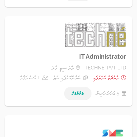
IT Administrator
TECHNE' PVT LTD
މާލެ ސިޓީ، މާލެ
މުއްދަތު ހަމަވެފައި
ބަޔާންކޮށްފައި ނެތް
1 ހުސް މަޤާމް
5 އަހަރު ކުރިން
ބަލާލުމަށް