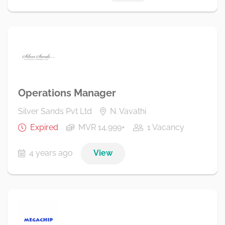
Operations Manager
Silver Sands Pvt Ltd
N. Vavathi
Expired
MVR 14,999+
1 Vacancy
4 years ago
View