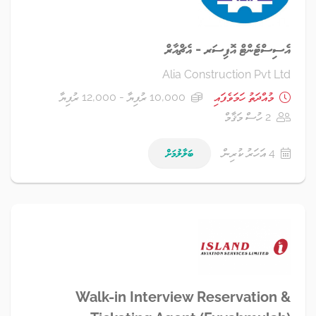
އެސިސްޓެންޓް އޮފިސަރ - އެޗްއާރް
Alia Construction Pvt Ltd
މުއްދަތު ހަމަވެފައި
10,000 ރުފިޔާ - 12,000 ރުފިޔާ
2 ހުސް މަޤާމް
4 އަހަރު ކުރިން
ބަލާލުމަށް
Walk-in Interview Reservation &