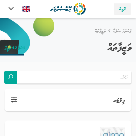
ލޮގިން
ފުރަތަމަ ޞަފްޙާ
ވަޒީފާތައް
ވަޒީފާތައް
12321 ވަޒީފާ
ފިލްޓަރ