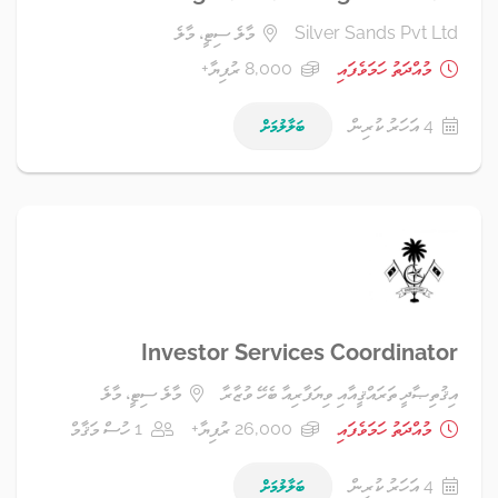
Silver Sands Pvt Ltd
މާލެ ސިޓީ، މާލެ
މުއްދަތު ހަމަވެފައި
8,000 ރުފިޔާ+
4 އަހަރު ކުރިން
ބަލާލުމަށް
Investor Services Coordinator
އިޤުތިޞާދީ ތަރައްޤީއާއި ވިޔަފާރިއާ ބެހޭ ވުޒާރާ
މާލެ ސިޓީ، މާލެ
މުއްދަތު ހަމަވެފައި
26,000 ރުފިޔާ+
1 ހުސް މަޤާމް
4 އަހަރު ކުރިން
ބަލާލުމަށް