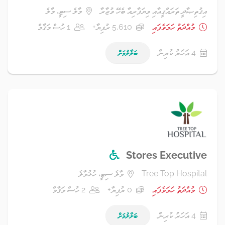
އިޤުތިޞާދީ ތަރައްޤީއާއި ވިޔަފާރިއާ ބެހޭ ވުޒާރާ
މާލެ ސިޓީ، މާލެ
މުއްދަތު ހަމަވެފައި
5,610 ރުފިޔާ+
1 ހުސް މަޤާމް
4 އަހަރު ކުރިން
ބަލާލުމަށް
Stores Executive
Tree Top Hospital
މާލެ ސިޓީ، ހުޅުމާލެ
މުއްދަތު ހަމަވެފައި
0 ރުފިޔާ+
2 ހުސް މަޤާމް
4 އަހަރު ކުރިން
ބަލާލުމަށް