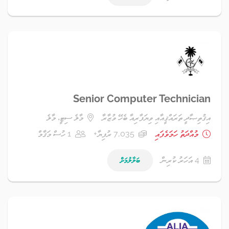
Senior Computer Technician
އިޤުތިޞާދީ ތަރައްޤީއާއި ވިޔަފާރިއާ ބެހޭ ވުޒާރާ
މާލެ ސިޓީ، މާލެ
މުއްދަތު ހަމަވެފައި
7,035 ރުފިޔާ+
1 ހުސް މަޤާމް
4 އަހަރު ކުރިން
ބަލާލުމަށް