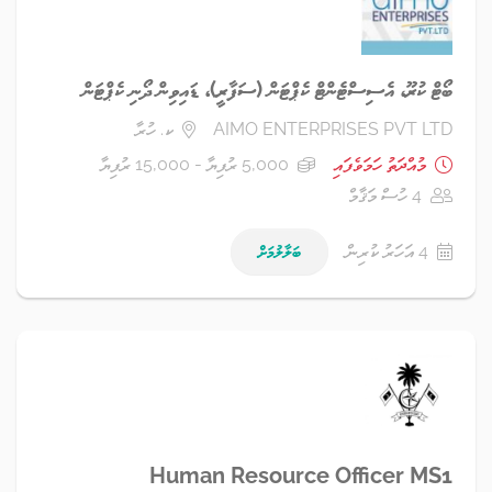
ބޯޓް ކުރޫ، އެސިސްޓެންޓް ކެޕްޓަން (ސަފާރީ)، ޑައިވިން ދޯނި ކެޕްޓަން
AIMO ENTERPRISES PVT LTD
ކ. ހުރާ
މުއްދަތު ހަމަވެފައި
5,000 ރުފިޔާ - 15,000 ރުފިޔާ
4 ހުސް މަޤާމް
4 އަހަރު ކުރިން
ބަލާލުމަށް
Human Resource Officer MS1