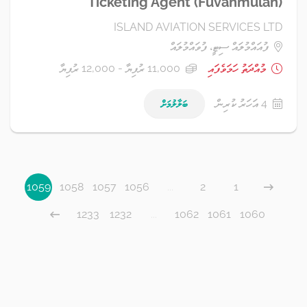
Ticketing Agent (Fuvahmulah)
ISLAND AVIATION SERVICES LTD
ފުއައްމުލައް ސިޓީ، ފުވައްމުލައް
މުއްދަތު ހަމަވެފައި
11,000 ރުފިޔާ - 12,000 ރުފިޔާ
4 އަހަރު ކުރިން
ބަލާލުމަށް
1059
1058
1057
1056
...
2
1
1233
1232
...
1062
1061
1060