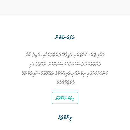
އަޅުގަނޑުމެން
ޤައުމީ ޖޮބް ސެންޓަރަކީ ވަޒީފާދޭ ފަރާތްތަކަށާއި، ވަޒީފާ ހޯދާ
ފަރާތްތަކަށް ފަސޭހަކަމާއެކު ބޭނުންކޮށް، ރާއްޖޭގެ އެކި
ކަންކަޅުތަކުގައި ލިބެންހުރި ވަޒީފާތަކުގެ މަޢުލޫމާތު ޝާއިޢުކުރެވޭ
ޕްލެޓްފޯމެކެވެ.
އިތުރު މަޢުލޫމާތު
ލިންކްތައް