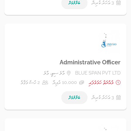
3 އަހަރު ކުރިން
ބަލާލުމަށް
Administrative Officer
BLUE SPAN PVT LTD
މާލެ ސިޓީ، މާލެ
މުއްދަތު ހަމަވެފައި
10,000 ރުފިޔާ
2 ހުސް މަޤާމް
3 އަހަރު ކުރިން
ބަލާލުމަށް