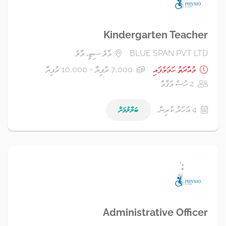
Kindergarten Teacher
BLUE SPAN PVT LTD
މާލެ ސިޓީ، މާލެ
މުއްދަތު ހަމަވެފައި
7,000 ރުފިޔާ - 10,000 ރުފިޔާ
2 ހުސް މަޤާމް
4 އަހަރު ކުރިން
ބަލާލުމަށް
Administrative Officer