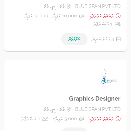
BLUE SPAN PVT LTD
މާލެ ސިޓީ، މާލެ
މުއްދަތު ހަމަވެފައި
10,000 ރުފިޔާ - 12,000 ރުފިޔާ
1 ހުސް މަޤާމް
3 އަހަރު ކުރިން
ބަލާލުމަށް
Graphics Designer
BLUE SPAN PVT LTD
މާލެ ސިޓީ، މާލެ
މުއްދަތު ހަމަވެފައި
5,000 ރުފިޔާ+
1 ހުސް މަޤާމް