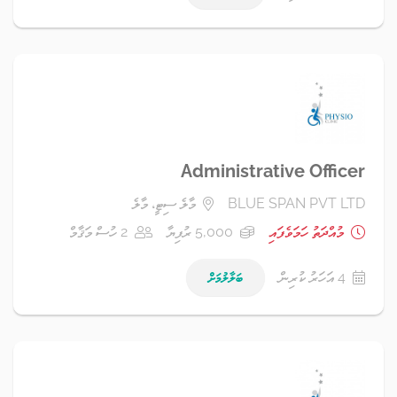
Administrative Officer
BLUE SPAN PVT LTD
މާލެ ސިޓީ، މާލެ
މުއްދަތު ހަމަވެފައި
5,000 ރުފިޔާ
2 ހުސް މަޤާމް
4 އަހަރު ކުރިން
ބަލާލުމަށް