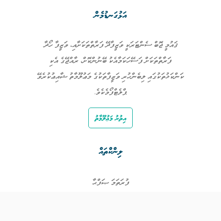
އަޅުގަނޑުމެން
ޤައުމީ ޖޮބް ސެންޓަރަކީ ވަޒީފާދޭ ފަރާތްތަކަށާއި، ވަޒީފާ ހޯދާ
ފަރާތްތަކަށް ފަސޭހަކަމާއެކު ބޭނުންކޮށް، ރާއްޖޭގެ އެކި
ކަންކަޅުތަކުގައި ލިބެންހުރި ވަޒީފާތަކުގެ މަޢުލޫމާތު ޝާއިޢުކުރެވޭ
ޕްލެޓްފޯމެކެވެ.
އިތުރު މަޢުލޫމާތު
ލިންކްތައް
ފުރަތަމަ ޞަފްޙާ
ވަޒީފާތައް
ވަޒީފާދޭ ފަރާތްތައް