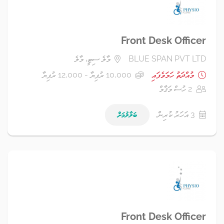
Front Desk Officer
BLUE SPAN PVT LTD
މާލެ ސިޓީ، މާލެ
މުއްދަތު ހަމަވެފައި
10,000 ރުފިޔާ - 12,000 ރުފިޔާ
2 ހުސް މަޤާމް
3 އަހަރު ކުރިން
ބަލާލުމަށް
Front Desk Officer