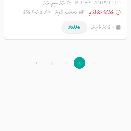
BLUE SPAN PVT LTD
މާލެ ސިޓީ، މާލެ
މުއްދަތު ހަމަވެފައި
5,000 ރުފިޔާ
2 ހުސް މަޤާމް
4 އަހަރު ކުރިން
ބަލާލުމަށް
3
2
1