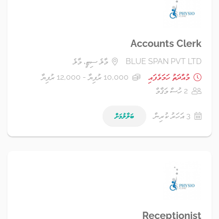
Accounts Clerk
BLUE SPAN PVT LTD
މާލެ ސިޓީ، މާލެ
މުއްދަތު ހަމަވެފައި
10,000 ރުފިޔާ - 12,000 ރުފިޔާ
2 ހުސް މަޤާމް
3 އަހަރު ކުރިން
ބަލާލުމަށް
Receptionist