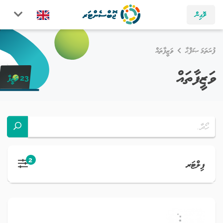
ލޮގިން
ފުރަތަމަ ޞަފްޙާ
ވަޒީފާތައް
ވަޒީފާތައް
23 ވަޒީފާ
2
ފިލްޓަރ