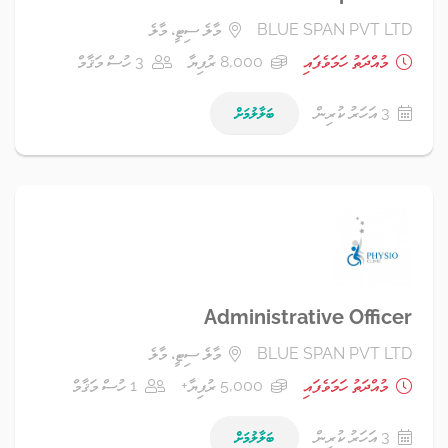
BLUE SPAN PVT LTD
މާލެ ސިޓީ، މާލެ
މުއްދަތު ހަމަވެފައި
8,000 ރުފިޔާ
3 ހުސް މަޤާމް
3 އަހަރު ކުރިން
ބަލާލުމަށް
Administrative Officer
BLUE SPAN PVT LTD
މާލެ ސިޓީ، މާލެ
މުއްދަތު ހަމަވެފައި
5,000 ރުފިޔާ+
1 ހުސް މަޤާމް
3 އަހަރު ކުރިން
ބަލާލުމަށް