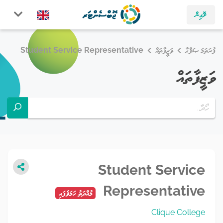
ލޮގިން
ފުރަތަމަ ޞަފްޙާ
ވަޒީފާތައް
Student Service Representative
ވަޒީފާތައް
Student Service
Representative
މުއްދަތު ހަމަވެފައި
Clique College