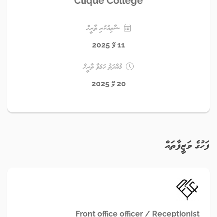
Clique College
ޝާޢިއުކުރި ތާރީޚް
11 މޭ 2025
މުއްދަތު ހަމަވާ ތާރީޚް
20 މޭ 2025
ފަހުގެ ވަޒީފާތައް
Front office officer / Receptionist