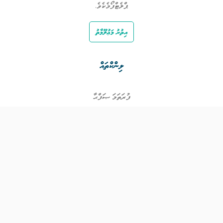
ޕްލެޓްފޯމެކެވެ.
އިތުރު މަޢުލޫމާތު
ލިންކްތައް
ފުރަތަމަ ޞަފްޙާ
ވަޒީފާތައް
ވަޒީފާދޭ ފަރާތްތައް
ތަޢުލީމާއި ތަމްރީނުގެ ފުރުޞަތުތައް
އިންކަމް ސަޕޯޓް
ވިޖެޓް ގެނެރޭޓް
ގުޅުއްވުމަށް