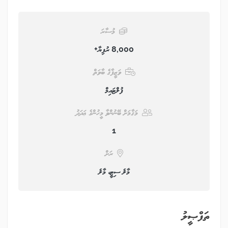
މުސާރަ
8,000 ރުފިޔާ+
ވަޒީފާގެ ބާވަތް
ފުލްޓައިމް
މަޤާމަށް ބޭނުންވާ މީހުންގެ ޢަދަދު
1
ރަށް
މާލެ ސިޓީ، މާލެ
ތަފްޞީލު