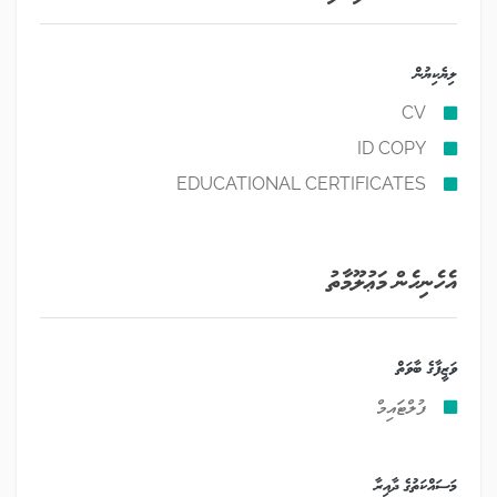
ލިޔެކިޔުން
CV
ID COPY
EDUCATIONAL CERTIFICATES
އެހެނިހެން މަޢުލޫމާތު
ވަޒީފާގެ ބާވަތް
ފުލްޓައިމް
މަސައްކަތުގެ ދާއިރާ