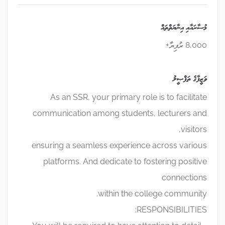
މުސާރައާއި އިނާޔަތްތައް
8,000 ރުފިޔާ+
ވަޒީފާގެ ތަފްޞީލު
As an SSR, your primary role is to facilitate
communication among students, lecturers and
visitors,
ensuring a seamless experience across various
platforms. And dedicate to fostering positive
connections
within the college community.
RESPONSIBILITIES: