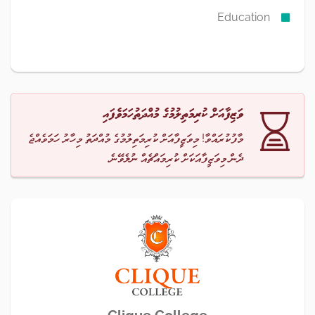
Education
ވަޒިފާއަށް ކުރިމަތިލުމުގެ މުއްދަތުހަމަވެފައި
މާފުކުރައްވާ! މިވަޒީފާއަށް ކުރިމަތިލުމުގެ މުއްދަތު މިހާރު ހަމަވެއްޖެ
ދެން މިވަޒީފާއަކަށް ކުރިމައްޗެއް ނުލެވޭނެ.