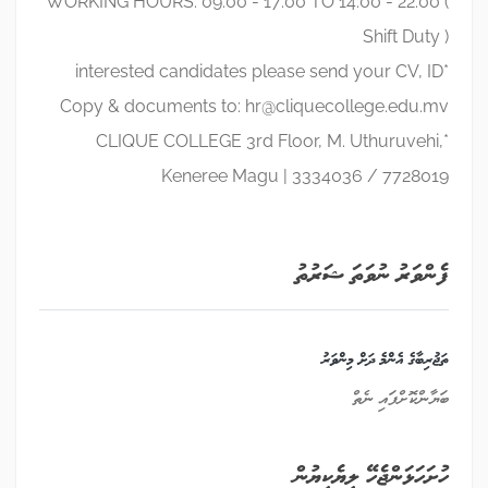
WORKING HOURS: 09:00 - 17:00 TO 14:00 - 22:00 (
Shift Duty )
*interested candidates please send your CV, ID
Copy & documents to:
hr@cliquecollege.edu.mv
*CLIQUE COLLEGE 3rd Floor, M. Uthuruvehi,
Keneree Magu | 3334036 / 7728019
ފެންވަރު ނުވަތަ ޝަރުތު
ތަޖުރިބާގެ އެންމެ ދަށް މިންވަރު
ބަޔާންކޮށްފައި ނެތް
ހުށަހަޅަންޖެހޭ ލިޔެކިޔުން