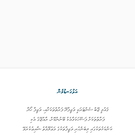
އަޅުގަނޑުމެން
ޤައުމީ ޖޮބް ސެންޓަރަކީ ވަޒީފާދޭ ފަރާތްތަކަށާއި، ވަޒީފާ ހޯދާ
ފަރާތްތަކަށް ފަސޭހަކަމާއެކު ބޭނުންކޮށް، ރާއްޖޭގެ އެކި
ކަންކަޅުތަކުގައި ލިބެންހުރި ވަޒީފާތަކުގެ މަޢުލޫމާތު ޝާއިޢުކުރެވޭ