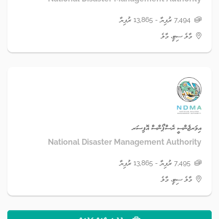
7,494 ރުފިޔާ - 13,865 ރުފިޔާ
މާލެ ސިޓީ، މާލެ
އިމަރޖެންސީ ރެސްޕޯންސް އޮފިސަރ
National Disaster Management Authority
7,495 ރުފިޔާ - 13,865 ރުފިޔާ
މާލެ ސިޓީ، މާލެ