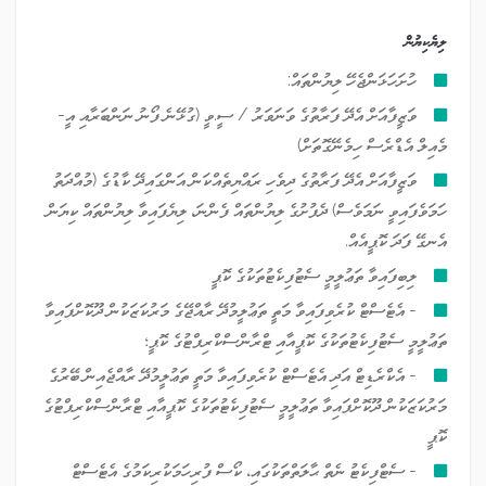
ލިޔެކިޔުން
ހުށަހަޅަންޖެހޭ ލިޔުންތައް:
ވަޒީފާއަށް އެދޭ ފަރާތުގެ ވަނަވަރު / ސީ.ވީ (ގުޅޭނެ ފޯނު ނަންބަރާއި އީ-
މެއިލް އެޑްރެސް ހިމެނޭގޮތަށް)
ވަޒީފާއަށް އެދޭ ފަރާތުގެ ދިވެހި ރައްޔިތެއްކަން އަންގައިދޭ ކާޑުގެ (މުއްދަތު
ހަމަވެފައިވީ ނަމަވެސް) ދެފުށުގެ ލިޔުންތައް ފެންނަ، ލިޔެފައިވާ ލިޔުންތައް ކިޔަން
އެނގޭ ފަދަ ކޮޕީއެއް.
ލިބިފައިވާ ތަޢުލީމީ ސެޓުފިކެޓުތަކުގެ ކޮޕީ
- އެޓެސްޓް ކުރެވިފައިވާ މަތީ ތަޢުލީމުދޭ ރާއްޖޭގެ މަރުކަޒަކުން ދޫކޮށްފައިވާ
ތަޢުލީމީ ސެޓުފިކެޓުތަކުގެ ކޮޕީއާއި ޓްރާންސްކްރިޕްޓުގެ ކޮޕީ؛
- އެކްރެޑިޓް އަދި އެޓެސްޓް ކުރެވިފައިވާ މަތީ ތަޢުލީމުދޭ ރާއްޖެއިން ބޭރުގެ
މަރުކަޒަކުން ދޫކޮށްފައިވާ ތަޢުލީމީ ސެޓުފިކެޓުތަކުގެ ކޮޕީއާއި ޓްރާންސްކްރިޕްޓުގެ
ކޮޕީ
- ސެޓްފިކެޓު ނެތް ޙާލަތްތަކުގައި، ކޯސް ފުރިހަމަކުރިކަމުގެ އެޓެސްޓް