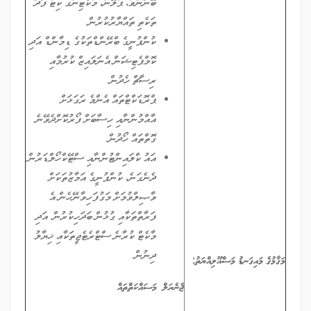
ބޭނުންވާ، ޕްލޭން، މާކެޓިންގ ކިޓް ފަދަ
ތަކެތި ތައްޔާރުކުރުން.
ކުންފުނީގެ ބްރޭންޑްތަކުގެ ޑިމާންޑް އަދި
ކޮމްޕެޓިޝަން އެނަލައިޒް ކުރުމާއި
ރިސާޗް ހެދުން.
ޕްރޮޑަކްޓްތައް އެންމެ ރަގަޅަށް
އާއްމުންނާއި ހިސާބަށް ފޯރުކޮށްދެވޭނެ
ގޮތްތައް ހޯދުން.
އައު ކްލައިންޓުންނާއި ސްޓޭކްހޯލްޑަރުން
ދެނެގަނެ، ކުންފުނީގެ އަމާޒުތަކަށް
ވާޞިލްވުމަށް މަގުފަހިވާނޭހެން އެ
ފަރާތްތަކާއި ގުޅުން ބަދަހިކުރުން. އަދި
މާކެޓް ކުރާނެ ސްޓްރެޓެޖީތަކާއި ޚިޔާލު
ދިނުން.
މަޤާމުގެ މައިގަނޑު މަސްއޫލިއްޔަތު:
ޖެނެރަލް މަސައްކަތްތައް