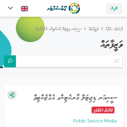
ލޮގިން
ފުރަތަމަ ޞަފްޙާ
ވަޒީފާތައް
ސީނިއަރ ޑިޖިޓަލް މާރކެޓިންގ އެގްޒެކްޓިވް
ވަޒީފާތައް
ސީނިއަރ ޑިޖިޓަލް މާރކެޓިންގ އެގްޒެކްޓިވް
މުއްދަތު ހަމަވެފައި
Public Service Media