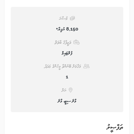
މުސާރަ
8,150 ރުފިޔާ+
ވަޒީފާގެ ބާވަތް
ފުލްޓައިމް
މަޤާމަށް ބޭނުންވާ މީހުންގެ ޢަދަދު
1
ރަށް
މާލެ ސިޓީ، މާލެ
ތަފްޞީލު