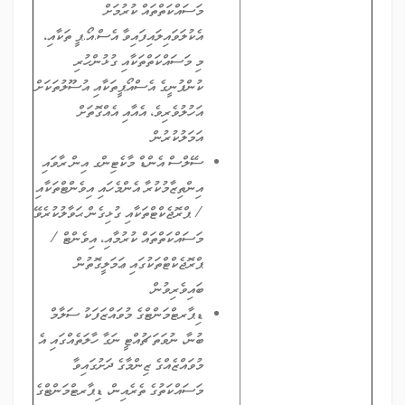
މަސައްކަތްތައް ކުރުމަށް
އެކުލަވައިލައިފައިވާ އެސް.އޯ.ޕީ ތަކާއި،
މި މަސައްކަތްތަކާއި ގުޅުންހުރި
ކުންފުނީގެ އެސްއޯޕީތަކާއި އުސޫލުތަކަށް
އަހުލުވެރިވެ، އެއާއި އެއްގޮތަށް
އަމަލުކުރުން
ސޭލްސް އެންޑް މާކެޓިންގ އިން ރާވައި
އިންތިޒާމުކުރާ އެންމެހައި އިވެންޓްތަކާއި
/ ޕްރޮޖެކްޓްތަކާއި ގުޅިގެން ޙަވާލުކުރެވޭ
މަސައްކަތްތައް ކުރުމާއި، އިވެންޓް /
ޕްރޮޖެކްޓްތަކުގައި ޢަމަލީގޮތުން
ބައިވެރިވުން.
ޑިޕާރޓްމަންޓްގެ މުވައްޒަފަކު ސަލާމް
ބުނާ، ނުވަތަ ޗުއްޓީ ނަގާ ހާލަތެއްގައި އެ
މުވައްޒެއްގެ ޒިންމާގެ ދަށުގައިވާ
މަސައްކަތުގެ ތެރެއިން، ޑިޕާރޓްމަންޓްގެ