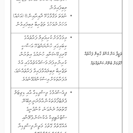
ލިބިފައިވުން
ނުވަތަ މަޤާމާގުޅޭ ދާއިރާއިން 8 (އަށެއް)
އަހަރު ދުވަހުގެ ތަޖުރިބާ ލިބިފައިވުން.
މިމަގާމަށް ކުރިމަތިލާ ފަރާތެއްގެ
ކިބައިގައި ހުންނަންޖެހޭ އަސާސީ
ވަޒީފާ އަށް އެންމެ ގާބިލް ފަރާތެއް
ކޮލިފިކޭޝަނާއި ހުނަރުގެ އިތުރުން،
ކުރިން މިފަދަ މަސައްކަތެއްގައި އުޅެ
ހޮވުމަށް ބެލޭނެ ކަންތައްތައް
ތަޖްރިބާ ލިބިލައްވާފައިވާ ފަރާތެއްނަމަ،
އެފަރާތަކަށް އިސްކަންދެވޭނެއެވެ.
ޕީއެސްއެމްގެ މީސްމީޑިއާ އާއި ޑިޖިޓަލް
ޕްލެޓްފޯމުތަކުން އާމުދަނީ ލިބޭނޭ
ގޮތްތައް ދެނެގަނެ، ކުންފުނީގެ
ސްޓްރެޓީޖިކް އެކްޝަން ޕްލޭނާއި
އެއްގޮތްވާ ގޮތުގެ މަތީން މީސްމީޑިޔާ