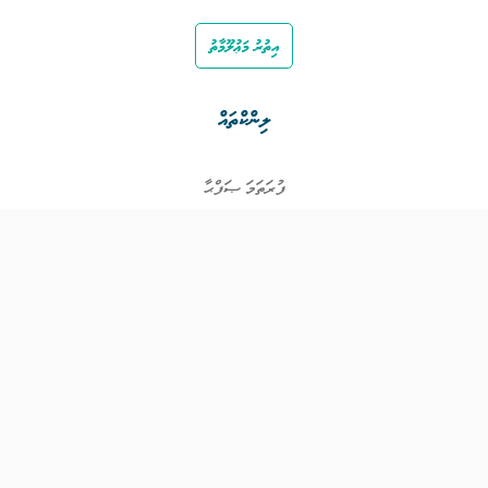
އިތުރު މަޢުލޫމާތު
ލިންކްތައް
ފުރަތަމަ ޞަފްޙާ
ވަޒީފާތައް
ވަޒީފާދޭ ފަރާތްތައް
ތަޢުލީމާއި ތަމްރީނުގެ ފުރުޞަތުތައް
އިންކަމް ސަޕޯޓް
ވިޖެޓް ގެނެރޭޓް
ގުޅުއްވުމަށް