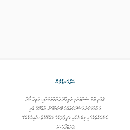
އަޅުގަނޑުމެން
ޤައުމީ ޖޮބް ސެންޓަރަކީ ވަޒީފާދޭ ފަރާތްތަކަށާއި، ވަޒީފާ ހޯދާ
ފަރާތްތަކަށް ފަސޭހަކަމާއެކު ބޭނުންކޮށް، ރާއްޖޭގެ އެކި
ކަންކަޅުތަކުގައި ލިބެންހުރި ވަޒީފާތަކުގެ މަޢުލޫމާތު ޝާއިޢުކުރެވޭ
ޕްލެޓްފޯމެކެވެ.