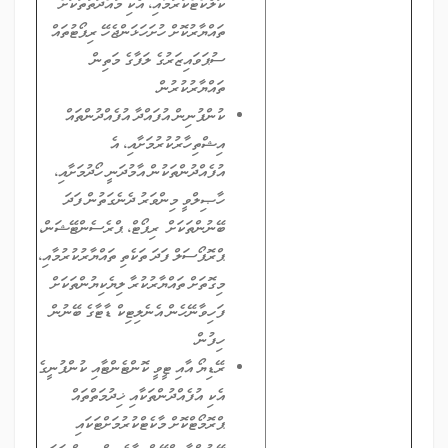
ކަލެކްޓްކުރުމާއި، އެކި މުއްދަތުތަކަށް
ތައްޔާރުކޮށް ހުށަހަޅަންޖެހޭ ރިޕޯޓުތައް
ސުޕަވައިޒަރުގެ ލަފާގެ މަތިން
ތައްޔާރުކުރުން.
ކުންފުނިން އުފައްދާ އުފެއްދުންތައް
އިޝްތިހާރުކުރުމަށާއި، އެ
އުފެއްދުންތަކުން އާމުދަނީ ހޯދުމަށާއި،
ހާޞިލްވީ މިންވަރު ދެނެގަތުން ފަދަ
ބޭނުންތަކަށް ރިޕޯޓް، ޕްރެސެންޓޭޝަން،
ޕްރޮޕޯސަލް ފަދަ ތަކެތި ތައްޔާރުކުރުމާއި،
މިގޮތަށް ތައްޔާރުކުރާ ލިޔެކިޔުންތަކަށް
ފަހިވާނޭހެން އެނެލިޓިކް ޑާޓާގެ ބޭނުން
ހިފުން.
ރޭޑިޔޯ އާއި ޓީވީ ކޮންޓެންޓާއި ކުންފުނީގެ
އެކި އުފެއްދުންތަކާއި ޚިދުމަތްތައް
ޕްރޮމޯޓްކޮށް މާކެޓްކުރުމަށްޓަކައި