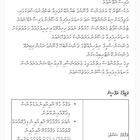
ފައިސާ ދެވޭނެއެވެ.
އެކްސްޓްރާ ޑޭ އެލަވަންސް: ޤާނޫނުގެ ބަޔާންކޮށްފައިވާ ބަންދު ދުވަސްތަކުގައި،
ވަޒީފާއަށް ނިކުންނަންޖެހޭ ނަމަ ކަނޑައެޅިފައިވާ އުސޫލުން ފައިސާ ދެވޭނެއެވެ.
ޓްރާންސްޕޯޓް އެލަވަންސް: ހުޅުމާލެ ނުވަތަ ވިލިމާލޭގައި ދިރިއުޅުއްވާ ފަރާތްތަކަށް
ކަނޑައެޅިފައިވާ އުސޫލުން އެލަވަންސް ހަމަޖެހޭނެއެވެ.
ޕެންޝަން ސްކީމް: ދިވެހިރާއްޖޭގެ ޕެންޝަނާބެހޭ ޤާނޫނުގެ ދަށުން ލިބިދެވޭ
ޕެންޝަން ކޮންޓްރިބިއުޝަން.
މީގެ އިތުރުންވެސް އިތުރުގަޑީގެ އެލަވަންސާއި ކޮމިއުނިކޭޝަން އެލަވަންސް،
ކަނޑައެޅިފައިވާ އުސޫލުން ހަމަޖެހޭނެއެވެ.
ވަޒީފާގެ ތަފްޞީލު
މަޤާމާ ގުޅޭ ދާއިރާއިން އެޑްވާންސް
ޑިޕްލޮމާއިން އޮތުން
ނުވަތަ މަޤާމާގުޅޭ ދާއިރާއިން ޑިޕްލޮމާއެއް
އޮތުމާއެކު މަޤާމާގުޅޭ ދާއިރާއިން
މަޤާމުގެ ޝަރުތު:
(ހަތަރެއް) 4 އަހަރު ދުވަހުގެ ތަޖުރިބާ