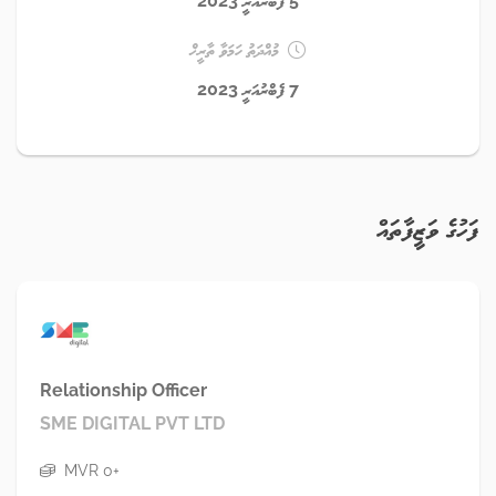
5 ފެބްރުއަރީ 2023
މުއްދަތު ހަމަވާ ތާރީޚް
7 ފެބްރުއަރީ 2023
ފަހުގެ ވަޒީފާތައް
Relationship Officer
SME DIGITAL PVT LTD
MVR 0+