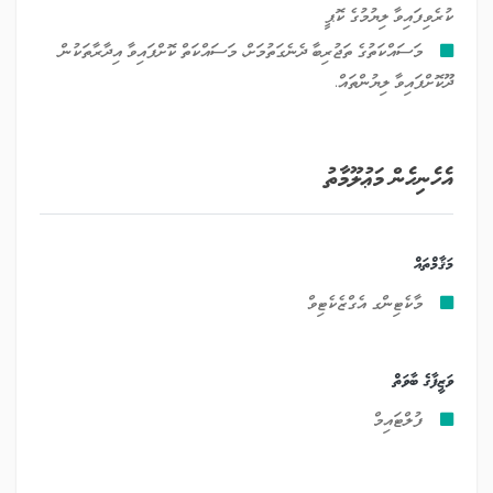
ކުރެވިފައިވާ ލިޔުމުގެ ކޮޕީ
މަސައްކަތުގެ ތަޖުރިބާ ދެނެގަތުމަށް، މަސައްކަތް ކޮށްފައިވާ އިދާރާތަކުން
ދޫކޮށްފައިވާ ލިޔުންތައް.
އެހެނިހެން މަޢުލޫމާތު
މަޤާމްތައް
މާކެޓިންގ އެގްޒެކެޓިވް
ވަޒީފާގެ ބާވަތް
ފުލްޓައިމް