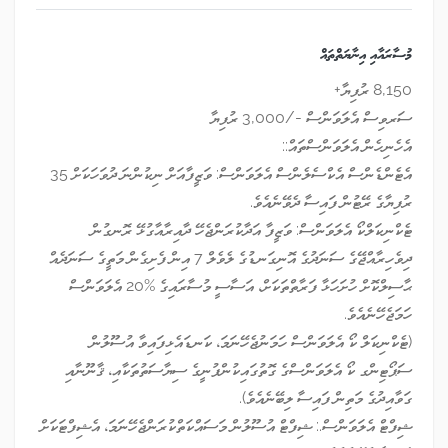
މުސާރައާއި އިނާޔަތްތައް
8,150 ރުފިޔާ+
ސަރވިސް އެލަވަންސް -/3,000 ރުފިޔާ
އެހެނިހެން އެލަވަންސްތައް::
އެޓެންޑެންސް އެކްސެލެންސް އެލަވަންސް: ވަޒީފާއަށް ނިކުންނަ ދުވަހަކަށް 35
ރުފިޔާގެ ރޭޓުން ފައިސާ ދެވޭނެއެވެ.
ޓެކްނިކަލްކޯ އެލަވަންސް: ވަޒީފާ އަދާކުރަންޖެހޭ ދާއިރާއާގުޅޭ ރޮނގުން
ދިވެހިރާއްޖޭގެ ސަނަދުގެ އޮނިގަނޑުގެ ލެވެލް 7 އިން ފެށިގެން މަތީގެ ސަނަދެއް
ޙާސިލްކޮށް ހުށަހަޅާ ފަރާތްތަކަށް، އަސާސީ މުސާރައިގެ %20 އެލަވަންސް
ހަމަޖެހޭނެއެވެ.
(ޓެކްނިކަލް ކޯ އެލަވަންސް ހަމަނުޖެހޭނަމަ، ކަނޑައެޅިފައިވާ އުސޫލުން
ސަޕޯޓިންގ ކޯ އެލަވަންސްގެ ގޮތުގައިކުންފުނީގެ ސިޔާސަތުތަކާއި، ޤާނޫނާއި
ގަވާއިދުގެ މަތިން ފައިސާ ލިބޭނެއެވެ).
ޝިފްޓް އެލަވަންސް.: ޝިފްޓް އުސޫލުން މަސައްކަތްކުރަންޖެހޭނަމަ، އެޝިފްޓަކަށް