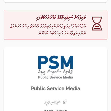
ވަޒިފާއަށް ކުރިމަތިލުމުގެ މުއްދަތުހަމަވެފައި
މާފުކުރައްވާ! މިވަޒީފާއަށް ކުރިމަތިލުމުގެ މުއްދަތު މިހާރު ހަމަވެއްޖެ
ދެން މިވަޒީފާއަކަށް ކުރިމައްޗެއް ނުލެވޭނެ.
Public Service Media
ޝާޢިއުކުރި ތާރީޚް