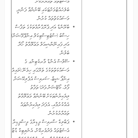
އެސެޓްތައް ތައްޔާރުކޮށް
ބެލެހެއްޓުމަށްޓަކައި ބޭނުންވާ ފަންނީ
މަސައްކަތްތައް ކުރުން.
ބްރޭންޑް އަދި ޕްރޮގްރާމްތަކުގެ ތަފާސް
ހިސާބު (ސްޓެޓިސްޓިކަލް އިންފޮމޭޝަން)
އަދި ފައިނޭންޝިއަލް މަޢުލޫމާތު ހޯދާ
ބެލުން.
ސޭލްސް އެންޑް މާރކެޓިންގ ގެ
މަސައްކަތްތަކުގެ ތެރޭގައި ހިމެނޭ (ލައިވް
އިންފޯ ޝީޓް، ސަރވިސް އެޕްލިކޭޝަން
ފޯމު، ކޯޓޭޝަން ފަދަ) ތަފާތު
ލިޔެކިޔުންތަކަށް ބޭނުންވާ މަޢުލޫމާތު
އެއްކުރުމާއި، އެފަދަ ލިޔެކިޔުންތައް
ތައްޔާރުކުރުން.
ޕަބްލިކް ސާރވިސް މީޑިޔާގެ މީސްމީޑިޔާ
އެސެޓްތައް މެދުވެރިކޮށް، އެނެލިޓިކް ޑާޓާ