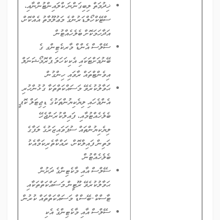
ޚިދުމަތް ލިބިގަންނަ ކްލައިންޓުންނާއި،
ސްޓޭކްހޯލްޑަރުންގެ މަޢުލޫމާތު އެއްކޮށް،
އަދާހަމަކޮށް ބެލެހެއްޓުން
ސޭލްސް އެންޑް މާރކެޓިންގ ގެ
ބޭނުމަށްޓަކައި އެކިކަހަލަ ޕްރޮމޯޝަނަލް
އިވެންޓްތައް ރާވައި ހިންގުން.
ޙަވާލުކުރެވޭ މަސައްކަތްތަކާ ގުޅުންހުރި
އެންމެހައި ލިޔެކިޔުންތަކުގެ ޑިޖިޓަލް ކޮޕީ
ބެލެހެއްޓުމާއި، ފައިލްކުރަންޖެހޭ
ލިޔެކިޔުންތައް ސުޕަވައިޒަރުގެ ލަފާގެ
މަތިން ފައިލްކޮށް، ރައްކާތެރިކަމާއެކު
ބެލެހެއްޓުން.
ސޭލްސް އާއި މާކެޓިންގެ ދަށުން
ޙަވާލުކުރެވޭ ރޫޓީން މަސައްކަތްތަކާއި
ޓާސްކް-ބޭސްޑް މަސައްކަތްތައް ކުރުން.
ސޭލްސް އާއި މާކެޓިންގެ އެކި