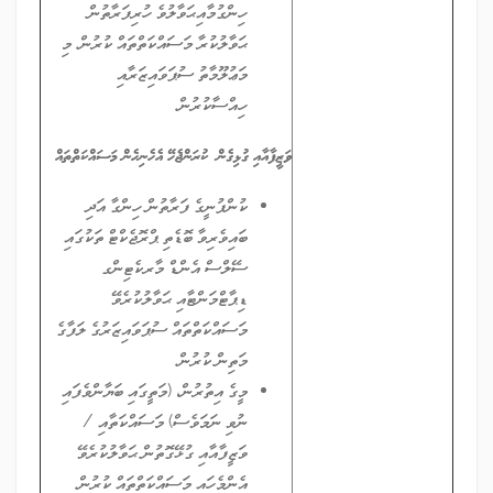
ހިންގުމާއިޙަވާލުވެ ހުރިފަރާތުން
ޙަވާލުކުރާ މަސައްކަތްތައް ކުރުން. މި
މަޢުލޫމާތު ސުޕަވައިޒަރާއި
ހިއްސާކުރުން.
ވަޒީފާއާއި ގުޅިގެން ކުރަންޖެހޭ އެހެނިހެން މަސައްކަތްތައް
ކުންފުނީގެ ފަރާތުން ހިންގާ އަދި
ބައިވެރިވާ ބޮޑެތި ޕްރޮޖެކްޓް ތަކުގައި
ސޭލްސް އެންޑް މާރކެޓިންގ
ޑިޕާޓްމަންޓާއި ޙަވާލުކުރެވޭ
މަސައްކަތްތައް ސުޕަވައިޒަރުގެ ލަފާގެ
މަތިން ކުރުން.
މީގެ އިތުރުން، (މަތީގައި ބަޔާންވެފައި
ނުވި ނަމަވެސް) މަސައްކަތާއި /
ވަޒީފާއާއި ގުޅޭގޮތުން ޙަވާލުކުރެވޭ
އެންމެހައި މަސައްކަތްތައް ކުރުން.