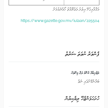
މަޤާމާއިގުޅޭ އިތުރު މަޢުލޫމާތު ހޯއްދެވުމަށް
https://www.gazette.gov.mv/iulaan/225504
ފެންވަރު ނުވަތަ ޝަރުތު
ތަޖުރިބާގެ އެންމެ ދަށް މިންވަރު
ބަޔާންކޮށްފައި ނެތް
ހުށަހަޅަންޖެހޭ ލިޔެކިޔުން