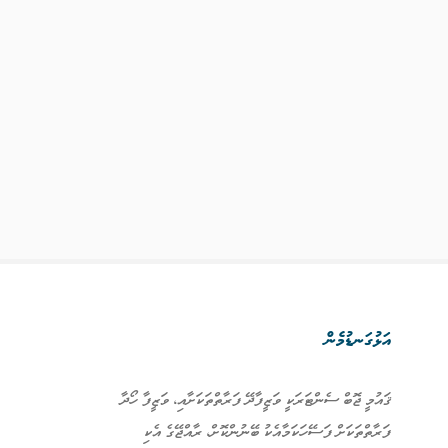
އަޅުގަނޑުމެން
ޤައުމީ ޖޮބް ސެންޓަރަކީ ވަޒީފާދޭ ފަރާތްތަކަށާއި، ވަޒީފާ ހޯދާ
ފަރާތްތަކަށް ފަސޭހަކަމާއެކު ބޭނުންކޮށް، ރާއްޖޭގެ އެކި