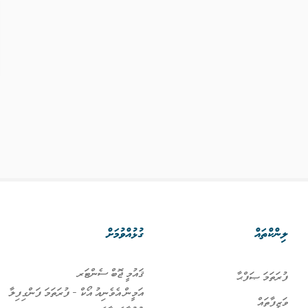
ލިންކްތައް
ގުޅުއްވުމަށް
ޤައުމީ ޖޮބް ސެންޓަރ
ފުރަތަމަ ޞަފްޙާ
އަމީން އެވެނިއު އޯކް - ފުރަތަމަ ފަންގިފިލާ
ވަޒީފާތައް