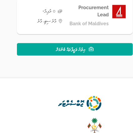
Procurement
0 ރުފިޔާ+
Lead
މާލެ ސިޓީ، މާލެ
Bank of Maldives
އިތުރު ވަޒީފާތައް ބެލުމަށް