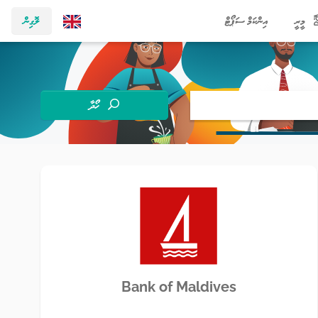
މީރީ
އިންކަމް ސަޕޯޓް
ލޮގިން
ހޯދާ
Bank of Maldives