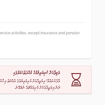
ervice activities, except insurance and pension
ވަޒިފާއަށް ކުރިމަތިލުމުގެ މުއްދަތުހަމަވެފައި
މާފުކުރައްވާ! މިވަޒީފާއަށް ކުރިމަތިލުމުގެ މުއްދަތު މިހާރު
ދެން މިވަޒީފާއަކަށް ކުރިމައްޗެއް ނުލެވޭނެ.