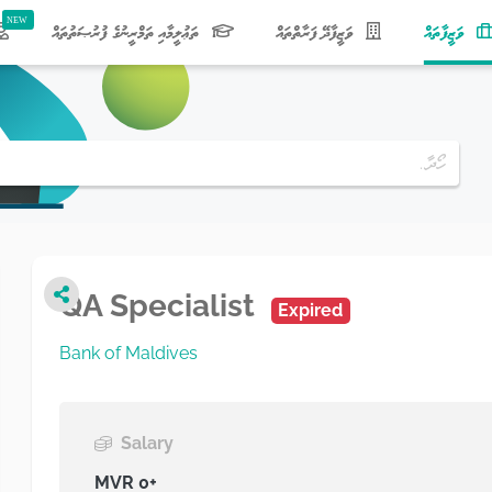
(current)
ވަޒީފާތައް
ވަޒީފާދޭ ފަރާތްތައް
ތަޢުލީމާއި ތަމްރީނުގެ ފުރުޞަތުތައް
QA Specialist
Expired
Bank of Maldives
Salary
MVR 0+