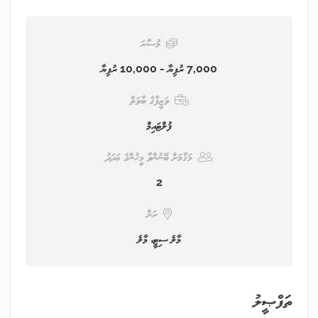
މުސާރަ
7,000 ރުފިޔާ - 10,000 ރުފިޔާ
ވަޒީފާގެ ބާވަތް
ފުލްޓައިމް
މަޤާމަށް ބޭނުންވާ މީހުންގެ ޢަދަދު
2
ރަށް
މާލެ ސިޓީ، މާލެ
ތަފްޞީލު