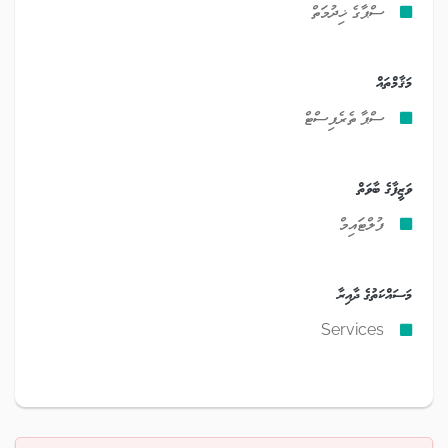
ސްޕާގެ ޚިދުމަތް
މަޤާމްތައް
ސްޕާ ތެރެޕިސްޓް
ވަޒީފާގެ ބާވަތް
ފުލްޓައިމް
މަސައްކަތުގެ ދާއިރާ
Services