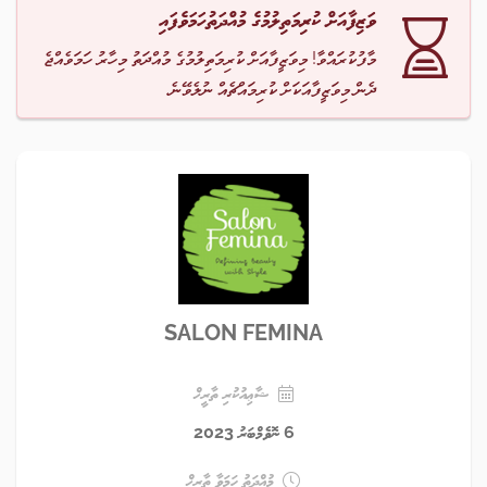
ވަޒިފާއަށް ކުރިމަތިލުމުގެ މުއްދަތުހަމަވެފައި
މާފުކުރައްވާ! މިވަޒީފާއަށް ކުރިމަތިލުމުގެ މުއްދަތު މިހާރު ހަމަވެއްޖެ
ދެން މިވަޒީފާއަކަށް ކުރިމައްޗެއް ނުލެވޭނެ.
SALON FEMINA
ޝާޢިއުކުރި ތާރީޚް
6 ނޮވެމްބަރު 2023
މުއްދަތު ހަމަވާ ތާރީޚް