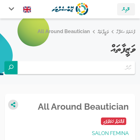
ލޮގިން
ފުރަތަމަ ޞަފްޙާ
ވަޒީފާތައް
All Around Beautician
ވަޒީފާތައް
All Around Beautician
މުއްދަތު ހަމަވެފައި
SALON FEMINA