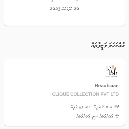
20 ނޮވެމްބަރު 2023
އެއްކަހަލަ ވަޒީފާތައް
Beautician
CLIQUE COLLECTION PVT LTD
8,100 ރުފިޔާ - 9,000 ރުފިޔާ
ފުއައްމުލައް ސިޓީ، ފުވައްމުލައް