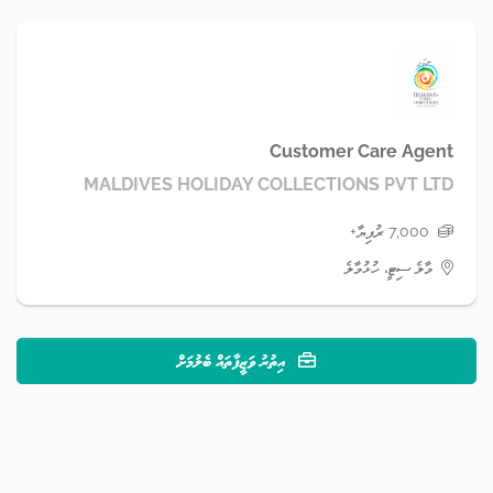
Customer Care Agent
MALDIVES HOLIDAY COLLECTIONS PVT LTD
7,000 ރުފިޔާ+
މާލެ ސިޓީ، ހުޅުމާލެ
އިތުރު ވަޒީފާތައް ބެލުމަށް