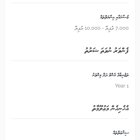
މުސާރައާއި އިނާޔަތްތައް
7,000 ރުފިޔާ - 10,000 ރުފިޔާ
ފެންވަރު ނުވަތަ ޝަރުތު
ތަޖުރިބާގެ އެންމެ ދަށް މިންވަރު
1 Year
އެހެނިހެން މަޢުލޫމާތު
ސިނާޢަތްތައް