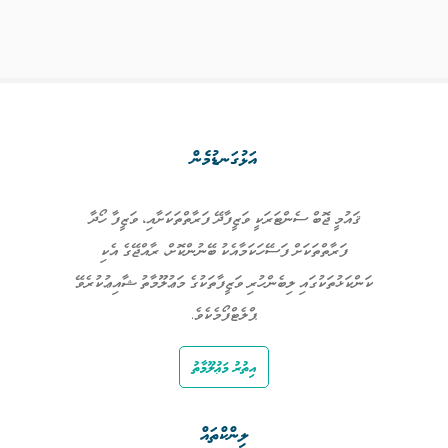
އަޅުގަނޑުމެން
ޤައުމީ ޖޮބް ސެންޓަރަކީ ވަޒީފާދޭ ފަރާތްތަކަށާއި، ވަޒީފާ ހޯދާ
ފަރާތްތަކަށް ފަސޭހަކަމާއެކު ބޭނުންކޮށް، ރާއްޖޭގެ އެކި
ކަންކަޅުތަކުގައި ލިބެންހުރި ވަޒީފާތަކުގެ މަޢުލޫމާތު ޝާއިޢުކުރެވޭ
ޕްލެޓްފޯމެކެވެ.
އިތުރު މަޢުލޫމާތު
ލިންކްތައް