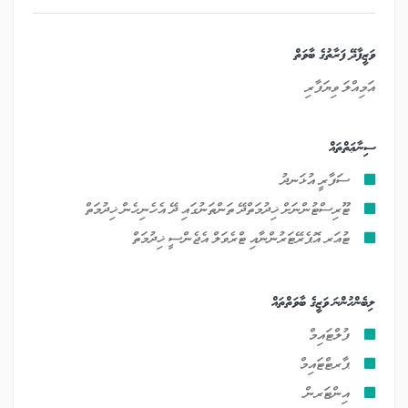
ވަޒީފާދޭ ފަރާތުގެ ބާވަތް
އަމިއްލަ ވިޔަފާރި
ސިނާޢަތްތައް
ސަފާރީ އުޅަނދު
ޓޫރިސްޓުންނަށް ޚިދުމަތްދޭ ތަންތަނުގައި ދޭ އެހެނިހެން ޚިދުމަތް
ޓުއަރ އޮޕެރޭޓަރުންނާއި ޓްރެވަލް އެޖެންސީ ޚިދުމަތް
ލިބެންހުންނަ ވަޒީގެ ބާވަތްތައް
ފުލްޓައިމް
ޕާރޓްޓައިމް
އިންޓަރން