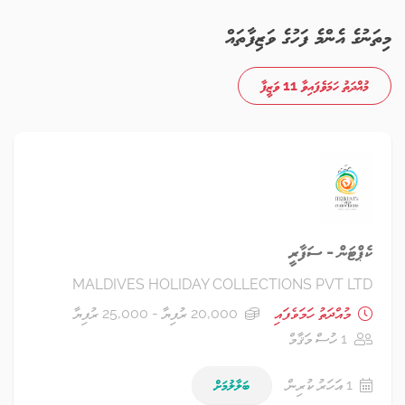
މިތަނުގެ އެންމެ ފަހުގެ ވަޒިފާތައް
މުއްދަތު ހަމަވެފައިވާ 11 ވަޒީފާ
ކެޕްޓަން - ސަފާރީ
MALDIVES HOLIDAY COLLECTIONS PVT LTD
މުއްދަތު ހަމަވެފައި
20,000 ރުފިޔާ - 25,000 ރުފިޔާ
1 ހުސް މަޤާމް
1 އަހަރު ކުރިން
ބަލާލުމަށް