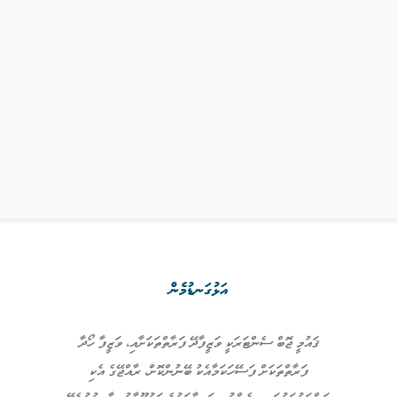
އަޅުގަނޑުމެން
ޤައުމީ ޖޮބް ސެންޓަރަކީ ވަޒީފާދޭ ފަރާތްތަކަށާއި، ވަޒީފާ ހޯދާ
ފަރާތްތަކަށް ފަސޭހަކަމާއެކު ބޭނުންކޮށް، ރާއްޖޭގެ އެކި