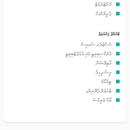
ކޮންޓްރެކްޓް
ފްރީލާންސް
ބޭނުންވާ ފަންނުތައް
ކަސްޓަމަރ ސަރވިސް
ފްލެކްސިބިލިޓީ އަދި އެޑެޕްޓެބިލިޓީ
މޯޓިވޭޝަން
މީސް މީޑިއާ
ޓީމްވޯކް
ޓްރެވަލް ޕްލޭނިންގ
ވޯކް އެތިކްސް