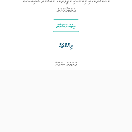
ކަންކަޅުތަކުގައި ލިބެންހުރި ވަޒީފާތަކުގެ މަޢުލޫމާތު ޝާއިޢުކުރެވޭ
ޕްލެޓްފޯމެކެވެ.
އިތުރު މަޢުލޫމާތު
ލިންކްތައް
ފުރަތަމަ ޞަފްޙާ
ވަޒީފާތައް
ވަޒީފާދޭ ފަރާތްތައް
ތަޢުލީމާއި ތަމްރީނުގެ ފުރުޞަތުތައް
އިންކަމް ސަޕޯޓް
ވިޖެޓް ގެނެރޭޓް