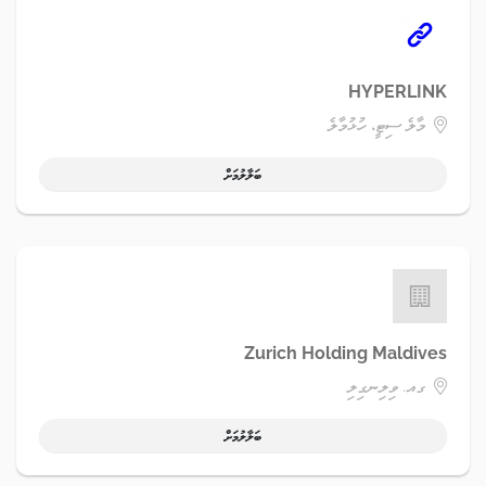
HYPERLINK
މާލެ ސިޓީ، ހުޅުމާލެ
ބަލާލުމަށް
Zurich Holding Maldives
ގއ. ވިލިނގިލި
ބަލާލުމަށް