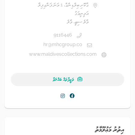
ގާކޮށި ބިލްޑިންގް، 1 ވަނަ ފަންގިފިލާ
އަމީނީމަގު
މާލެ ސިޓީ، މާލެ
9116446
hr@mhcgroup.co
www.maldivescollections.com
ވަޒީފާތައް ބައްލަވާ
އިތުރު މަޢުލޫމާތު