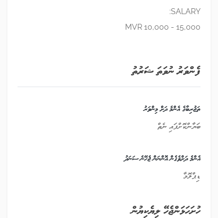
SALARY:
MVR 10,000 - 15,000
ފެންވަރު ނުވަތަ ޝަރުތު
ތަޖުރިބާގެ އެންމެ ދަށް މިންވަރު
ބަޔާންކޮށްފައި ނެތް
އެންމެ ދަށްވެގެން އޮންނަން ޖެހޭނެ ސަނަދު
ޑިޕްލޮމާ
ހުށަހަޅަންޖެހޭ ލިޔެކިޔުން