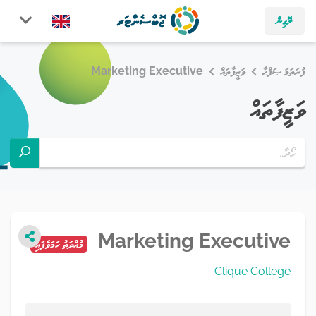
ލޮގިން
ފުރަތަމަ ޞަފްޙާ
ވަޒީފާތައް
Marketing Executive
ވަޒީފާތައް
Marketing Executive
މުއްދަތު ހަމަވެފައި
Clique College