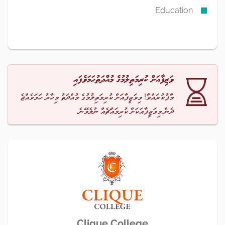
Education
ވަޒިފާއަށް ކުރިމަތިލުމުގެ މުއްދަތުހަމަވެފައި
މާފުކުރައްވާ! މިވަޒީފާއަށް ކުރިމަތިލުމުގެ މުއްދަތު މިހާރު ހަމަވެއްޖެ
ދެން މިވަޒީފާއަކަށް ކުރިމައްޗެއް ނުލެވޭނެ.
Clique College