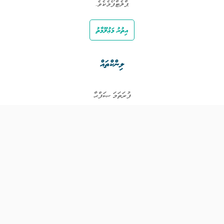
ޕްލެޓްފޯމެކެވެ.
އިތުރު މަޢުލޫމާތު
ލިންކްތައް
ފުރަތަމަ ޞަފްޙާ
ވަޒީފާތައް
ވަޒީފާދޭ ފަރާތްތައް
ތަޢުލީމާއި ތަމްރީނުގެ ފުރުޞަތުތައް
އިންކަމް ސަޕޯޓް
ވިޖެޓް ގެނެރޭޓް
ގުޅުއްވުމަށް