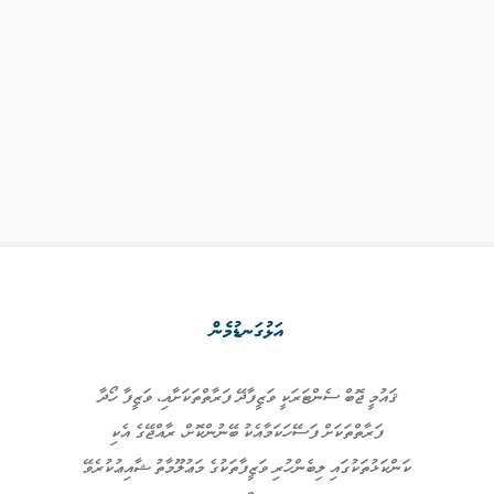
އަޅުގަނޑުމެން
ޤައުމީ ޖޮބް ސެންޓަރަކީ ވަޒީފާދޭ ފަރާތްތަކަށާއި، ވަޒީފާ ހޯދާ
ފަރާތްތަކަށް ފަސޭހަކަމާއެކު ބޭނުންކޮށް، ރާއްޖޭގެ އެކި
ކަންކަޅުތަކުގައި ލިބެންހުރި ވަޒީފާތަކުގެ މަޢުލޫމާތު ޝާއިޢުކުރެވޭ