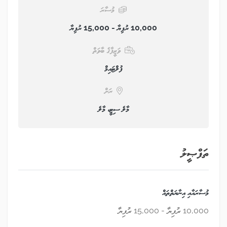
މުސާރަ
10,000 ރުފިޔާ - 15,000 ރުފިޔާ
ވަޒީފާގެ ބާވަތް
ފުލްޓައިމް
ރަށް
މާލެ ސިޓީ، މާލެ
ތަފްޞީލު
މުސާރައާއި އިނާޔަތްތައް
10,000 ރުފިޔާ - 15,000 ރުފިޔާ