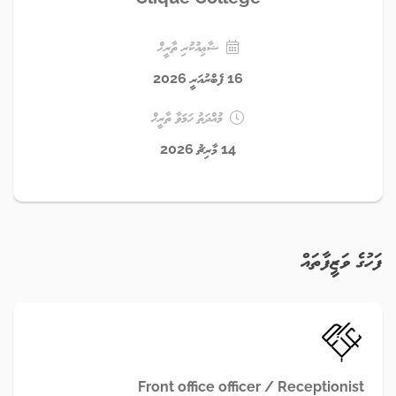
ޝާޢިއުކުރި ތާރީޚް
16 ފެބްރުއަރީ 2026
މުއްދަތު ހަމަވާ ތާރީޚް
14 މާރިޗު 2026
ފަހުގެ ވަޒީފާތައް
Front office officer / Receptionist