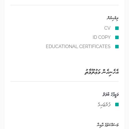
ލިޔެކިޔުން
CV
ID COPY
EDUCATIONAL CERTIFICATES
އެހެނިހެން މަޢުލޫމާތު
ވަޒީފާގެ ބާވަތް
ފުލްޓައިމް
މަސައްކަތުގެ ދާއިރާ