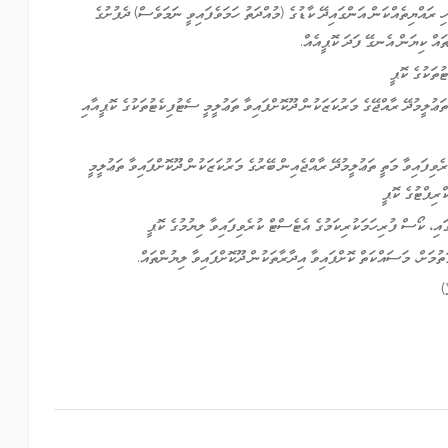
ހި ރައްޔިތެއްކަން އަންގައިދޭ ކާޑުގެ (މުއްދަތު ހަމަވެފައިވީ ނަމަވެސް) ދެފުށުގެ
ައް ކިޔަން އެނގޭ ފަދަ ކޮޕީއެއް.
ުތަކުގެ ކޮޕީ
ތަޢުލީމުދޭ ރާއްޖޭގެ މަރުކަޒަކުން ދޫކޮށްފައިވާ ތަޢުލީމީ ސެޓުފިކެޓުތަކުގެ ކޮޕީއާއި
ރެވިފައިވާ މަތީ ތަޢުލީމުދޭ ރާއްޖެއިން ބޭރުގެ މަރުކަޒަކުން ދޫކޮށްފައިވާ ތަޢުލީމީ
ރިޕްޓުގެ ކޮޕީ
ުމަށް، މަސައްކަތް ކޮށްފައިވާ އިދާރާތަކުން ދޫކޮށްފައިވާ ލިޔުންތައް.