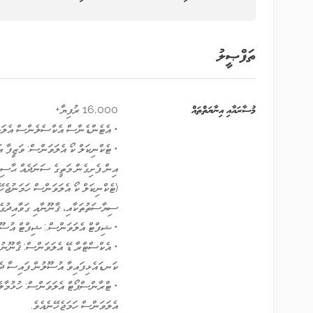
ތަފްޞީލު
މުސާރައާއި އިނާޔަތްތައް
16,000 ރުފިޔާ+
• އެޓެންޑެންސް އެކްސެލެންސް އެލަވަންސް: ވަޒީފާއަށް ނ
އިން ފެށިގެން މަތީގެ ސަނަދެއް ޙާސިލްކޮށް ހުށަހ
(ޓެކްނިކަލް ކޯ އެލަވަންސް ހަމަނުޖެހ
ސިޔާސަތުތަކާއި، ޤާނޫނާއި ގަވާއިދުގެ
• ޝިފްޓް އެލަވަންސް.: ޝިފްޓް އުސޫލ
• އެކްސްޓްރާ ޑޭ އެލަވަންސް: ޤާނޫނުގެ
ކަނޑައެޅިފައިވާ އުސޫލުން ފައިސާ ދެވ
• ޓްރާންސްޕޯޓް އެލަވަންސް: ހުޅުމާލެ 
އެލަވަންސް ހަމަޖެހޭނެއެވެ.