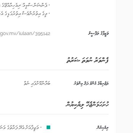
• ޕެންޝަން ސްކީމް: ދިވެހިރާއްޖޭގެ 
• މީގެ އިތުރުންވެސް އިތުރުގަޑީގެ އެ
ވަޒީފާގެ ތަފްޞީލު
e.gov.mv/iulaan/395142
ފެންވަރު ނުވަތަ ޝަރުތު
ތަޖުރިބާގެ އެންމެ ދަށް މިންވަރު
ބަޔާންކޮށްފައި ނެތް
ހުށަހަޅަންޖެހޭ ލިޔެކިޔުން
ލިޔެކިޔުން
• ވަޒީފާއަށް އެދޭ ފަރާތުގެ ވަނ