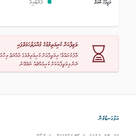
ވަޒީފާގެ ބާވަތް
ފުލްޓައިމް
ވަޒިފާއަށް ކުރިމަތިލުމުގެ މުއްދަތުހަމަވެފައި
މާފުކުރައްވާ! މިވަޒީފާއަށް ކުރިމަތިލުމުގެ މުއްދަތު މިހާރު
ދެން މިވަޒީފާއަކަށް ކުރިމައްޗެއް ނުލެވޭނެ.
އަޅުގަނޑުމެން