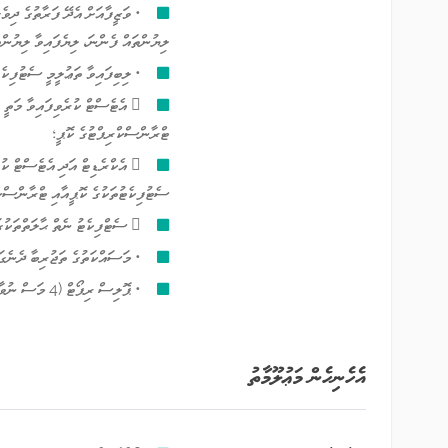
• ވަޒީފާއަށް އެދޭ ފަރާތުގެ ދިވެ
ލިޔުންތައް ފެންނަ، ލިޔެފައިވާ ލިޔުންތ
• ލިބިފައިވާ ތަޢުލީމީ ސެޓުފިކެޓ
 އެޓެސްޓް ކުރެވިފައިވާ މަތީ 
ޓްރާންސްކްރިޕްޓުގެ ކޮޕީ؛
 އެކްރެޑިޓް އަދި އެޓެސްޓް ކު
ސެޓުފިކެޓުތަކުގެ ކޮޕީއާއި ޓްރާންސްކް
 ސެޓްފިކެޓު ނެތް ޙާލަތްތަކުގައި، ކޯސް ފުރިހަމަކުރިކަމުގެ އެޓެސްޓް ކުރެވިފައިވާ ލިޔުމުގެ ކޮޕީ
• މަސައްކަތުގެ ތަޖުރިބާ ދެނެގަތ
• ޕޮލިސް ރިޕޯޓް (4 މަސް ނުވާ)
އެހެނިހެން މަޢުލޫމާތު