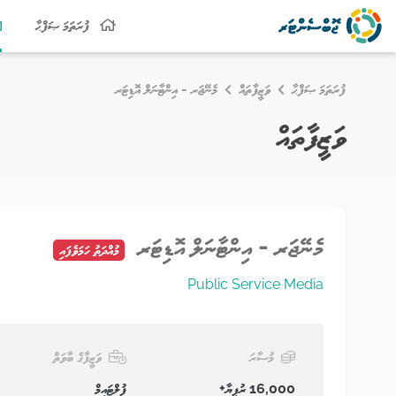
ފުރަތަމަ ޞަފްޙާ
ފުރަތަމަ ޞަފްޙާ
ވަޒީފާތައް
މެނޭޖަރ - އިންޓާނަލް އޮޑިޓަރ
ވަޒީފާތައް
މެނޭޖަރ - އިންޓާނަލް އޮޑިޓަރ
މުއްދަތު ހަމަވެފައި
Public Service Media
މުސާރަ
ވަޒީފާގެ ބާވަތް
16,000 ރުފިޔާ+
ފުލްޓައިމް