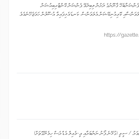
ޕެންޝަނާބެހޭ ޤާނޫނުގެ ދަށުން ލިބިދެވޭ ޕެންޝަން ކޮންޓްރިބިއުޝަން.
ލަވަންސާއި ކޮމިއުނިކޭޝަން އެލަވަންސް، ކަނޑައެޅިފައިވާ އުސޫލުން ހަމަޖެހޭނެއެވެ.
https://gazett
ަވަރު / ސީ.ވީ (ގުޅޭނެ ފޯނު ނަންބަރާއި އީ-މެއިލް އެޑްރެސް ހިމެނޭގޮތަށް)