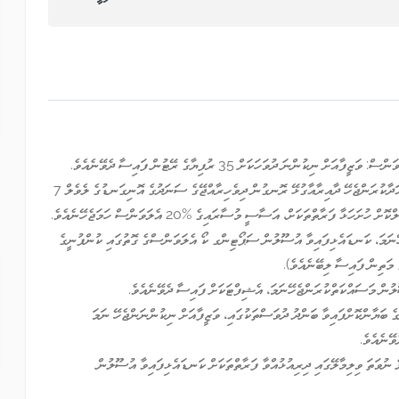
ިކުންނަ ދުވަހަކަށް 35 ރުފިޔާގެ ރޭޓުން ފައިސާ ދެވޭނެއެވެ.
• ޓެކްނިކަލް ކޯ އެލަވަންސް: ވަޒީފާ އަދާކުރަންޖެހޭ ދާއިރާއާގުޅޭ ރޮނގުން ދިވެހިރާއްޖޭގެ ސަނަދުގެ އޮނިގަނޑުގެ ލެވެލް 7
ަޅާ ފަރާތްތަކަށް، އަސާސީ މުސާރައިގެ %20 އެލަވަންސް ހަމަޖެހޭނެއެވެ.
ޭނަމަ، ކަނޑައެޅިފައިވާ އުސޫލުން ސަޕޯޓިންގ ކޯ އެލަވަންސްގެ ގޮތުގައި ކުންފުނީގެ
 މަތިން ފައިސާ ލިބޭނެއެވެ).
ުން މަސައްކަތްކުރަންޖެހޭނަމަ، އެޝިފްޓަކަށް ފައިސާ ދެވޭނެއެވެ.
 ބަޔާންކޮށްފައިވާ ބަންދު ދުވަސްތަކުގައި، ވަޒީފާއަށް ނިކުންނަންޖެހޭ ނަމަ
ޭނެއެވެ.
ނުވަތަ ވިލިމާލޭގައި ދިރިއުޅުއްވާ ފަރާތްތަކަށް ކަނޑައެޅިފައިވާ އުސޫލުން