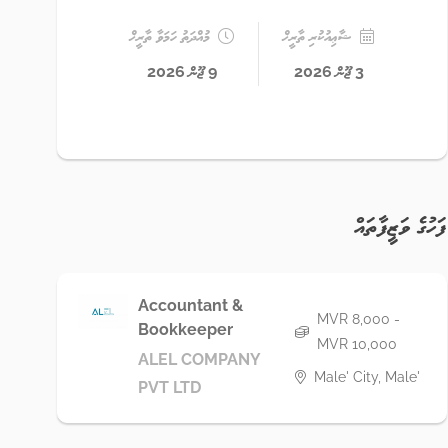
ޝާޢިއުކުރި ތާރީޚް
މުއްދަތު ހަމަވާ ތާރީޚް
3 ޖޫން 2026
9 ޖޫން 2026
ފަހުގެ ވަޒީފާތައް
Accountant &
MVR 8,000 -
Bookkeeper
MVR 10,000
ALEL COMPANY
Male' City, Male'
PVT LTD