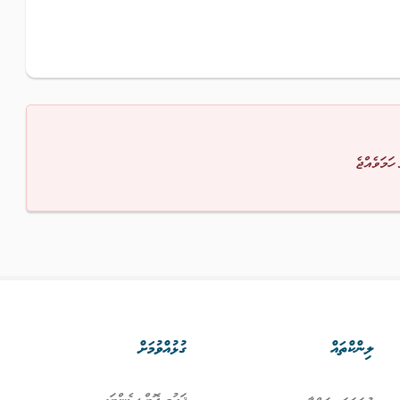
 ހަމަވެއްޖެ
ލިންކްތައް
ގުޅުއްވުމަށް
ޤައުމީ ޖޮބް ސެންޓަރ