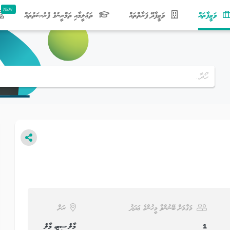
(current)
ވަޒީފާތައް
ވަޒީފާދޭ ފަރާތްތައް
ތަޢުލީމާއި ތަމްރީނުގެ ފުރުޞަތުތައް
މަޤާމަށް ބޭނުންވާ މީހުންގެ ޢަދަދު
ރަށް
1
މާލެ ސިޓީ، މާލެ