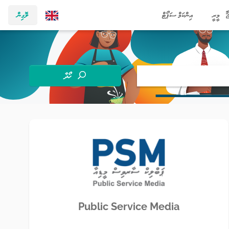
މީރީ
އިންކަމް ސަޕޯޓް
ލޮގިން
ހޯދާ
Public Service Media