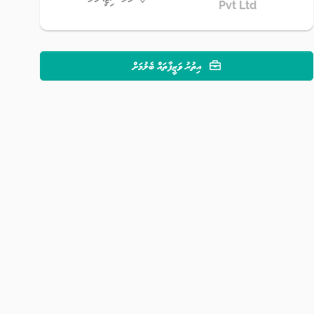
Pvt Ltd
އިތުރު ވަޒީފާތައް ބެލުމަށް