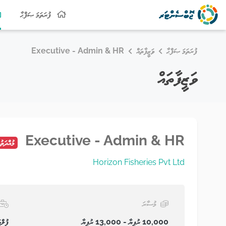
ފުރަތަމަ ޞަފްޙާ
ފުރަތަމަ ޞަފްޙާ
ވަޒީފާތައް
Executive - Admin & HR
ވަޒީފާތައް
Executive - Admin & HR
މުއްދަތު
Horizon Fisheries Pvt Ltd
މުސާރަ
10,000 ރުފިޔާ - 13,000 ރުފިޔާ
ފުލްޓ