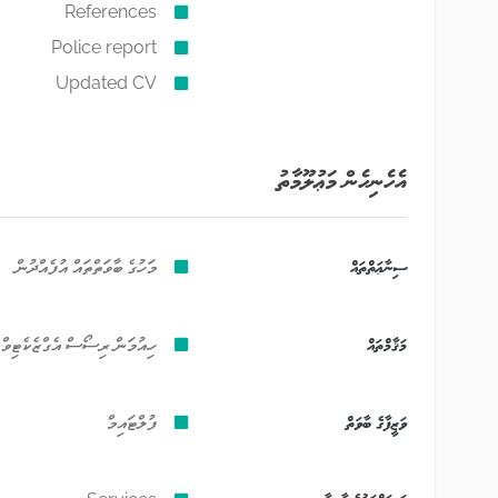
References
Police report
Updated CV
އެހެނިހެން މަޢުލޫމާތު
ސިނާޢަތްތައް
މަހުގެ ބާވަތްތައް އުފެއްދުން
މަޤާމްތައް
ހިއުމަން ރިސޯސް އެގްޒެކެޓިވް
ވަޒީފާގެ ބާވަތް
ފުލްޓައިމް