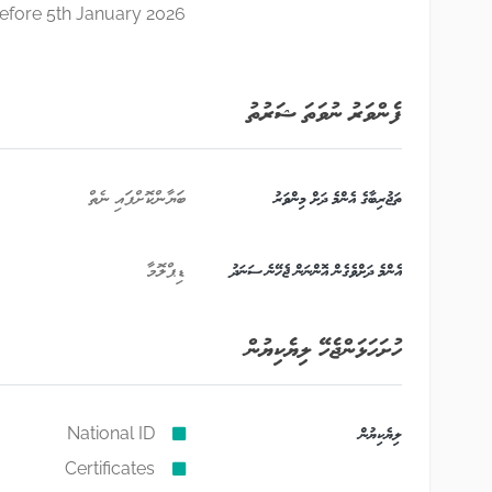
efore 5th January 2026
ފެންވަރު ނުވަތަ ޝަރުތު
ތަޖުރިބާގެ އެންމެ ދަށް މިންވަރު
ބަޔާންކޮށްފައި ނެތް
އެންމެ ދަށްވެގެން އޮންނަން ޖެހޭނެ ސަނަދު
ޑިޕްލޮމާ
ހުށަހަޅަންޖެހޭ ލިޔެކިޔުން
ލިޔެކިޔުން
National ID
Certificates