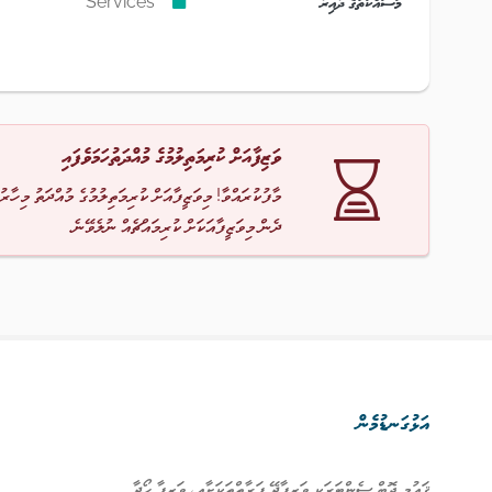
މަސައްކަތުގެ ދާއިރާ
Services
ވަޒިފާއަށް ކުރިމަތިލުމުގެ މުއްދަތުހަމަވެފައި
މާފުކުރައްވާ! މިވަޒީފާއަށް ކުރިމަތިލުމުގެ މުއްދަތު މިހާރު
ދެން މިވަޒީފާއަކަށް ކުރިމައްޗެއް ނުލެވޭނެ.
އަޅުގަނޑުމެން
ޤައުމީ ޖޮބް ސެންޓަރަކީ ވަޒީފާދޭ ފަރާތްތަކަށާއި، ވަޒީފާ ހޯދާ