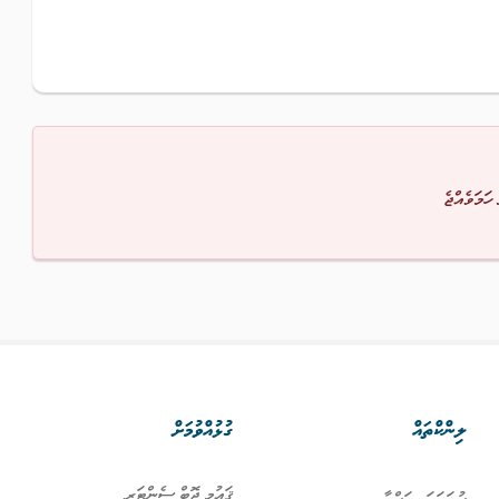
 ހަމަވެއްޖެ
ލިންކްތައް
ގުޅުއްވުމަށް
ޤައުމީ ޖޮބް ސެންޓަރ
ފުރަތަމަ ޞަފްޙާ