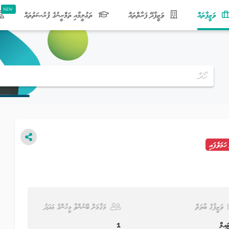
(current)
ވަޒީފާތައް
ވަޒީފާދޭ ފަރާތްތައް
ތަޢުލީމާއި ތަމްރީނުގެ ފުރުޞަތުތައް
 ހަމަވެފައި
ވަޒީފާގެ ބާވަތް
މަޤާމަށް ބޭނުންވާ މީހުންގެ ޢަދަދު
ައިމް
1