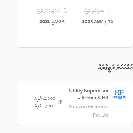
ޝާޢިއުކުރި ތާރީޚް
މުއްދަތު ހަމަވާ ތާރީޚް
31 ޑިސެމްބަރު 2025
5 ޖެނުއަރީ 2026
އެއްކަހަލަ ވަޒީފާތައް
Utility Supervisor
- Admin & HR
11,000 ރުފިޔާ -
13,000 ރުފިޔާ
Horizon Fisheries
Pvt Ltd