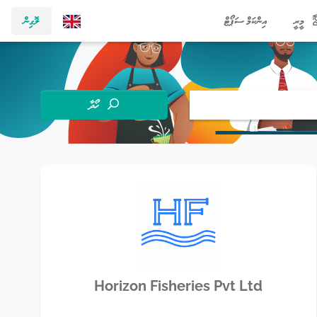
މީރީ
އިންކަމް ސަޕޯޓް
ލޮގިން
ހޯދާ
Horizon Fisheries Pvt Ltd