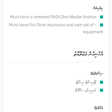
ލިޔެކިޔުން
Must have a renewed PADI Dive Master license
• Must have Pro Diver insurance and own set of
equipment
އެހެނިހެން މަޢުލޫމާތު
ސިނާޢަތްތައް
ޓޫރިސްޓް ރިސޯޓް
ޑައިވިންގ ސްކޫލް
މަޤާމްތައް