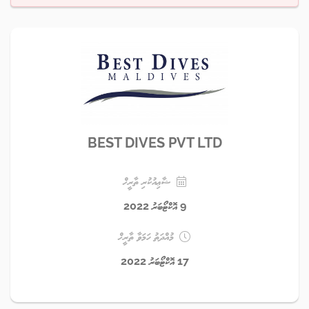
BEST DIVES PVT LTD
ޝާޢިއުކުރި ތާރީޚް
9 އޮކްޓޯބަރު 2022
މުއްދަތު ހަމަވާ ތާރީޚް
17 އޮކްޓޯބަރު 2022