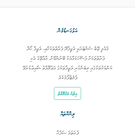
އަޅުގަނޑުމެން
ޤައުމީ ޖޮބް ސެންޓަރަކީ ވަޒީފާދޭ ފަރާތްތަކަށާއި، ވަޒީފާ ހޯދާ
ފަރާތްތަކަށް ފަސޭހަކަމާއެކު ބޭނުންކޮށް، ރާއްޖޭގެ އެކި
ކަންކަޅުތަކުގައި ލިބެންހުރި ވަޒީފާތަކުގެ މަޢުލޫމާތު ޝާއިޢުކުރެވޭ
ޕްލެޓްފޯމެކެވެ.
އިތުރު މަޢުލޫމާތު
ލިންކްތައް
ފުރަތަމަ ޞަފްޙާ