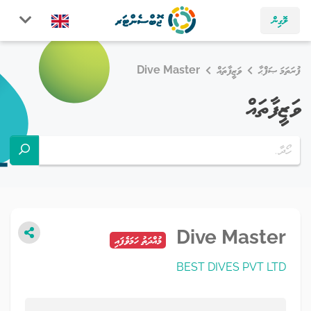
ލޮގިން
ފުރަތަމަ ޞަފްޙާ
ވަޒީފާތައް
Dive Master
ވަޒީފާތައް
Dive Master
މުއްދަތު ހަމަވެފައި
BEST DIVES PVT LTD