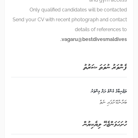
Only qualified candidates will be contacted
Send your CV with recent photograph and contact
details of references to
vagaru@bestdivesmaldives.
ފެންވަރު ނުވަތަ ޝަރުތު
ތަޖުރިބާގެ އެންމެ ދަށް މިންވަރު
ބަޔާންކޮށްފައި ނެތް
ހުށަހަޅަންޖެހޭ ލިޔެކިޔުން