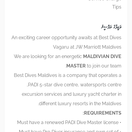
Tips
ވަޒީފާގެ ތަފްޞީލު
An exciting career opportunity awaits at Best Dives
Vagaru at JW Marriott Maldives
We are looking for an energetic
MALDIVIAN DIVE
MASTER
to join our team.
Best Dives Maldives is a company that operates a
PADI 5-star dive centre, watersports centre,
excursion services and luxury yacht charter in
different luxury resorts in the Maldives.
REQUIREMENTS:
• Must have a renewed PADI Dive Master license
• Must have Pro Diver insurance and own set of