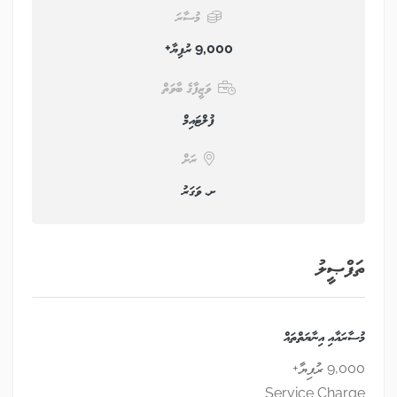
މުސާރަ
9,000 ރުފިޔާ+
ވަޒީފާގެ ބާވަތް
ފުލްޓައިމް
ރަށް
ށ. ވަގަރު
ތަފްޞީލު
މުސާރައާއި އިނާޔަތްތައް
9,000 ރުފިޔާ+
Service Charge