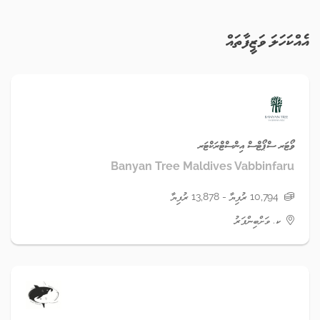
އެއްކަހަލަ ވަޒީފާތައް
ވޯޓަރ ސްޕޯޓްސް އިންސްޓްރަކްޓަރ
Banyan Tree Maldives Vabbinfaru
10,794 ރުފިޔާ - 13,878 ރުފިޔާ
ކ. ވަށްބިންފަރު