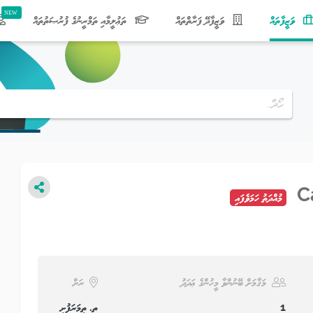
(current)
ވަޒީފާތައް
ވަޒީފާދޭ ފަރާތްތައް
ތަޢުލީމާއި ތަމްރީނުގެ ފުރުޞަތުތައް
C
މުއްދަތު ހަމަވެފައި
މަޤާމަށް ބޭނުންވާ މީހުންގެ ޢަދަދު
ރަށް
1
ތ. ތިމަރަފުށި