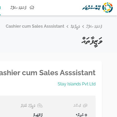
ފުރަތަމަ ޞަފްޙާ
ފުރަތަމަ ޞަފްޙާ
ވަޒީފާތައް
Cashier cum Sales Asssistant
ވަޒީފާތައް
ashier cum Sales Asssistant
Stay Islands Pvt Ltd
މުސާރަ
ވަޒީފާގެ ބާވަތް
0 ރުފިޔާ+
ފުލްޓައިމް