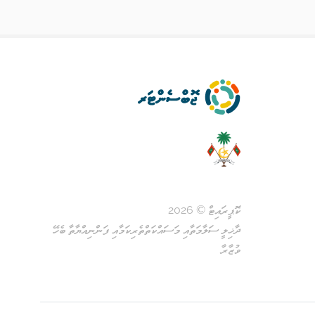
ކޮޕީރައިޓް © 2026
ދާޚިލީ ސަލާމަތާއި މަސައްކަތްތެރިކަމާއި ފަންނިއްޔާތާ ބެހޭ
ވުޒާރާ