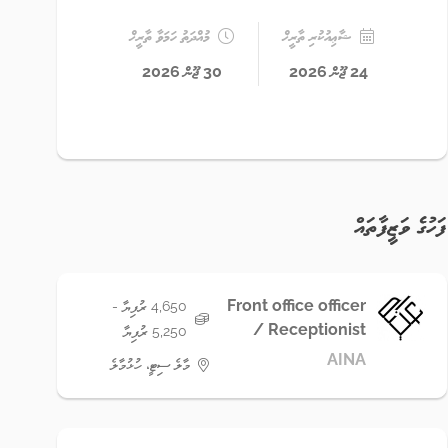
ޝާޢިއުކުރި ތާރީޚް
މުއްދަތު ހަމަވާ ތާރީޚް
24 ޖޫން 2026
30 ޖޫން 2026
ފަހުގެ ވަޒީފާތައް
Front office officer
4,650 ރުފިޔާ -
/ Receptionist
5,250 ރުފިޔާ
AINA
މާލެ ސިޓީ، ހުޅުމާލެ