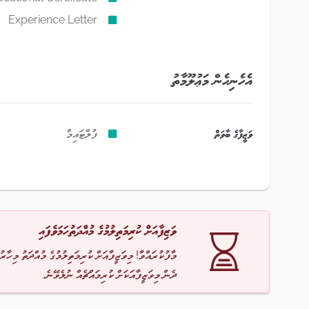
Experience Letter
އެހެނިހެން މަޢުލޫމާތު
ވަޒީފާގެ ބާވަތް
ފުލްޓައިމް
ވަޒިފާއަށް ކުރިމަތިލުމުގެ މުއްދަތުހަމަވެފައި
މާފުކުރައްވާ! މިވަޒީފާއަށް ކުރިމަތިލުމުގެ މުއްދަތު މިހާރު
ދެން މިވަޒީފާއަކަށް ކުރިމައްޗެއް ނުލެވޭނެ.