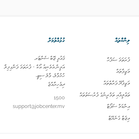
ލިންކްތައް
ގުޅުއްވުމަށް
ޤައުމީ ޖޮބް ސެންޓަރ
ފުރަތަމަ ޞަފްޙާ
އަމީން އެވެނިއު އޯކް - ފުރަތަމަ ފަންގިފިލާ
ވަޒީފާތައް
ހުޅުމާލެ، މާލެ ސިޓީ،
ވަޒީފާދޭ ފަރާތްތައް
ދިވެހިރާއްޖެ
ތަޢުލީމާއި ތަމްރީނުގެ ފުރުޞަތުތައް
1500
އިންކަމް ސަޕޯޓް
support@jobcenter.mv
ވިޖެޓް ގެނެރޭޓް