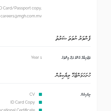
 ID Card/Passport copy,
o
careers@mgh.com.mv
ފެންވަރު ނުވަތަ ޝަރުތު
ތަޖުރިބާގެ އެންމެ ދަށް މިންވަރު
1 Year
ހުށަހަޅަންޖެހޭ ލިޔެކިޔުން
ލިޔެކިޔުން
CV
ID Card Copy
cational Certificate