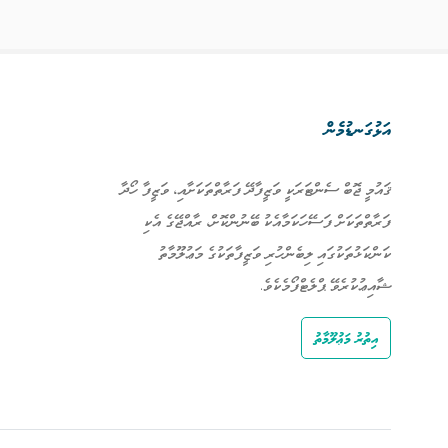
އަޅުގަނޑުމެން
ޤައުމީ ޖޮބް ސެންޓަރަކީ ވަޒީފާދޭ ފަރާތްތަކަށާއި، ވަޒީފާ ހޯދާ
ފަރާތްތަކަށް ފަސޭހަކަމާއެކު ބޭނުންކޮށް، ރާއްޖޭގެ އެކި
ކަންކަޅުތަކުގައި ލިބެންހުރި ވަޒީފާތަކުގެ މަޢުލޫމާތު
ޝާއިޢުކުރެވޭ ޕްލެޓްފޯމެކެވެ.
އިތުރު މަޢުލޫމާތު