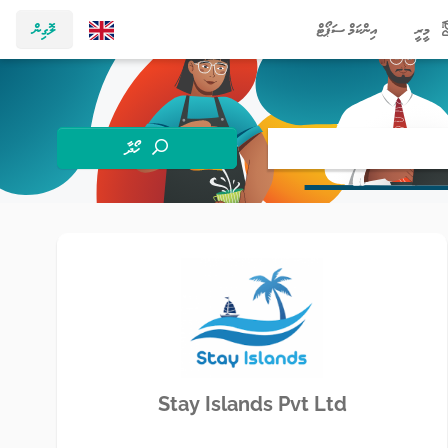
މީރީ
އިންކަމް ސަޕޯޓް
ލޮގިން
ހޯދާ
Stay Islands Pvt Ltd