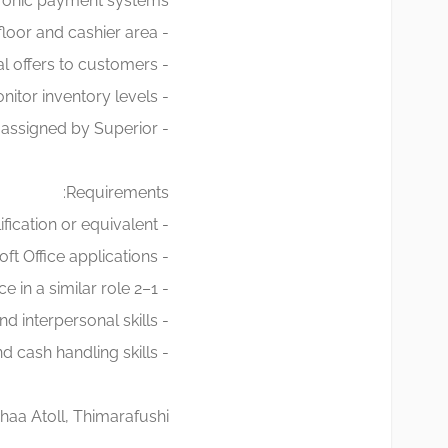
ronic payment systems
- Maintain cleanliness and organization of the sales floor and cashier area
- Promote sales and special offers to customers
- Help restock shelves and monitor inventory levels
- Any other tasks assigned by Superior
Requirements:
- GCE O’ Level qualification or equivalent
- Proficiency in Microsoft Office applications
- 1–2 years of experience in a similar role
- Strong communication and interpersonal skills
- Good customer service and cash handling skills
haa Atoll, Thimarafushi