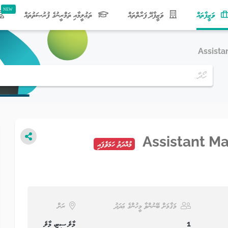
(current)
ވަޒީފާތައް
ވަޒީފާދޭ ފަރާތްތައް
ތަޢުލީމާއި ތަމްރީނުގެ ފުރުޞަތުތައް
Assista
Assistant M
މުއްދަތު ހަމަވެފައި
މަޤާމަށް ބޭނުންވާ މީހުންގެ ޢަދަދު
ރަށް
1
މާލެ ސިޓީ، މާލެ