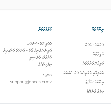
ލިންކްތައް
ގުޅުއްވުމަށް
ޤައުމީ ޖޮބް ސެންޓަރ
ފުރަތަމަ ޞަފްޙާ
އަމީން އެވެނިއު އޯކް - ފުރަތަމަ ފަންގިފިލާ
ވަޒީފާތައް
ހުޅުމާލެ، މާލެ ސިޓީ،
ވަޒީފާދޭ ފަރާތްތައް
ދިވެހިރާއްޖެ
ތަޢުލީމާއި ތަމްރީނުގެ ފުރުޞަތުތައް
1500
އިންކަމް ސަޕޯޓް
support@jobcenter.mv
ވިޖެޓް ގެނެރޭޓް