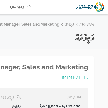
ފުރަތަމަ ޞަފްޙާ
ފުރަތަމަ ޞަފްޙާ
ވަޒީފާތައް
nt Manager, Sales and Marketing
ވަޒީފާތައް
anager, Sales and Marketing
IMTM PVT LTD
މުސާރަ
ވަޒީފާގެ ބާވަތް
12,000 ރުފިޔާ - 15,000 ރުފިޔާ
ފުލްޓައިމް