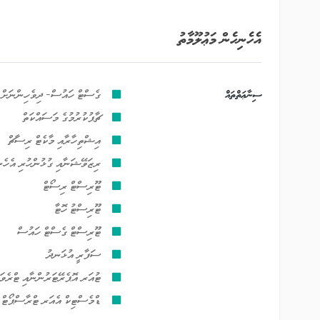
އެހެނިހެން މަޢުލޫމާތު
ސިނާޢަތްތައް
ގެސްޓް ހައުސް- ދިވެހިންނަށް
ޗާޕުކުރުމުގެ މަސައްކަތް
އިޝްތިހާރާއި މާކެޓް ރިސާޗް
ރިޒަވޭޝަނާއި ގުޅުންހުރި އެހެނި
ޓޫރިސްޓް ރިސޯޓް
ޓޫރިސްޓު ހޮޓާ
ޓޫރިސްޓް ގެސްޓް ހައުސް
ސަފާރީ އުޅަނދު
ޓުއަރ އޮޕެރޭޓަރުންނާއި ޓްރެވަ
ޑްމެސްޓިކް އެއަރ ޓްރާސްޕޯޓް 