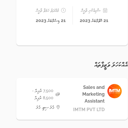
ޝާޢިއުކުރި ތާރީޚް
މުއްދަތު ހަމަވާ ތާރީޚް
21 ނޮވެމްބަރު 2023
21 ޑިސެމްބަރު 2023
އެއްކަހަލަ ވަޒީފާތައް
Sales and
7,500 ރުފިޔާ -
Marketing
8,500 ރުފިޔާ
Assistant
މާލެ ސިޓީ، މާލެ
IMTM PVT LTD