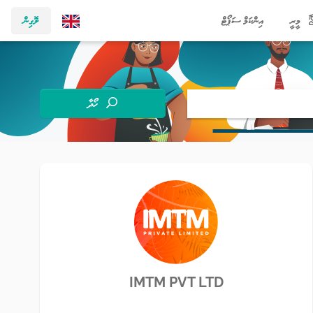
މީރީ
އިންކަމް ސަޕޯޓް
ލޮގިން
ހޯދާ
IMTM PVT LTD