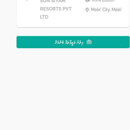
MVR 8,000+
SUN SIYAM
RESORTS PVT
Male' City, Male'
LTD
އިތުރު ވަޒީފާތައް ބެލުމަށް