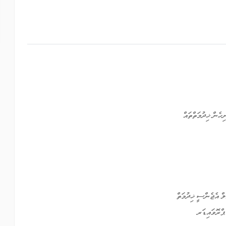
ހެން ޚިދުމަތްތައް
ލް އެޖެންސީ ޚިދުމަތް
ޕްރޮވައިޑަރ