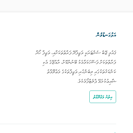
އަޅުގަނޑުމެން
ޤައުމީ ޖޮބް ސެންޓަރަކީ ވަޒީފާދޭ ފަރާތްތަކަށާއި، ވަޒީފާ ހޯދާ
ފަރާތްތަކަށް ފަސޭހަކަމާއެކު ބޭނުންކޮށް، ރާއްޖޭގެ އެކި
ކަންކަޅުތަކުގައި ލިބެންހުރި ވަޒީފާތަކުގެ މަޢުލޫމާތު
ޝާއިޢުކުރެވޭ ޕްލެޓްފޯމެކެވެ.
އިތުރު މަޢުލޫމާތު