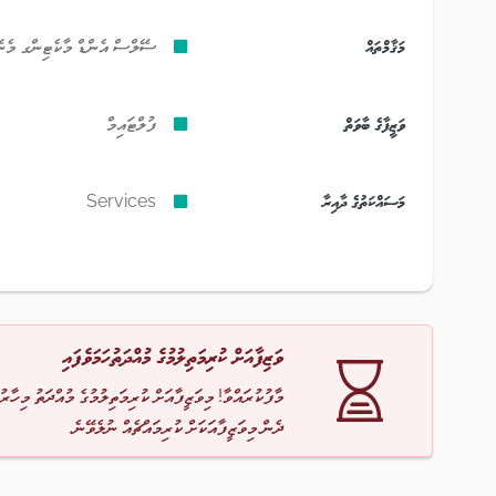
މަޤާމްތައް
ސޭލްސް އެންޑް މާކެޓިންގ މެނ
ވަޒީފާގެ ބާވަތް
ފުލްޓައިމް
މަސައްކަތުގެ ދާއިރާ
Services
ވަޒިފާއަށް ކުރިމަތިލުމުގެ މުއްދަތުހަމަވެފައި
މާފުކުރައްވާ! މިވަޒީފާއަށް ކުރިމަތިލުމުގެ މުއްދަތު މިހާރު
ދެން މިވަޒީފާއަކަށް ކުރިމައްޗެއް ނުލެވޭނެ.