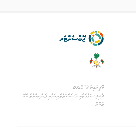
ކޮޕީރައިޓް © 2026
ދާޚިލީ ސަލާމަތާއި މަސައްކަތްތެރިކަމާއި ފަންނިއްޔާތާ ބެހޭ
ވުޒާރާ