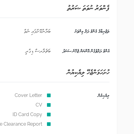
ފެންވަރު ނުވަތަ ޝަރުތު
ތަޖުރިބާގެ އެންމެ ދަށް މިންވަރު
ބަޔާންކޮށްފައި ނެތް
އެންމެ ދަށްވެގެން އޮންނަން ޖެހޭނެ ސަނަދު
ބަޗެލާރސް ޑިގްރީ
ހުށަހަޅަންޖެހޭ ލިޔެކިޔުން
ލިޔެކިޔުން
Cover Letter
CV
ID Card Copy
ce Clearance Report