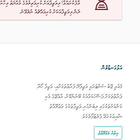
މާފުކުރައްވާ! މިވަޒީފާއަށް ކުރިމަތިލުމުގެ މުއްދަތު މިހާރު
ދެން މިވަޒީފާއަކަށް ކުރިމައްޗެއް ނުލެވޭނެ.
އަޅުގަނޑުމެން
ޤައުމީ ޖޮބް ސެންޓަރަކީ ވަޒީފާދޭ ފަރާތްތަކަށާއި، ވަޒީފާ ހޯދާ
ފަރާތްތަކަށް ފަސޭހަކަމާއެކު ބޭނުންކޮށް، ރާއްޖޭގެ އެކި
ކަންކަޅުތަކުގައި ލިބެންހުރި ވަޒީފާތަކުގެ މަޢުލޫމާތު
ޝާއިޢުކުރެވޭ ޕްލެޓްފޯމެކެވެ.
އިތުރު މަޢުލޫމާތު