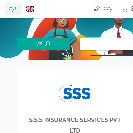
މީރީ
އިންކަމް ސަޕޯޓް
ލޮގިން
ހޯދާ
S.S.S INSURANCE SERVICES PVT
LTD