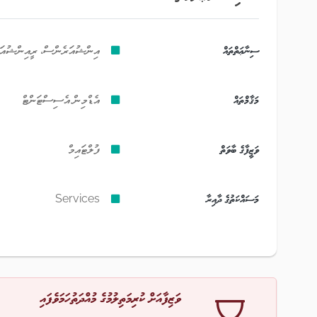
ސިނާޢަތްތައް
އިންޝުއަރެންސް، ރީއިންޝުއަރެނ
މަޤާމްތައް
އެޑްމިން އެސިސްޓަންޓް
ވަޒީފާގެ ބާވަތް
ފުލްޓައިމް
މަސައްކަތުގެ ދާއިރާ
Services
ވަޒިފާއަށް ކުރިމަތިލުމުގެ މުއްދަތުހަމަވެފައި