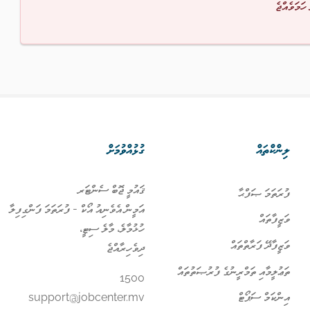
 ހަމަވެއްޖެ
ލިންކްތައް
ގުޅުއްވުމަށް
ޤައުމީ ޖޮބް ސެންޓަރ
ފުރަތަމަ ޞަފްޙާ
އަމީން އެވެނިއު އޯކް - ފުރަތަމަ ފަންގިފިލާ
ވަޒީފާތައް
ހުޅުމާލެ، މާލެ ސިޓީ،
ވަޒީފާދޭ ފަރާތްތައް
ދިވެހިރާއްޖެ
ތަޢުލީމާއި ތަމްރީނުގެ ފުރުޞަތުތައް
1500
އިންކަމް ސަޕޯޓް
support@jobcenter.mv