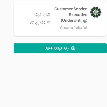
Customer Service
Executive
0 ރުފިޔާ+
(Underwriting)
މާލެ ސިޓީ، މާލެ
Amana Takaful
އިތުރު ވަޒީފާތައް ބެލުމަށް