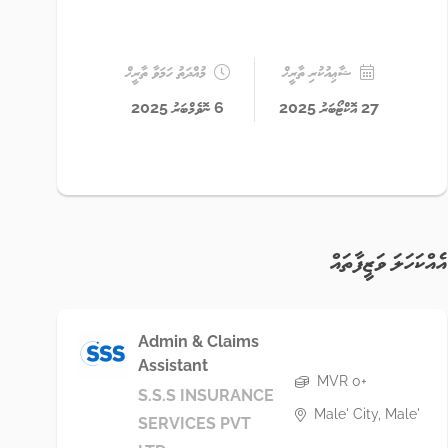
ޝާޢިއުކުރި ތާރީޚް
މުއްދަތު ހަމަވާ ތާރީޚް
27 އޮކްޓޯބަރު 2025
6 ނޮވެމްބަރު 2025
އެއްކަހަލަ ވަޒީފާތައް
Admin & Claims
Assistant
MVR 0+
S.S.S INSURANCE
Male' City, Male'
SERVICES PVT